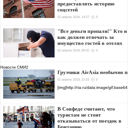
предоставлять историю
соцсетей
02 апрель 2018, 14:27
0
"Все деньги пропали!" Кто и
как должен отвечать за
имущество гостей в отелях
02 апрель 2018, 09:42
0
Новости СМИ2
Грузчики AirAsia необычно п
01 апрель 2018, 22:03
0
[img]http://ria.ru/dаta:image/g
В Совфеде считают, что
туристам не стоит
отказываться от поездок в
Британию