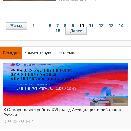
1
...
6
7
8
9
10
11
12
13
14
Назад
...
16
Далее
Сегодня
Комментируют
Читаемое
В Самаре начал работу XVI съезд Ассоциации флебологов
России
12:56
485
0