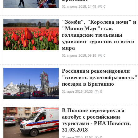
01 апрель 2018, 14:45
0
"Зомби", "Королева ночи" и
"Микки Маус": как
голландские тюльпаны
удивляют туристов со всего
мира
01 апрель 2018, 09:18
0
Россиянам рекомендовали
"взвесить целесообразность"
поездок в Британию
31 март 2018, 20:33
0
В Польше перевернулся
автобус с российскими
туристами - РИА Новости,
31.03.2018
31 март 2018, 17:57
0