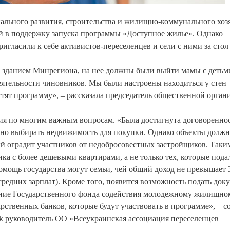
ального развития, строительства и жилищно-коммунального хоз
ей в поддержку запуска программы «Доступное жилье». Однако
ригласили к себе активистов-переселенцев и сели с ними за стол
д зданием Минрегиона, на нее должны были выйти мамы с детьм
деятельности чиновников. Мы были настроены находиться у стен
стят программу», – рассказала председатель общественной орган
ия по многим важным вопросам. «Была достигнута договореннос
ьно выбирать недвижимость для покупки. Однако объекты долж
й оградит участников от недобросовестных застройщиков. Таки
ка с более дешевыми квартирами, а не только тех, которые пода
помощь государства могут семьи, чей общий доход не превышает 
 средних зарплат). Кроме того, появится возможность подать до
ление Государственного фонда содействия молодежному жилищно
арственных банков, которые будут участвовать в программе», – 
ook руководитель ОО «Всеукраинская ассоциация переселенцев