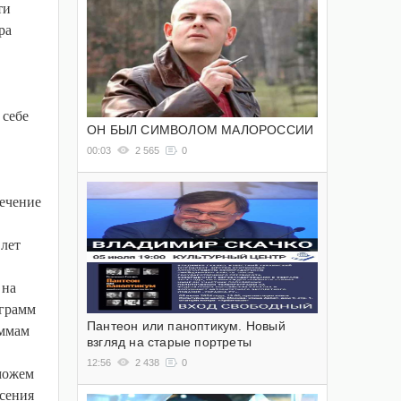
ти
ра
 себе
ОН БЫЛ СИМВОЛОМ МАЛОРОССИИ
00:03
2 565
0
течение
 лет
 на
ограмм
Пантеон или паноптикум. Новый
аммам
взгляд на старые портреты
12:56
2 438
0
 можем
есения