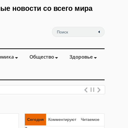
мые новости со всего мира
омика
Общество
Здоровье
еваний в
Сегодня
Комментируют
Читаемое