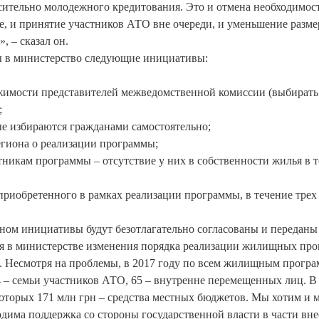
сительно молодежного кредитования. Это и отмена необходимос
е, и принятие участников АТО вне очереди, и уменьшение разме
 – сказал он.
ы в министерство следующие инициативы:
жимости представителей межведомственной комиссии (выбирать
;
ые избираются гражданами самостоятельно;
гиона о реализации программы;
тникам программы – отсутствие у них в собственности жилья в 
приобретенного в рамках реализации программы, в течение трех
ом инициативы будут безотлагательно согласованы и переданы
ния в министерстве изменения порядка реализации жилищных пр
. Несмотря на проблемы, в 2017 году по всем жилищным прогр
4 – семьи участников АТО, 65 – внутренне перемещенных лиц. В
которых 171 млн грн – средства местных бюджетов. Мы хотим и
ходима поддержка со стороны государственной власти в части вн