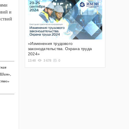
иями
овий и
йствий
«Изменения трудового
законодательства. Охрана труда
2024»
13:48
3 678
0
ская
-Шам»,
ство»