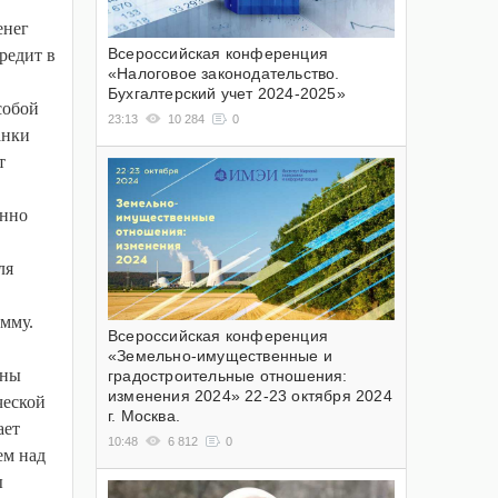
енег
Всероссийская конференция
редит в
«Налоговое законодательство.
Бухгалтерский учет 2024-2025»
собой
23:13
10 284
0
анки
т
енно
ля
мму.
Всероссийская конференция
«Земельно-имущественные и
ины
градостроительные отношения:
изменения 2024» 22-23 октября 2024
ческой
г. Москва.
ает
10:48
6 812
0
ем над
ы