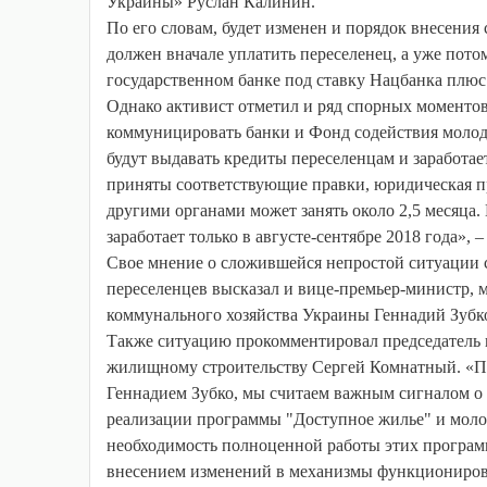
Украины» Руслан Калинин.
По его словам, будет изменен и порядок внесения
должен вначале уплатить переселенец, а уже пото
государственном банке под ставку Нацбанка плюс
Однако активист отметил и ряд спорных моментов
коммуницировать банки и Фонд содействия молод
будут выдавать кредиты переселенцам и заработае
приняты соответствующие правки, юридическая п
другими органами может занять около 2,5 месяц
заработает только в августе-сентябре 2018 года»,
Свое мнение о сложившейся непростой ситуации 
переселенцев высказал и вице-премьер-министр, 
коммунального хозяйства Украины Геннадий Зубко
Также ситуацию прокомментировал председатель 
жилищному строительству Сергей Комнатный. «П
Геннадием Зубко, мы считаем важным сигналом о
реализации программы "Доступное жилье" и моло
необходимость полноценной работы этих програм
внесением изменений в механизмы функциониров