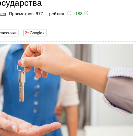
осударства
аса
Просмотров: 977
рейтинг:
+188
лассники
Google+