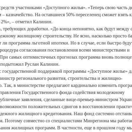
 средств участниками «Доступного жилья». «Теперь свою часть д
м – казначейство. На оставшиеся 50% переселенец сможет взять к
 2%», – отметил Калинин.
, требующих доработки. «До конца непонятно, как будут между 
ежному жилищному строительству. Не ясно, насколько просто б
т ли программа льготной ипотеки. Но в случае, если быстро буду
роцедура согласования постановления всеми министерствами и
а. При самых оптимистичных прогнозах программа вновь полноц
 – подытожил Руслан Калинин.
с государственной поддержкой программы «Доступное жилье» д
министр регионального развития, строительства и жилищно-
. Так, в министерстве предлагают кардинально изменить програ
правления Государственного фонда содействия молодежному
убличные заявления, сделанные вице-премьер-министром Укра
 возможности положительных сдвигов в восстановлении практи
дежного жилищного кредитования. Наш фонд системно отстаив
м. Поэтому совместно со специалистами Минрегиона мы работа
ания жилищных программ. В частности, еще в прошлом году м