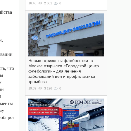
16:40
2 061
0
яйства
и,
изации
Новые горизонты флебологии: в
Москве открылся «Городской центр
ть, что
флебологии» для лечения
ны
заболеваний вен и профилактики
тромбоза
м
19:39
3 196
0
ли
3
кументы
му
сообщил