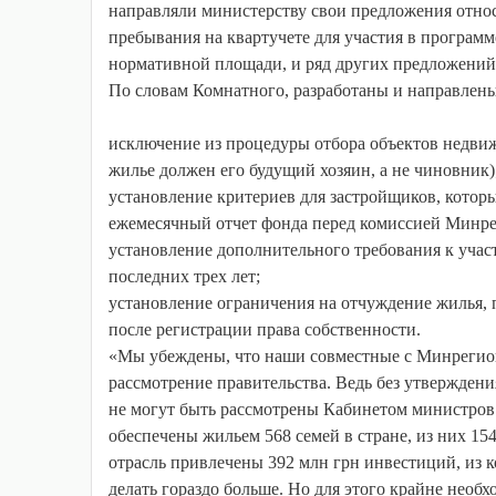
направляли министерству свои предложения отно
пребывания на квартучете для участия в программ
нормативной площади, и ряд других предложений»,
По словам Комнатного, разработаны и направлен
исключение из процедуры отбора объектов недви
жилье должен его будущий хозяин, а не чиновник)
установление критериев для застройщиков, котор
ежемесячный отчет фонда перед комиссией Минре
установление дополнительного требования к учас
последних трех лет;
установление ограничения на отчуждение жилья, 
после регистрации права собственности.
«Мы убеждены, что наши совместные с Минрегион
рассмотрение правительства. Ведь без утвержде
не могут быть рассмотрены Кабинетом министров
обеспечены жильем 568 семей в стране, из них 15
отрасль привлечены 392 млн грн инвестиций, из 
делать гораздо больше. Но для этого крайне необ