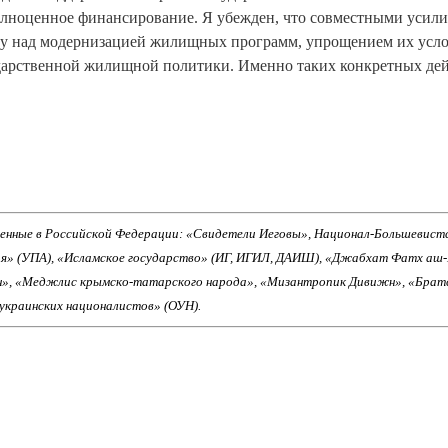
лноценное финансирование. Я убежден, что совместными усил
у над модернизацией жилищных программ, упрощением их усл
дарственной жилищной политики. Именно таких конкретных де
енные в Российской Федерации: «Свидетели Иеговы», Национал-Большевист
ия» (УПА), «Исламское государство» (ИГ, ИГИЛ, ДАИШ), «Джабхат Фатх аш
н», «Меджлис крымско-татарского народа», «Мизантропик Дивижн», «Брат
 украинских националистов» (ОУН).