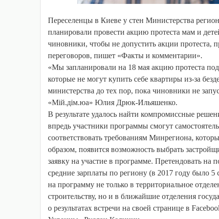
Переселенцы в Киеве у стен Министерства регион
планировали провести акцию протеста мам и дет
чиновники, чтобы не допустить акции протеста, п
переговоров, пишет «Факты и комментарии».
«Мы запланировали на 18 мая акцию протеста по
которые не могут купить себе квартиры из-за без
министерства до тех пор, пока чиновники не запу
«Мій.дім.юа» Юлия Дрюк-Ильяшенко.
В результате удалось найти компромиссные решен
впредь участники программы смогут самостоятел
соответствовать требованиям Минрегиона, которы
образом, появится возможность выбрать застройщи
заявку на участие в программе. Претендовать на 
средние зарплаты по региону (в 2017 году было 5
на программу не только в территориальное отде
строительству, но и в ближайшие отделения госуд
о результатах встречи на своей странице в Faceb