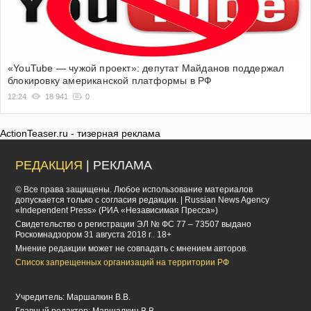
«YouTube — чужой проект»: депутат Майданов поддержал
блокировку американской платформы в РФ
12:24
18 941
0
ActionTeaser.ru - тизерная реклама
РЕДАКЦИЯ
| РЕКЛАМА
© Все права защищены. Любое использование материалов
допускается только с согласия редакции. | Russian News Agency
«Independent Press» (РИА «Независимая Пресса»)
Cвидетельство о регистрации ЭЛ № ФС 77 – 73507 выдано
Роскомнадзором 31 августа 2018 г.. 18+
Мнение редакции может не совпадать с мнением авторов.
Список запрещенных организаций на территории РФ
Учредитель: Маршалкин В.В.