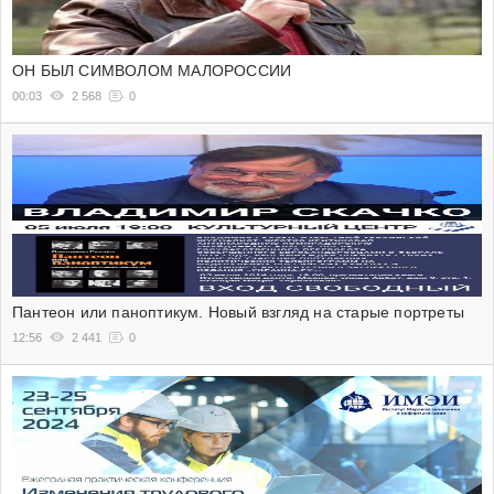
ОН БЫЛ СИМВОЛОМ МАЛОРОССИИ
00:03
2 568
0
Пантеон или паноптикум. Новый взгляд на старые портреты
12:56
2 441
0