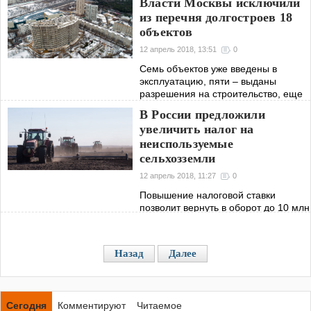
Власти Москвы исключили
из перечня долгостроев 18
объектов
12 апрель 2018, 13:51
0
Семь объектов уже введены в
эксплуатацию, пяти – выданы
разрешения на строительство, еще
на шести площадках работы не
В России предложили
начались
увеличить налог на
неиспользуемые
сельхозземли
12 апрель 2018, 11:27
0
Повышение налоговой ставки
позволит вернуть в оборот до 10 млн
га заброшенных земель, считают в
Минсельхозе
Назад
Далее
Сегодня
Комментируют
Читаемое