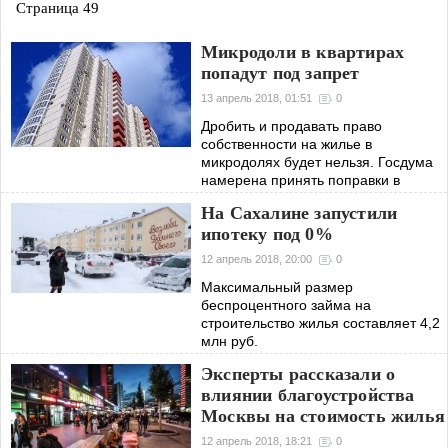
Страница 49
Микродоли в квартирах
попадут под запрет
13 апрель 2018, 01:51
0
Дробить и продавать право
собственности на жилье в
микродолях будет нельзя. Госдума
намерена принять поправки в
Жилищный кодекс.
На Сахалине запустили
ипотеку под 0%
12 апрель 2018, 20:00
0
Максимальный размер
беспроцентного займа на
строительство жилья составляет 4,2
млн руб.
Эксперты рассказали о
влиянии благоустройства
Москвы на стоимость жилья
12 апрель 2018, 18:21
0