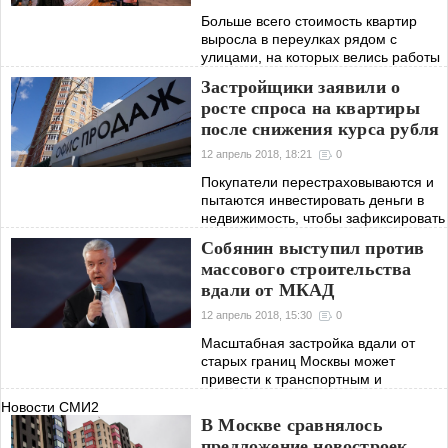
Больше всего стоимость квартир
выросла в переулках рядом с
улицами, на которых велись работы
по благоустройству, выяснили
Застройщики заявили о
эксперты
росте спроса на квартиры
после снижения курса рубля
12 апрель 2018, 18:21
0
Покупатели перестраховываются и
пытаются инвестировать деньги в
недвижимость, чтобы зафиксировать
приемлемую цену квадратного
Собянин выступил против
метра, считают девелоперы
массового строительства
вдали от МКАД
12 апрель 2018, 15:30
0
Масштабная застройка вдали от
старых границ Москвы может
привести к транспортным и
экологическим проблемам, считает
Новости СМИ2
мэр
В Москве сравнялось
предложение новостроек