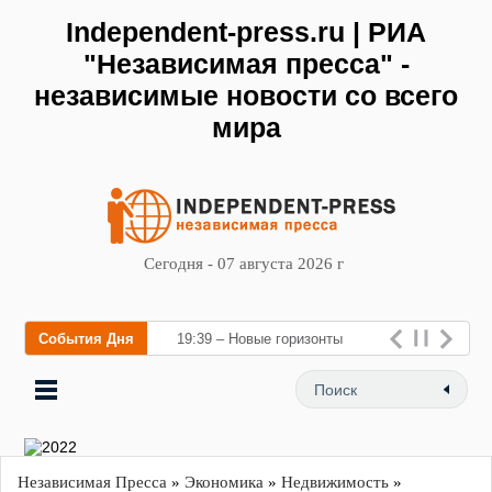
Independent-press.ru | РИА
"Независимая пресса" -
независимые новости со всего
мира
Сегодня - 07 августа 2026 г
События Дня
19:39 – Новые горизонты
флебологии: в Москве
открылс
Независимая Пресса
»
Экономика
»
Недвижимость
»