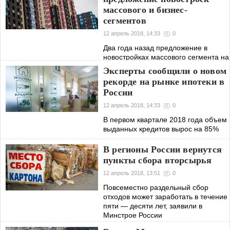
массового и бизнес-
сегментов
12 апрель 2018, 14:33
0
Два года назад предложение в
новостройках массового сегмента на
65% превышало число квартир в
Эксперты сообщили о новом
бизнес-классе
рекорде на рынке ипотеки в
России
12 апрель 2018, 14:33
0
В первом квартале 2018 года объем
выданных кредитов вырос на 85%
В регионы России вернутся
пункты сбора вторсырья
12 апрель 2018, 13:51
0
Повсеместно раздельный сбор
отходов может заработать в течение
пяти — десяти лет, заявили в
Минстрое России