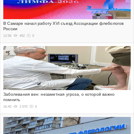
В Самаре начал работу XVI съезд Ассоциации флебологов
России
12:56
492
0
Заболевания вен: незаметная угроза, о которой важно
помнить
16:40
2 070
0