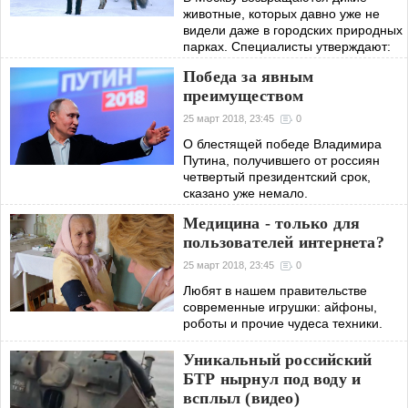
животные, которых давно уже не
видели даже в городских природных
парках. Специалисты утверждают:
ничего хорошего в этом нет -
Победа за явным
паломничество обитателей леса
преимуществом
может быть
25 март 2018, 23:45
0
О блестящей победе Владимира
Путина, получившего от россиян
четвертый президентский срок,
сказано уже немало.
Медицина - только для
пользователей интернета?
25 март 2018, 23:45
0
Любят в нашем правительстве
современные игрушки: айфоны,
роботы и прочие чудеса техники.
Уникальный российский
БТР нырнул под воду и
всплыл (видео)