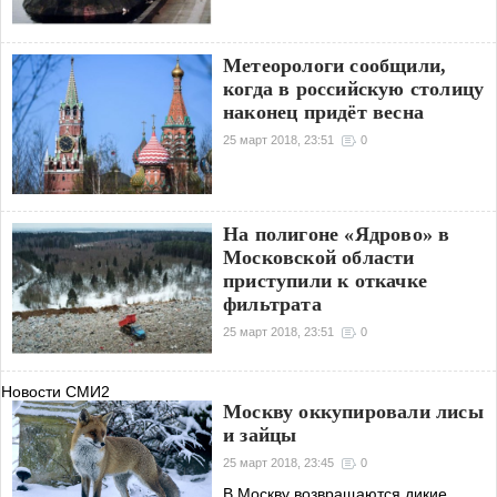
Метеорологи сообщили,
когда в российскую столицу
наконец придёт весна
25 март 2018, 23:51
0
На полигоне «Ядрово» в
Московской области
приступили к откачке
фильтрата
25 март 2018, 23:51
0
Новости СМИ2
Москву оккупировали лисы
и зайцы
25 март 2018, 23:45
0
В Москву возвращаются дикие