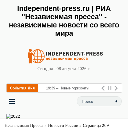
Independent-press.ru | РИА
"Независимая пресса" -
независимые новости со всего
мира
Сегодня - 08 августа 2026 г
События Дня
19:39 – Новые горизонты
флебологии: в Москве
открылся «Городской центр
флебологии» для лечения
заболе
Независимая Пресса
»
Новости России
» Страница 209