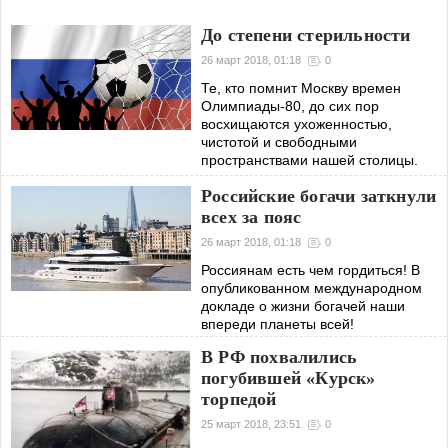
До степени стерильности
26 март 2018, 01:18
0
Те, кто помнит Москву времен
Олимпиады-80, до сих пор
восхищаются ухоженностью,
чистотой и свободными
пространствами нашей столицы.
Российские богачи заткнули
всех за пояс
26 март 2018, 01:18
0
Россиянам есть чем гордиться! В
опубликованном международном
докладе о жизни богачей наши
впереди планеты всей!
В РФ похвалились
погубившей «Курск»
торпедой
25 март 2018, 23:51
0