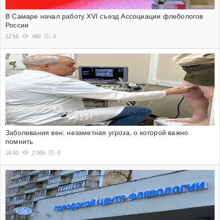
В Самаре начал работу XVI съезд Ассоциации флебологов
России
12:56
490
0
Заболевания вен: незаметная угроза, о которой важно
помнить
16:40
2 066
0