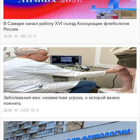
В Самаре начал работу XVI съезд Ассоциации флебологов
России
12:56
493
0
Заболевания вен: незаметная угроза, о которой важно
помнить
16:40
2 073
0