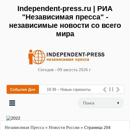
Independent-press.ru | РИА
"Независимая пресса" -
независимые новости со всего
мира
Сегодня - 09 августа 2026 г
События Дня
19:39 – Новые горизонты
флебологии: в Москве
открылся «Городской центр
флебологии» для лечения
заболеван
Независимая Пресса
»
Новости России
» Страница 204