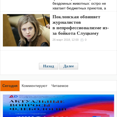
бездомных животных: остро не
хватает бюджетных приютов, а
коммерческие функционируют в
Поклонская обвиняет
условиях жесткой экономии, от
журналистов
которой питомцы мрут как
в непрофессионализме из-
за бойкота Слуцкому
26 март 2018, 12:00
0
Назад
Далее
Сегодня
Комментируют
Читаемое