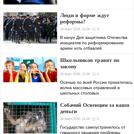
Люди в форме ждут
реформы?
26 март 2018, 12:06
0
В канун Дня защитника Отечества
инициатив по реформированию
армии хоть отбавляй.
Школьников травят по
закону
26 март 2018, 12:06
0
Осенью по всей России прокатилась
волна массовых отравлений в
школьных столовых.
Собачий Освенцим за ваши
деньги
26 март 2018, 12:06
0
Государство самоустранилось от
гуманного решения проблемы