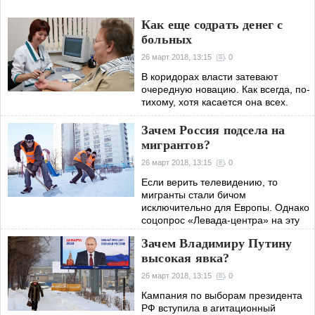
Как еще содрать денег с
больных
26 март 2018, 13:15
0
В коридорах власти затевают
очередную новацию. Как всегда, по-
тихому, хотя касается она всех.
Зачем Россия подсела на
мигрантов?
26 март 2018, 13:15
0
Если верить телевидению, то
мигранты стали бичом
исключительно для Европы. Однако
соцопрос «Левада-центра» на эту
тему показал, что за 10 последних
Зачем Владимиру Путину
лет отношение к «понаехавшим» у
высокая явка?
нас заметно
26 март 2018, 13:15
0
Кампания по выборам президента
РФ вступила в агитационный