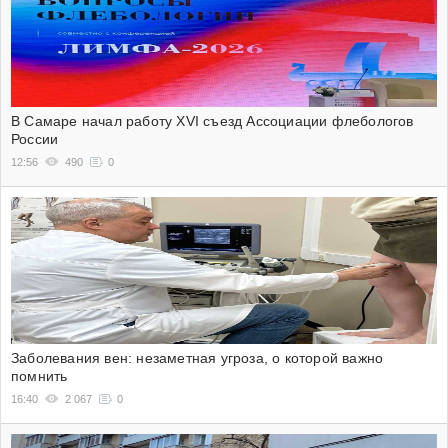
В Самаре начал работу XVI съезд Ассоциации флебологов
России
12:56
490
0
Заболевания вен: незаметная угроза, о которой важно
помнить
16:40
2 067
0