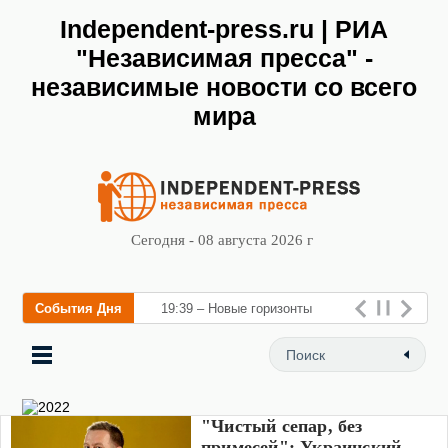
Independent-press.ru | РИА
"Независимая пресса" -
независимые новости со всего
мира
Сегодня - 08 августа 2026 г
События Дня
19:39 – Новые горизонты
флебологии: в Москве
открылся «Городской центр
флебологии» для лечения
"Чистый сепар, без
заболеваний вен и
примесей": Украинский