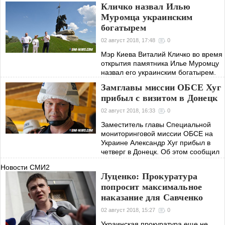
реализация плана по
Кличко назвал Илью
дестабилизации ситуации на
Муромца украинским
Украине, об этом говорят
богатырем
участившиеся нападения на
проукраински настроенных граждан
02 август 2018, 17:48
0
на юге
Мэр Киева Виталий Кличко во время
открытия памятника Илье Муромцу
назвал его украинским богатырем.
Замглавы миссии ОБСЕ Хуг
прибыл с визитом в Донецк
02 август 2018, 16:33
0
Заместитель главы Специальной
мониторинговой миссии ОБСЕ на
Украине Александр Хуг прибыл в
четверг в Донецк. Об этом сообщил
журналистам представитель
Новости СМИ2
Донецкой Народной Республики в
Луценко: Прокуратура
Совместном центре
попросит максимальное
наказание для Савченко
02 август 2018, 15:27
0
Украинская прокуратура еще не