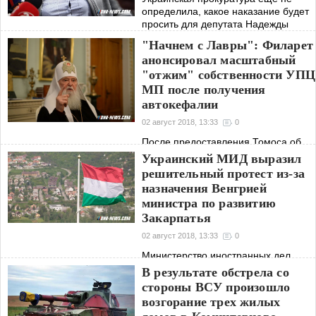
определила, какое наказание будет
просить для депутата Надежды
Савченко и переговорщика
"Начнем с Лавры": Филарет
Владимира Рубана, но оно точно
анонсировал масштабный
будет самым жестким из возможных.
"отжим" собственности УПЦ
Об этом на
МП после получения
автокефалии
02 август 2018, 13:33
0
После предоставления Томоса об
автокефалии вся недвижимость
Украинский МИД выразил
Московского патриархата, включая
решительный протест из-за
Киево-Печерскую и Почаевскую
назначения Венгрией
лавры, перейдет в собственность
министра по развитию
УПЦ КП. Об этом заявил
Закарпатья
украинскому каналу
02 август 2018, 13:33
0
Министерство иностранных дел
Украины раскритиковало
В результате обстрела со
правительство Венгрии за решение
стороны ВСУ произошло
создать должность министра,
возгорание трех жилых
ответственного за развитие