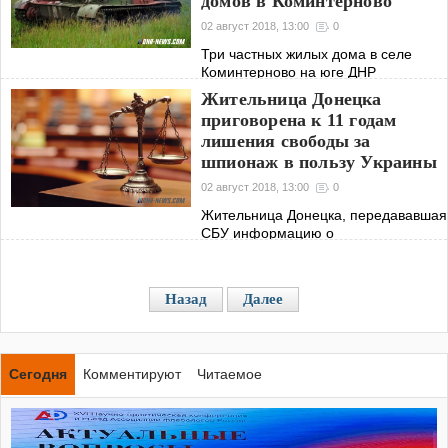
домов в Коминтерново
Закарпатской области и программы
развития детских садов
02 август 2018, 13:00
0
Три частных жилых дома в селе
Коминтерново на юге ДНР
загорелись в результате вечернего
Жительница Донецка
обстрела со стороны украинских
приговорена к 11 годам
силовиков. Об этом сегодня
лишения свободы за
сообщили журналистам в
шпионаж в пользу Украины
администрации Новоазовского
02 август 2018, 13:00
0
Жительница Донецка, передававшая
СБУ информацию о
военнослужащих и военных
объектах ДНР, приговорена к 11
годам лишения свободы. Об этом
Назад
Далее
сегодня сообщили в пресс-службе
Генеральной прокуратуры
Сегодня
Комментируют
Читаемое