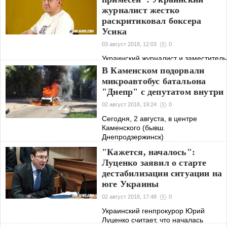
журналист жестко
профилактики тромбо
раскритиковал боксера
Усика
03 август 2018, 12:03
0
Украинский журналист и заместитель
гендиректора телеканала «ATR»
В Каменском подорвали
Айдер Муждабаев выступил с
микроавтобус батальона
жесткой критикой украинского
"Днепр" с депутатом внутри
боксера Александра Усика. Об этом
Муждабаев написал на своей
02 август 2018, 19:24
0
странице в
Сегодня, 2 августа, в центре
Каменского (бывш.
Днепродзержинск)
Днепропетровской области
"Кажется, началось":
взорвался микроавтобус, в
Луценко заявил о старте
результате чего пострадал местный
дестабилизации ситуации на
депутат. Об этом сообщает местное
издание
юге Украины
02 август 2018, 17:48
0
Украинский генпрокурор Юрий
Луценко считает, что началась