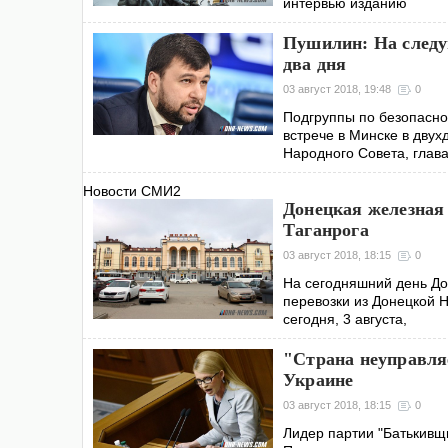
интервью изданию
Пушилин: На следу
два дня
03 август 2018, 19:48
0
Подгруппы по безопасно
встрече в Минске в дву
Народного Совета, глав
Новости СМИ2
Донецкая железная 
Таганрога
03 август 2018, 18:15
0
На сегодняшний день До
перевозки из Донецкой 
сегодня, 3 августа,
"Страна неуправля
Украине
03 август 2018, 18:15
0
Лидер партии "Батькивщ