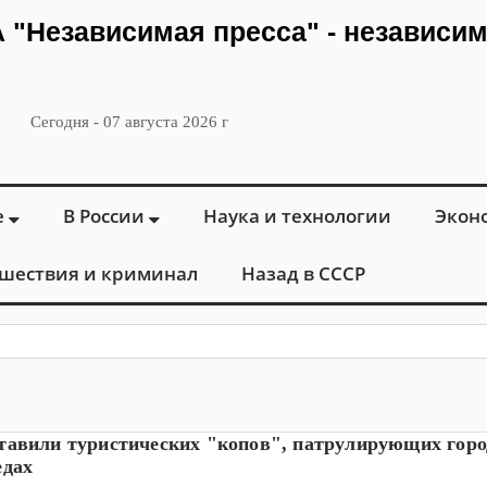
ИА "Независимая пресса" - независи
Сегодня - 07 августа 2026 г
е
В России
Наука и технологии
Экон
шествия и криминал
Назад в СССР
: в Москве
тавили туристических "копов", патрулирующих горо
едах