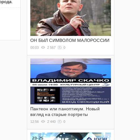
орода.
ОН БЫЛ СИМВОЛОМ МАЛОРОССИИ
00:03
2 567
0
Пантеон или паноптикум. Новый
взгляд на старые портреты
12:56
2 440
0