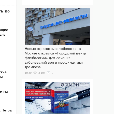
ть по
ующие
ель
Новые горизонты флебологии: в
Москве открылся «Городской центр
флебологии» для лечения
заболеваний вен и профилактики
тромбоза
ские
19:39
3 198
0
ом
е на
а Петра