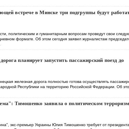
ющей встрече в Минске три подгруппы будут работа
сти, политическим и гуманитарным вопросам проведут свои след
хдневном формате. Об этом сегодня заявил журналистам председат
а
дорога планирует запустить пассажирский поезд до
нецкая железная дорога полностью готова осуществлять пассажир
Народной Республики на территорию Российской Федерации. Об эт
ема": Тимошенко заявила о политическом терроризм
ина", экс-премьер Украины Юлия Тимошенко требует от президент