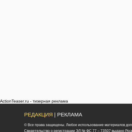
ActionTeaser.ru - тизерная реклама
РЕДАКЦИЯ
| РЕКЛАМА
© Все права защищены. Любое использование материалов допус
Cвидетельство о регистрации ЭЛ № ФС 77 – 73507 выдано Роско