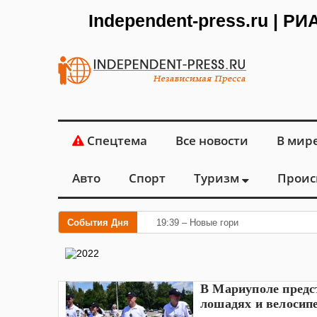
Independent-press.ru | Р
Спецтема
Все новости
В мир
Авто
Спорт
Туризм
Проис
События Дня
19:39 – Новые горизонты флебологии
В Мариуполе предс
лошадях и велосип