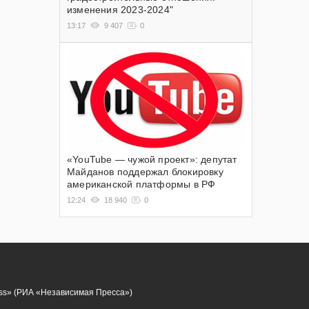
изменения 2023-2024"
13:17
9 407
0
«YouTube — чужой проект»: депутат
Майданов поддержал блокировку
американской платформы в РФ
12:24
18 940
0
ess» (РИА «Независимая Пресса»)