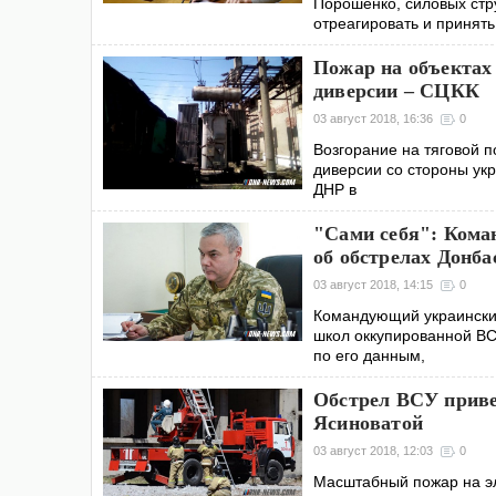
Порошенко, силовых стр
отреагировать и принять
Пожар на объектах 
диверсии – СЦКК
03 август 2018, 16:36
0
Возгорание на тяговой п
диверсии со стороны укр
ДНР в
"Сами себя": Кома
об обстрелах Донб
03 август 2018, 14:15
0
Командующий украински
школ оккупированной ВС
по его данным,
Обстрел ВСУ приве
Ясиноватой
03 август 2018, 12:03
0
Масштабный пожар на эл