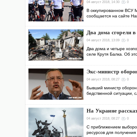
04 август 2018, 14:30
0
В оккупированном ВСУ М
сообщается на сайте На
Два дома сгорели в
04 август 2018, 13:09
0
Два дома и четыре хозпо
селе Крутя Балка. Об эт
Экс-министр оборо
04 август 2018, 08:27
0
Бывший министр обороны
бедственной ситуации, 
На Украине расска
04 август 2018, 08:27
0
С приближением выборов
ресурсов для получения 