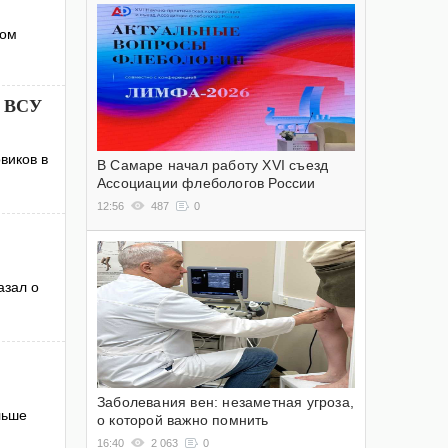
том
ы ВСУ
виков в
В Самаре начал работу XVI съезд
Ассоциации флебологов России
12:56
487
0
азал о
Заболевания вен: незаметная угроза,
льше
о которой важно помнить
16:40
2 063
0