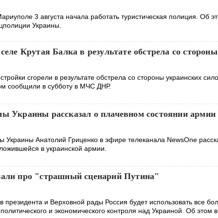
ариуполе 3 августа начала работать туристическая полиция. Об э
цполиции Украины.
 селе Крутая Балка в результате обстрела со сторон
стройки сгорели в результате обстрела со стороны украинских сило
ом сообщили в субботу в МЧС ДНР.
ны Украины рассказал о плачевном состоянии армии‍
 Украины Анатолий Гриценко в эфире телеканала NewsOne расск
сложившейся в украинской армии.
зали про "страшный сценарий Путина"
 президента и Верховной рады Россия будет использовать все бо
политического и экономического контроля над Украиной. Об этом в