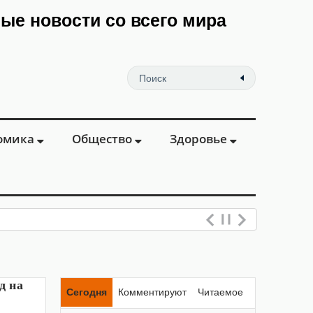
мые новости со всего мира
омика
Общество
Здоровье
д на
Сегодня
Комментируют
Читаемое