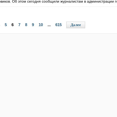
овиков. Об этом сегодня сообщили журналистам в администрации г
5
6
7
8
9
10
...
615
Далее