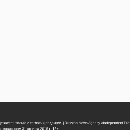
кается только с согласия редакции. | Russian News Agency «Independent Pr
мнадзором 31 августа 2018 г.. 18+