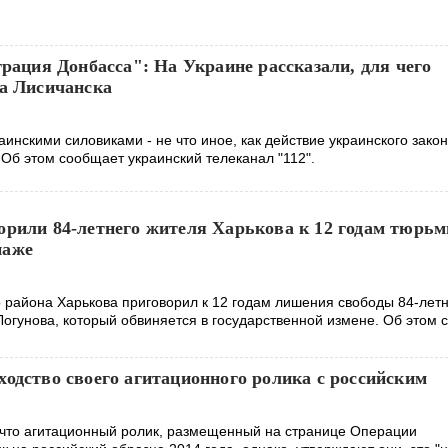
грация Донбасса": На Украине рассказали, для чего
ка Лисичанска
аинскими силовиками - не что иное, как действие украинского закон
Об этом сообщает украинский телеканал "112".
орили 84-летнего жителя Харькова к 12 годам тюрьм
наже
 района Харькова приговорил к 12 годам лишения свободы 84-лет
Логунова, который обвиняется в государственной измене. Об этом
одство своего агитационного ролика с российским
что агитационный ролик, размещенный на странице Операции