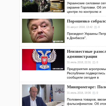
Украинские силовики се
окраине Горловки. Об э
центре по контролю и
Порошенко собралс
01 август 2018, 13:42
0
Президент Украины Петр
в Донбассе".
Неизвестные разос
администрация
31 июль 2018, 22:31
0
Предприятия агропромы
Республики подверглись
сообщили сегодня в
Минпромторг: Поло
31 июль 2018, 19:06
0
Половина товаров, ввоз
фальсификатом. Об этом