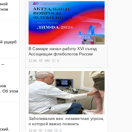
чной
тном
ый ущерб
В Самаре начал работу XVI съезд
Ассоциации флебологов России
12:56
490
0
 –
нов
. Об этом
Заболевания вен: незаметная угроза,
о которой важно помнить
ский.
16:40
2 066
0