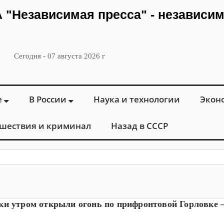
ИА "Независимая пресса" - независи
Сегодня - 07 августа 2026 г
е
В России
Наука и технологии
Экон
шествия и криминал
Назад в СССР
: в Москве о
ки утром открыли огонь по прифронтовой Горловке