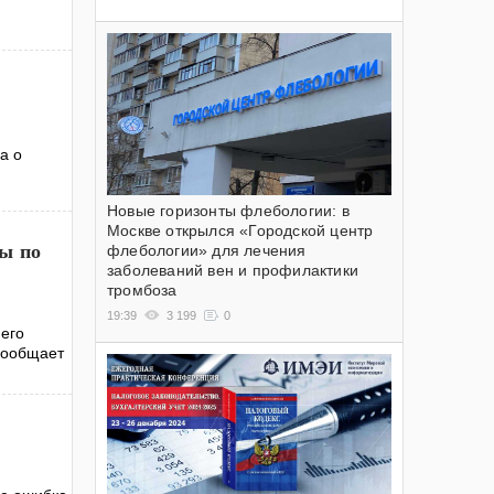
а о
Новые горизонты флебологии: в
Москве открылся «Городской центр
ы по
флебологии» для лечения
заболеваний вен и профилактики
тромбоза
19:39
3 199
0
него
 сообщает