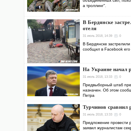
объединенных сил, похож
а троллинг".
В Бердянске застре
отеля
31 июль 2018, 14:39
0
В Бердянске застрелили
сообщил в Facebook его
На Украине начал 
31 июль 2018, 13:33
0
Предвыборный штаб през
назначен. Об этом сооб
Петра
Турчинов сравнил 
31 июль 2018, 13:33
0
Предложение провести р
заявил журналистам сек