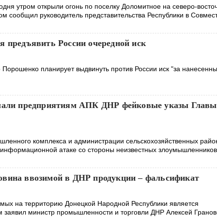
годня утром открыли огонь по поселку Доломитное на северо-восто
том сообщил руководитель представительства Республики в Совмес
я предъявить России очередной иск
 Порошенко планирует выдвинуть против России иск "за нанесенн
лали предприятиям АПК ДНР фейковые указы Главы
шленного комплекса и администрации сельскохозяйственных райо
 информационной атаке со стороны неизвестных злоумышленников
вина ввозимой в ДНР продукции – фальсификат
имых на территорию Донецкой Народной Республики является
 заявил министр промышленности и торговли ДНР Алексей Гранов