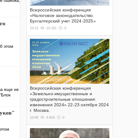
не ошибка,
Всероссийская конференция
«Налоговое законодательство.
Бухгалтерский учет 2024-2025»
го
23:13
10 291
0
б этом
Всероссийская конференция
ва еще не
«Земельно-имущественные и
"Блок
градостроительные отношения:
изменения 2024» 22-23 октября 2024
г. Москва.
жуков"
10:48
6 816
0
 этом