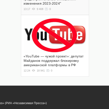
изменения 2023-2024"
13:17
9 408
0
«YouTube — чужой проект»: депутат
Майданов поддержал блокировку
американской платформы в РФ
12:24
18 941
0
ess» (РИА «Независимая Пресса»)