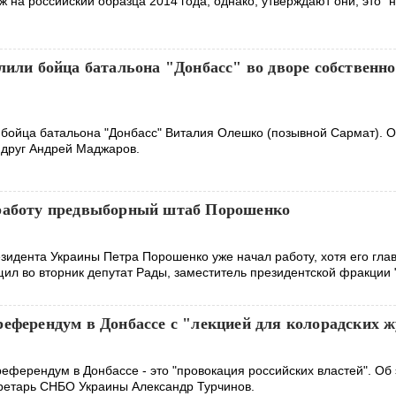
 на российский образца 2014 года, однако, утверждают они, это "
лили бойца батальона "Донбасс" во дворе собственно
 бойца батальона "Донбасс" Виталия Олешко (позывной Сармат). О
 друг Андрей Маджаров.
работу предвыборный штаб Порошенко
идента Украины Петра Порошенко уже начал работу, хотя его гла
щил во вторник депутат Рады, заместитель президентской фракции 
референдум в Донбассе с "лекцией для колорадских 
еферендум в Донбассе - это "провокация российских властей". Об
ретарь СНБО Украины Александр Турчинов.