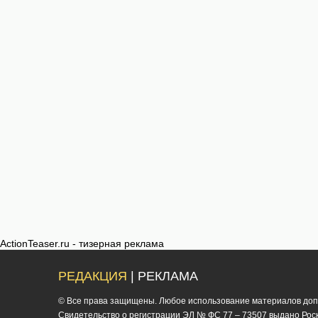
ActionTeaser.ru - тизерная реклама
РЕДАКЦИЯ
| РЕКЛАМА
© Все права защищены. Любое использование материалов допус
Cвидетельство о регистрации ЭЛ № ФС 77 – 73507 выдано Роско