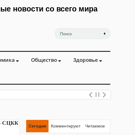
мые новости со всего мира
омика
Общество
Здоровье
 – СЦКК
Сегодня
Комментируют
Читаемое