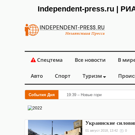
Independent-press.ru | Р
Спецтема
Все новости
В мир
Авто
Спорт
Туризм
Проис
События Дня
19:39 – Новые горизонты флебологии
Украинские силови
01 август 2018, 13:42
0