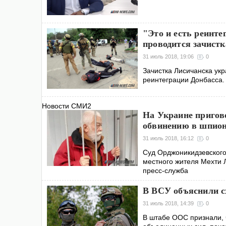
"Это и есть реинте
проводится зачист
31 июль 2018, 19:06
0
Зачистка Лисичанска укр
реинтеграции Донбасса. 
Новости СМИ2
На Украине пригов
обвинению в шпио
31 июль 2018, 16:12
0
Суд Орджоникидзевского
местного жителя Мехти 
пресс-служба
В ВСУ объяснили сх
31 июль 2018, 14:39
0
В штабе ООС признали, 