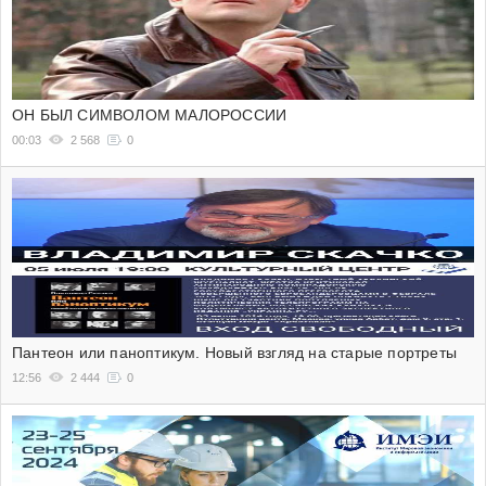
ОН БЫЛ СИМВОЛОМ МАЛОРОССИИ
00:03
2 568
0
Пантеон или паноптикум. Новый взгляд на старые портреты
12:56
2 444
0