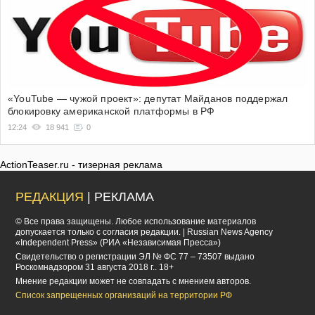
«YouTube — чужой проект»: депутат Майданов поддержал
блокировку американской платформы в РФ
12:24
18 941
0
ActionTeaser.ru - тизерная реклама
РЕДАКЦИЯ
| РЕКЛАМА
© Все права защищены. Любое использование материалов
допускается только с согласия редакции. | Russian News Agency
«Independent Press» (РИА «Независимая Пресса»)
Cвидетельство о регистрации ЭЛ № ФС 77 – 73507 выдано
Роскомнадзором 31 августа 2018 г.. 18+
Мнение редакции может не совпадать с мнением авторов.
Список запрещенных организаций на территории РФ