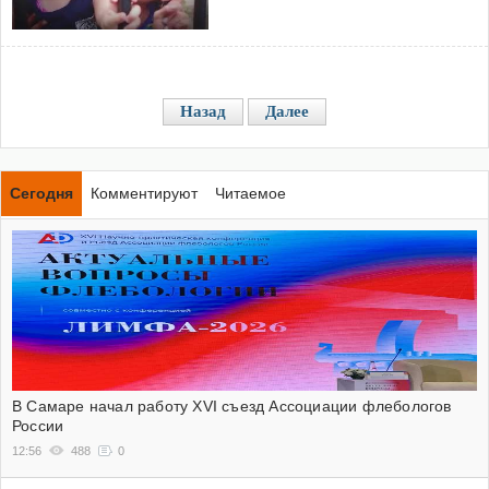
Назад
Далее
Сегодня
Комментируют
Читаемое
В Самаре начал работу XVI съезд Ассоциации флебологов
России
12:56
488
0