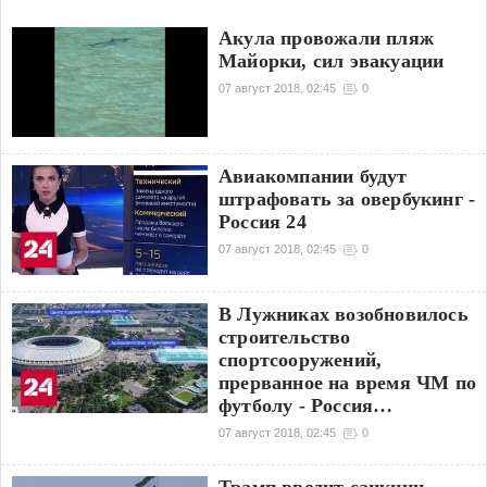
Акула провожали пляж
Майорки, сил эвакуации
07 август 2018, 02:45
0
Авиакомпании будут
штрафовать за овербукинг -
Россия 24
07 август 2018, 02:45
0
В Лужниках возобновилось
строительство
спортсооружений,
прерванное на время ЧМ по
футболу - Россия…
07 август 2018, 02:45
0