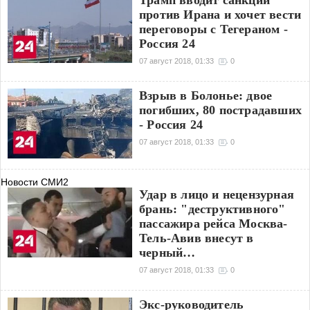
Трамп вводит санкции
против Ирана и хочет вести
переговоры с Тегераном -
Россия 24
07 август 2018, 01:33
0
Взрыв в Болонье: двое
погибших, 80 пострадавших
- Россия 24
07 август 2018, 01:33
0
Новости СМИ2
Удар в лицо и нецензурная
брань: "деструктивного"
пассажира рейса Москва-
Тель-Авив внесут в
черный…
07 август 2018, 01:33
0
Экс-руководитель