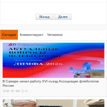
Назад
Далее
Сегодня
Комментируют
Читаемое
В Самаре начал работу XVI съезд Ассоциации флебологов
России
12:56
492
0