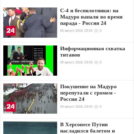
C-4 и беспилотники: на
Мадуро напали во время
парада - Россия 24
06 август 2018, 03:03
0
Информационная cxваткa
титанов
06 август 2018, 03:03
0
Покушение на Мадуро
перепутали с громом -
Россия 24
06 август 2018, 03:03
0
В Херсонесе Путин
насладился балетом и