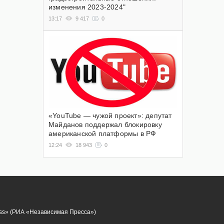
изменения 2023-2024"
13:17
9 417
0
«YouTube — чужой проект»: депутат
Майданов поддержал блокировку
американской платформы в РФ
12:24
18 943
0
ess» (РИА «Независимая Пресса»)