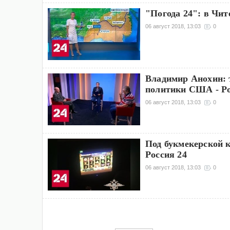
"Погода 24": в Чит
06 август 2018, 13:03
0
Владимир Анохин: 
политики США - Ро
06 август 2018, 13:03
0
Под букмекерской к
Россия 24
06 август 2018, 13:03
0