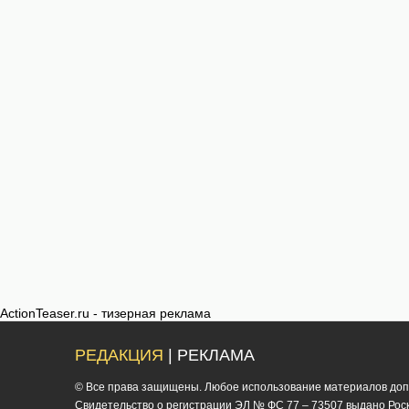
ActionTeaser.ru - тизерная реклама
РЕДАКЦИЯ
| РЕКЛАМА
© Все права защищены. Любое использование материалов допус
Cвидетельство о регистрации ЭЛ № ФС 77 – 73507 выдано Роско