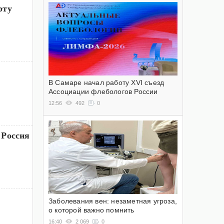
рту
В Самаре начал работу XVI съезд
Ассоциации флебологов России
12:56
492
0
 Россия
Заболевания вен: незаметная угроза,
о которой важно помнить
16:40
2 069
0