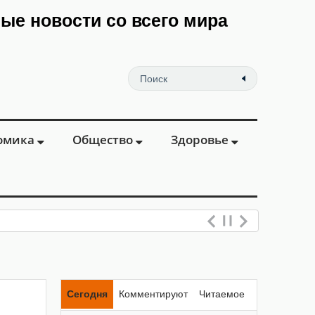
мые новости со всего мира
омика
Общество
Здоровье
Сегодня
Комментируют
Читаемое