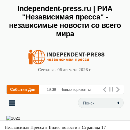
Independent-press.ru | РИА
"Независимая пресса" -
независимые новости со всего
мира
Сегодня - 06 августа 2026 г
События Дня
19:39 – Новые горизонты
флебологии: в Москве
открылся «Городской центр
флебологии» для лечения
заболеваний в
Независимая Пресса
»
Видео новости
» Страница 17