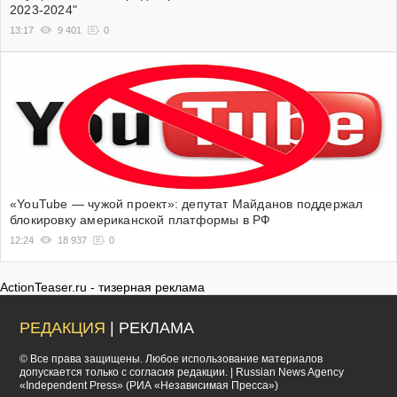
2023-2024"
13:17
9 401
0
«YouTube — чужой проект»: депутат Майданов поддержал
блокировку американской платформы в РФ
12:24
18 937
0
ActionTeaser.ru - тизерная реклама
РЕДАКЦИЯ
| РЕКЛАМА
© Все права защищены. Любое использование материалов
допускается только с согласия редакции. | Russian News Agency
«Independent Press» (РИА «Независимая Пресса»)