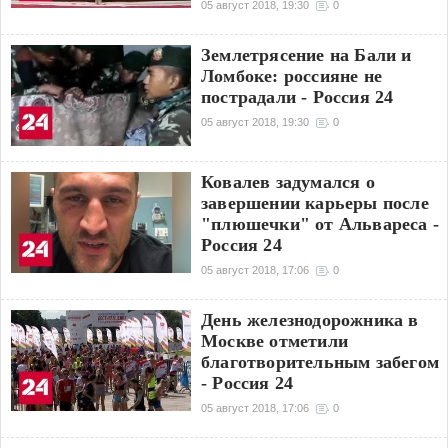
05 август 2018, 19:30
0
Землетрясение на Бали и
Ломбоке: россияне не
пострадали - Россия 24
05 август 2018, 19:30
0
Ковалев задумался о
завершении карьеры после
"плюшечки" от Альвареса -
Россия 24
05 август 2018, 17:06
0
День железнодорожника в
Москве отметили
благотворительным забегом
- Россия 24
05 август 2018, 17:06
0