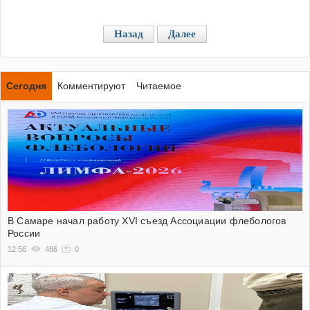
Назад
Далее
Сегодня
Комментируют
Читаемое
В Самаре начал работу XVI съезд Ассоциации флебологов
России
12:56
486
0