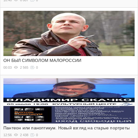
10:48
6 807
0
ОН БЫЛ СИМВОЛОМ МАЛОРОССИИ
00:03
2 565
0
Пантеон или паноптикум. Новый взгляд на старые портреты
12:56
2 438
0