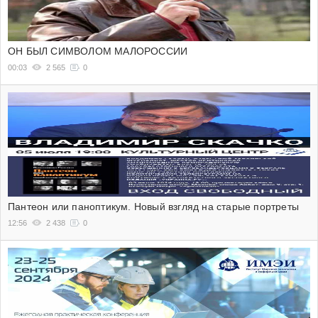
ОН БЫЛ СИМВОЛОМ МАЛОРОССИИ
00:03
2 565
0
Пантеон или паноптикум. Новый взгляд на старые портреты
12:56
2 438
0