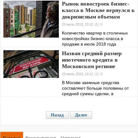
договариваются с риелтором
Рынок новостроек бизнес-
преимущественно онлайн
класса в Москве вернулся к
докризисным объемам
23 июль 2018, 13:12
0
Количество квартир в столичных
новостройках бизнес-класса в
продаже в июле 2018 года
превысило объем нового жилья
Назван средний размер
массового сегмента. Так было до
ипотечного кредита в
2014 года
Московском регионе
23 июль 2018, 13:12
0
В Москве заемные средства
составляют больше половины от
средней суммы сделки, в
Подмосковье — больше двух третей
Назад
Далее