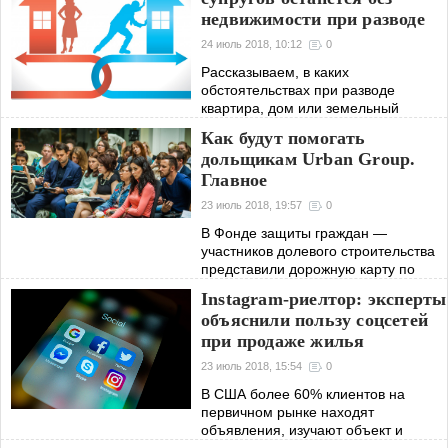
недвижимости при разводе
24 июль 2018, 10:12
0
Рассказываем, в каких
обстоятельствах при разводе
квартира, дом или земельный
участок достанутся только одному из
Как будут помогать
супругов
дольщикам Urban Group.
Главное
23 июль 2018, 19:57
0
В Фонде защиты граждан —
участников долевого строительства
представили дорожную карту по
решению проблем покупателей
Instagram-риелтор: эксперты
квартир Urban Group
объяснили пользу соцсетей
при продаже жилья
23 июль 2018, 15:54
0
В США более 60% клиентов на
первичном рынке находят
объявления, изучают объект и