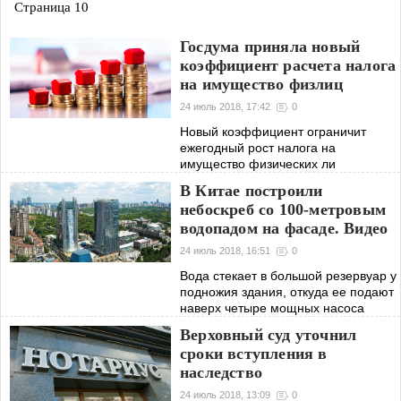
Страница 10
Госдума приняла новый
коэффициент расчета налога
на имущество физлиц
24 июль 2018, 17:42
0
Новый коэффициент ограничит
ежегодный рост налога на
имущество физических ли
В Китае построили
небоскреб со 100-метровым
водопадом на фасаде. Видео
24 июль 2018, 16:51
0
Вода стекает в большой резервуар у
подножия здания, откуда ее подают
наверх четыре мощных насоса
Верховный суд уточнил
сроки вступления в
наследство
24 июль 2018, 13:09
0