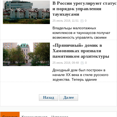
В России урегулируют статус
и порядок управления
таунхаусами
25 июль 2018, 11:51
0
Владельцы малоэтажных
комплексов и таунхаусов получат
возможность управлять своими
поселками по сходным с
«Пряничный» домик в
владельцами квартир в
Хамовниках признали
многоэтажных домах нормам
памятником архитектуры
25 июль 2018, 09:48
0
Доходный дом был построен в
начале XX века в стиле русского
зодчества. Теперь здание
запрещено сносить и нарушать его
исторический облик
Назад
Далее