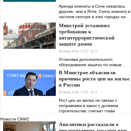
Аренда комнаты в Сочи оказалась
дороже, чем в Ялте. Снять комнату в
частном секторе в этих городах на
побережье Черного моря в разгар
Минстрой установил
отпускного сезона в среднем стоит
требования к
930-950 рублей в сутки
антитеррористической
защите домов
25 июль 2018, 17:27
0
Установка дополнительного
оборудования защиты по новым
правилам может обернуться «новой
В Минстрое объяснили
строчкой» в квитанциях для жителей,
причины роста цен на жилье
рассказали РБК
в России
25 июль 2018, 17:27
0
Рост цен ан жилье не связан с
поправками в закон о долевом
строительстве, считает глава
Минстроя Владимир Якушев
Новости СМИ2
Аналитики рассказали о
предпочтениях россиян при