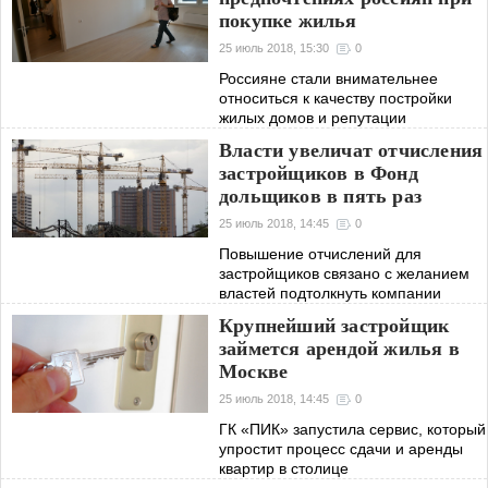
покупке жилья
25 июль 2018, 15:30
0
Россияне стали внимательнее
относиться к качеству постройки
жилых домов и репутации
застройщиков
Власти увеличат отчисления
застройщиков в Фонд
дольщиков в пять раз
25 июль 2018, 14:45
0
Повышение отчислений для
застройщиков связано с желанием
властей подтолкнуть компании
поскорее перейти на эскроу-счета,
Крупнейший застройщик
считают участники рынка
займется арендой жилья в
Москве
25 июль 2018, 14:45
0
ГК «ПИК» запустила сервис, который
упростит процесс сдачи и аренды
квартир в столице