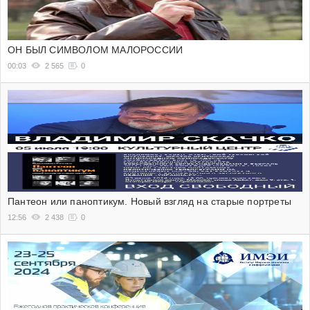
ОН БЫЛ СИМВОЛОМ МАЛОРОССИИ
00:03
2 565
0
Пантеон или паноптикум. Новый взгляд на старые портреты
12:56
2 438
0