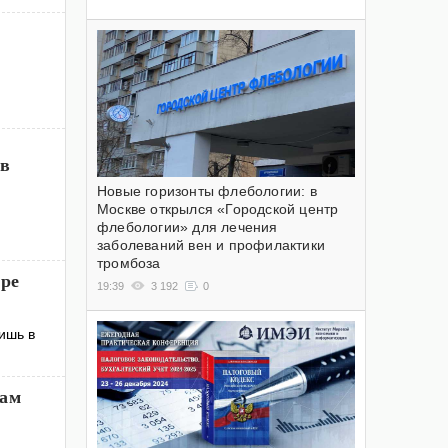
ов
Новые горизонты флебологии: в
Москве открылся «Городской центр
флебологии» для лечения
заболеваний вен и профилактики
тромбоза
ире
19:39
3 192
0
ишь в
там