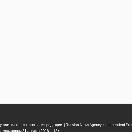
кается только с согласия редакции. | Russian News Agency «Independent Pr
мнадзором 31 августа 2018 г.. 18+