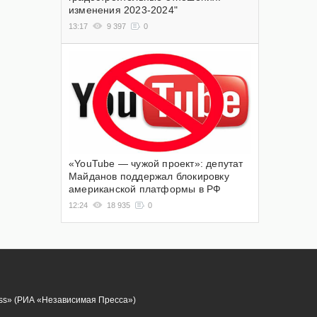
изменения 2023-2024"
13:17
9 397
0
«YouTube — чужой проект»: депутат
Майданов поддержал блокировку
американской платформы в РФ
12:24
18 935
0
ess» (РИА «Независимая Пресса»)