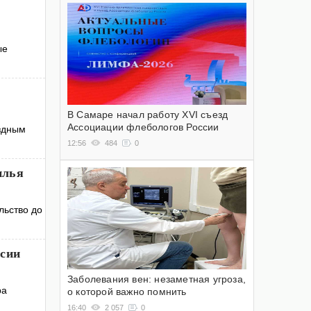
ые
В Самаре начал работу XVI съезд
Ассоциации флебологов России
ездным
12:56
484
0
илья
льство до
ссии
Заболевания вен: незаметная угроза,
ра
о которой важно помнить
16:40
2 057
0