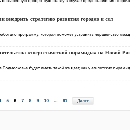
ь повышенную процентную ставку в случае предоставления отсроч
и внедрить стратегию развития городов и сел
аботало программу, которая поможет устранить неравенство межд
оительства «энергетической пирамиды» на Новой Ри
 Подмосковье будет иметь такой же цвет, как у египетских пирамид
4
5
6
7
8
9
10
...
61
Далее