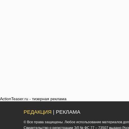
ActionTeaser.ru - тизерная реклама
РЕДАКЦИЯ
| РЕКЛАМА
© Все права защищены. Любое использование материалов допус
Cвидетельство о регистрации ЭЛ № ФС 77 – 73507 выдано Роско