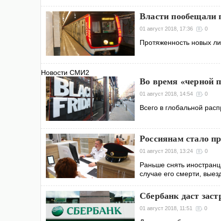
Власти пообещали 
01 август 2018, 17:36
0
Протяженность новых лин
Новости СМИ2
Во время «черной 
01 август 2018, 14:54
0
Всего в глобальной рас
Россиянам стало пр
01 август 2018, 13:24
0
Раньше снять иностранц
случае его смерти, выез
Сбербанк даст зас
01 август 2018, 11:51
0