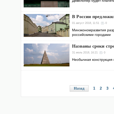
Девелопер будет платит
В России предложил
01 август 2018, 11:51
0
Минэкономразвития разр
российскими городами
Названы сроки стр
31 июль 2018, 16:21
0
Необычная конструкция в
1
2
3
Назад