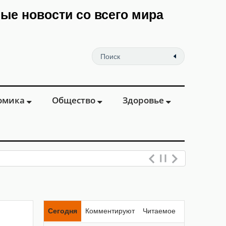
мые новости со всего мира
омика
Общество
Здоровье
Сегодня
Комментируют
Читаемое