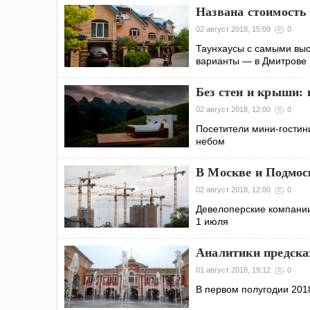
Названа стоимость 
02 август 2018, 15:09
0
Таунхаусы с самыми вы
варианты — в Дмитрове
Без стен и крыши: 
02 август 2018, 12:00
0
Посетители мини-гостин
небом
В Москве и Подмос
02 август 2018, 12:00
0
Девелоперские компании
1 июля
Аналитики предска
01 август 2018, 19:12
0
В первом полугодии 2018