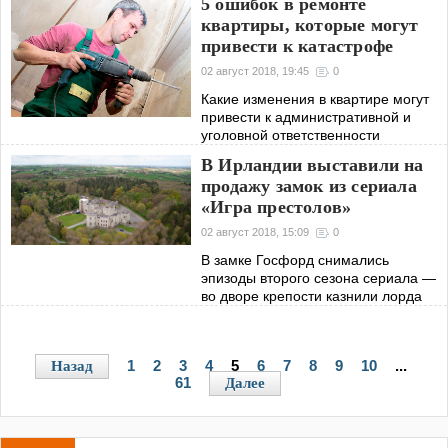
5 ошибок в ремонте
квартиры, которые могут
привести к катастрофе
02 август 2018, 19:45
0
Какие изменения в квартире могут
привести к административной и
уголовной ответственности
В Ирландии выставили на
продажу замок из сериала
«Игра престолов»
02 август 2018, 15:09
0
В замке Госфорд снимались
эпизоды второго сезона сериала —
во дворе крепости казнили лорда
Карстарка
1
2
3
4
5
6
7
8
9
10
...
Назад
61
Далее