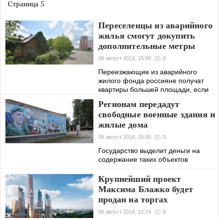
Страница 5
Переселенцы из аварийного
жилья смогут докупить
дополнительные метры
06 август 2018, 15:00
0
Переезжающие из аварийного
жилого фонда россияне получат
квартиры большей площади, если
такие резервы есть в местной казне
Регионам передадут
свободные военные здания и
жилые дома
06 август 2018, 15:00
0
Государство выделит деньги на
содержание таких объектов
Крупнейший проект
Максима Блажко будет
продан на торгах
06 август 2018, 12:24
0