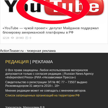
«YouTube — чужой проект»: депутат Майданов поддержал
блокировку американской платформы в РФ
12:24
18 943
0
ActionTeaser.ru - тизерная реклама
РЕДАКЦИЯ
| РЕКЛАМА
© Все права защищены. Любое использование материалов
допускается только с согласия редакции. | Russian News Agency
«Independent Press» (РИА «Независимая Пресса»)
Cвидетельство о регистрации ЭЛ № ФС 77 – 73507 выдано
Роскомнадзором 31 августа 2018 г.. 18+
Мнение редакции может не совпадать с мнением авторов.
Список запрещенных организаций на территории РФ
Учредитель: Маршалкин В.В.