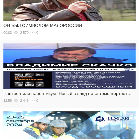
ОН БЫЛ СИМВОЛОМ МАЛОРОССИИ
00:03
2 570
0
Пантеон или паноптикум. Новый взгляд на старые портреты
12:56
2 446
0