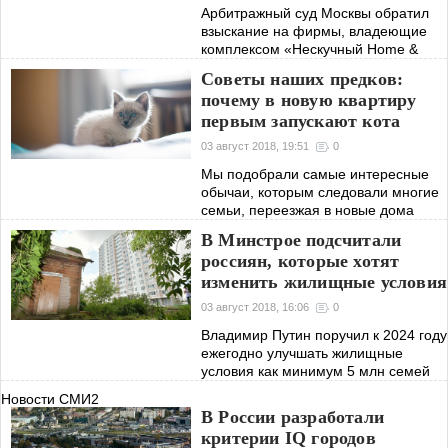
Арбитражный суд Москвы обратил
взыскание на фирмы, владеющие
комплексом «Нескучный Home &
Spa»
Советы наших предков:
почему в новую квартиру
первым запускают кота
03 август 2018, 19:51
0
Мы подобрали самые интересные
обычаи, которым следовали многие
семьи, переезжая в новые дома
несколько веков назад. Некоторые из
В Минстрое подсчитали
этих традиций популярны и сегодня
россиян, которые хотят
изменить жилищные условия
03 август 2018, 16:06
0
Владимир Путин поручил к 2024 году
ежегодно улучшать жилищные
условия как минимум 5 млн семей
Новости СМИ2
В России разработали
критерии IQ городов