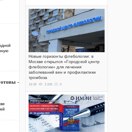
одной
енную
Новые горизонты флебологии: в
Москве открылся «Городской центр
флебологии» для лечения
заболеваний вен и профилактики
тромбоза
готовы -
19:39
3 206
0
иве
лей