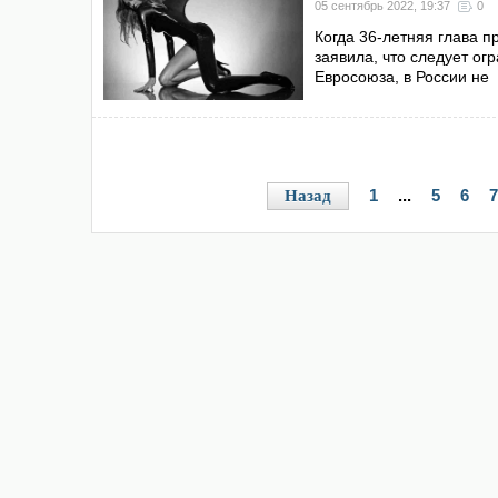
05 сентябрь 2022, 19:37
0
Когда 36-летняя глава 
заявила, что следует о
Евросоюза, в России не
1
...
5
6
7
Назад