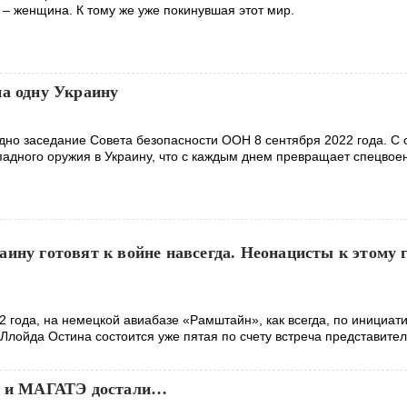
а – женщина. К тому же уже покинувшая этот мир.
на одну Украину
дно заседание Совета безопасности ООН 8 сентября 2022 года. С 
ападного оружия в Украину, что с каждым днем превращает спецво
ину готовят к войне навсегда. Неонацисты к этому 
2 года, на немецкой авиабазе «Рамштайн», как всегда, по инициат
лойда Остина состоится уже пятая по счету встреча представите
, и МАГАТЭ достали…