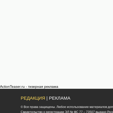
ActionTeaser.ru - тизерная реклама
РЕДАКЦИЯ
| РЕКЛАМА
© Все права защищены. Любое использование материалов допус
Cвидетельство о регистрации ЭЛ № ФС 77 – 73507 выдано Роско