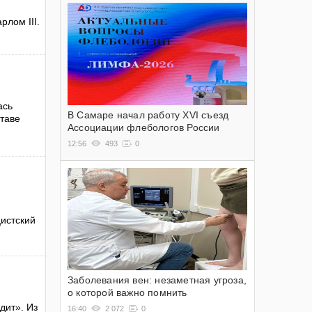
лом III.
ась
В Самаре начал работу XVI съезд
ставе
Ассоциации флебологов России
12:56
493
0
истский
Заболевания вен: незаметная угроза,
о которой важно помнить
дит». Из
16:40
2 072
0