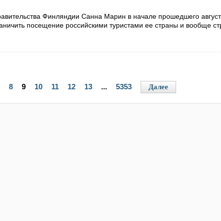
правительства Финляндии Санна Марин в начале прошедшего авгус
граничить посещение российскими туристами ее страны и вообще ст
8
9
10
11
12
13
...
5353
Далее