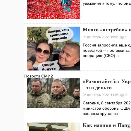
уважения к тому, что он
Много «ястребов» 
08 сентябрь 2022, 19:08
0
Россия запросила еще о
повесткой -- поставки з
операцию (СВО) в
Новости СМИ2
«Рамштайн-5»: Укра
- это деньги
08 сентябрь 2022, 14:05
0
Сегодня, 8 сентября 202
министра обороны США Л
военных кругов из
Как нацики и Папу