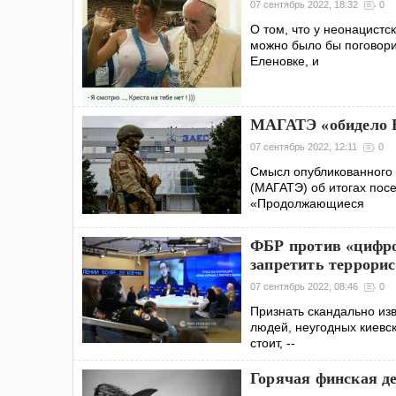
07 сентябрь 2022, 18:32
0
О том, что у неонацистс
можно было бы поговорит
Еленовке, и
МАГАТЭ «обидело В
07 сентябрь 2022, 12:11
0
Смысл опубликованного 
(МАГАТЭ) об итогах пос
«Продолжающиеся
ФБР против «цифро
запретить террори
07 сентябрь 2022, 08:46
0
Признать скандально из
людей, неугодных киевск
стоит, --
Горячая финская д