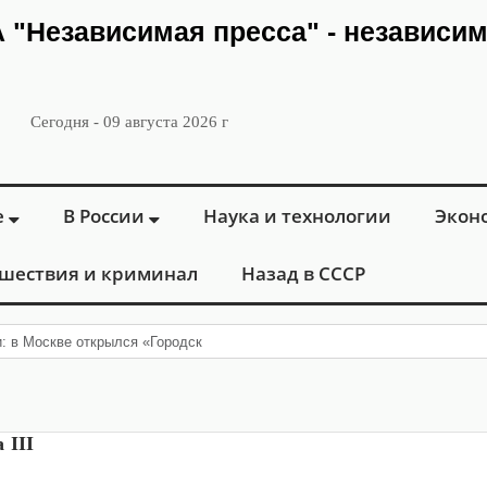
ИА "Независимая пресса" - независи
Сегодня - 09 августа 2026 г
е
В России
Наука и технологии
Экон
шествия и криминал
Назад в СССР
и: в Москве открылся «Городской центр флебологии» для лече
 III