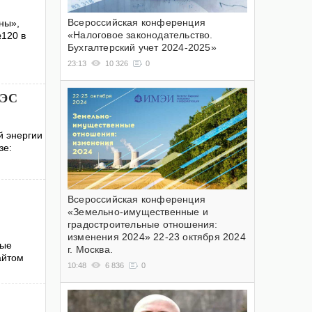
Всероссийская конференция
ины»,
«Налоговое законодательство.
№120 в
Бухгалтерский учет 2024-2025»
23:13
10 326
0
АЭС
й энергии
зе:
Всероссийская конференция
«Земельно-имущественные и
градостроительные отношения:
изменения 2024» 22-23 октября 2024
ные
г. Москва.
айтом
10:48
6 836
0