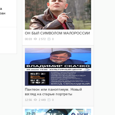
та
ран
ОН БЫЛ СИМВОЛОМ МАЛОРОССИИ
00:03
2 572
0
Пантеон или паноптикум. Новый
взгляд на старые портреты
12:56
2 449
0