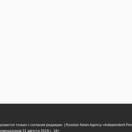
кается только с согласия редакции. | Russian News Agency «Independent Pr
мнадзором 31 августа 2018 г.. 18+