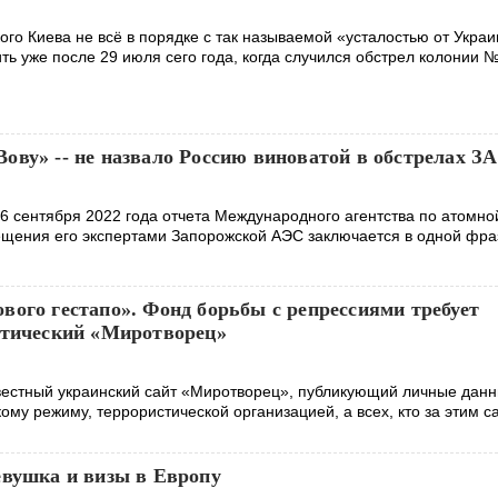
кого Киева не всё в порядке с так называемой «усталостью от Укра
ь уже после 29 июля сего года, когда случился обстрел колонии 
ову» -- не назвало Россию виноватой в обстрелах З
6 сентября 2022 года отчета Международного агентства по атомно
ещения его экспертами Запорожской АЭС заключается в одной фра
вого гестапо». Фонд борьбы с репрессиями требует
стический «Миротворец»
вестный украинский сайт «Миротворец», публикующий личные дан
ому режиму, террористической организацией, а всех, кто за этим с
евушка и визы в Европу