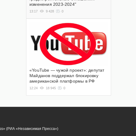
изменения 2023-2024"
13:17
9 428
0
«YouTube — чужой проект»: депутат
Майданов поддержал блокировку
американской платформы в РФ
12:24
18 945
0
ess» (РИА «Независимая Пресса»)