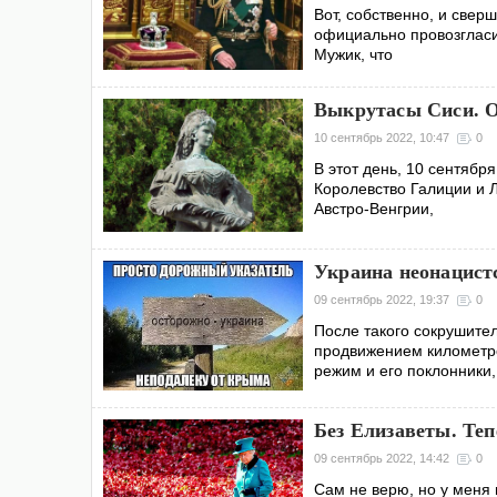
Вот, собственно, и свер
официально провозгласи
Мужик, что
Выкрутасы Сиси. О
10 сентябрь 2022, 10:47
0
В этот день, 10 сентябр
Королевство Галиции и 
Австро-Венгрии,
Украина неонацист
09 сентябрь 2022, 19:37
0
После такого сокрушител
продвижением километро
режим и его поклонники,
Без Елизаветы. Те
09 сентябрь 2022, 14:42
0
Сам не верю, но у меня 