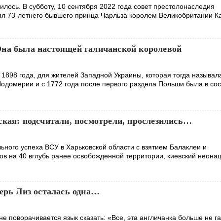
шилось. В субботу, 10 сентября 2022 года совет престолонаследия
л 73-летнего бывшего принца Чарльза королем Великобритании Кар
на была настоящей галичанской королевой
я 1898 года, для жителей Западной Украины, которая тогда называл
Лодомерии и с 1772 года после первого раздела Польши была в со
ская: подсчитали, посмотрели, прослезились…
ьного успеха ВСУ в Харьковской области с взятием Балаклеи и
в на 40 вглубь ранее освобожденной территории, киевский неонац
перь Лиз осталась одна…
не поворачивается язык сказать: «Все, эта англичанка больше не га