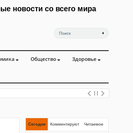
мые новости со всего мира
омика
Общество
Здоровье
Сегодня
Комментируют
Читаемое