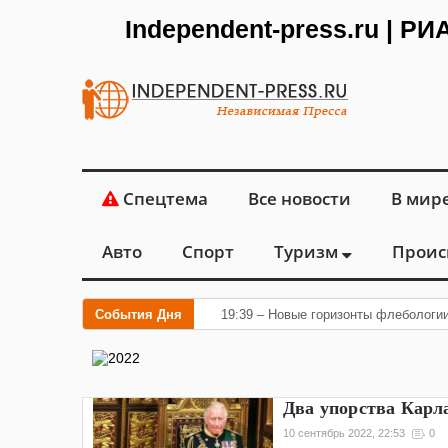
Independent-press.ru | Р
Спецтема
Все новости
В мир
Авто
Спорт
Туризм
Проис
События Дня
19:39 – Новые горизонты флебологи
Два упорства Карла
10 сентябрь 2022, 22:53
0