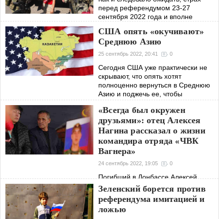
перед референдумом 23-27
сентября 2022 года и вполне
прогнозируемыми его итогами
США опять «окучивают»
(уходом ЛДНР, Запорожской и
Среднюю Азию
Херсонской областей в Россию),
ничуть не образумил
25 сентябрь 2022, 20:41
0
Сегодня США уже практически не
скрывают, что опять хотят
полноценно вернуться в Среднюю
Азию и поджечь ее, чтобы
максимально досадить России, но
«Всегда был окружен
при этом не терять своих людей так
друзьями»: отец Алексея
массово, как у них
Нагина рассказал о жизни
командира отряда «ЧВК
Вагнера»
24 сентябрь 2022, 19:05
0
Погибший в Донбассе Алексей
Нагин, награжденный золотой
Зеленский борется против
звездой Героя России и платиновой
референдума имитацией и
звездой Героя «ЧВК Вагнера»,
ложью
являлся дружелюбным и