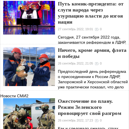
которым многие увидели
Путь комик-президента: от
американские «уши», Европа и весь
слуги народа через
мир действительно застыли в
узурпацию власти до изгоя
ожидании, чем
нации
27 сентябрь 2022, 19:01
0
Сегодня, 27 сентября 2022 года,
заканчивается референдум в ЛДНР,
Запорожской и Херсонской областях,
Ничего, кроме армии, флота
который означает, что Украина через
и победы
три дня окончательно потеряет 20%
своей территории. Каждый
26 сентябрь 2022, 21:05
0
Предпоследний день референдума
о присоединении к России ЛДНР,
Запорожской и Херсонской областей
уже практически показал, что дело
уже сделано и уход указанных
Новости СМИ2
территорий из Украины – вопрос
Ожесточение по плану.
решенный.
Режим Зеленского
провоцирует свой разгром
26 сентябрь 2022, 17:23
0
Как и следовало ожидать, страх