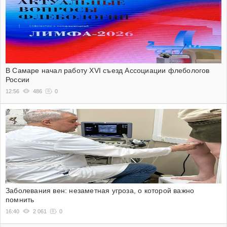
В Самаре начал работу XVI съезд Ассоциации флебологов
России
12:56
486
0
Заболевания вен: незаметная угроза, о которой важно
помнить
16:40
2 061
0