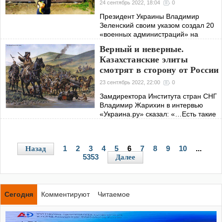
общительным человеком. Он с
24 сентябрь 2022, 18:04
0
детства рос патриотом, сообщил
Президент Украины Владимир
Зеленский своим указом создал 20
«военных администраций» на
неподконтрольных Киеву
Верный и неверные.
территориях Луганской области и
Казахстанские элиты
поручил штабу ВСУ всеми
смотрят в сторону от России
доступными средствами обеспечить
23 сентябрь 2022, 22:00
0
Замдиректора Института стран СНГ
Владимир Жарихин в интервью
«Украина.ру» сказал: «…Есть такие
циничные вещи, как следование
такой достаточно жесткой, но, к
сожалению, работающей в
1
2
3
4
5
6
7
8
9
10
...
Назад
международной
5353
Далее
Сегодня
Комментируют
Читаемое