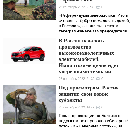
28 сентябрь 2022, 21:33
0
«Референдумы завершились. Итоги
очевидны. Добро пожаловать домой,
в Россию!», -- написал в своем
телеграм-канале зампредседателя
Совета безопасности России
В России началось
Дмитрий Медведев, когда узнал, что
производство
высокотехнологичных
электромобилей.
Импортозамещение идет
уверенными темпами
28 сентябрь 2022, 21:30
0
28 сентября 2022г. в Липецкой
Под присмотром. Россия
области состоялся запуск первого в
защитит свои новые
России специализированного завода
субъекты
ООО «Моторинвест» по
производству электромобилей под
28 сентябрь 2022, 16:49
0
брендом EVOLUTE.
После провокации на Балтике с
подрывом газопроводов «Северный
поток» и «Северный поток-2», за