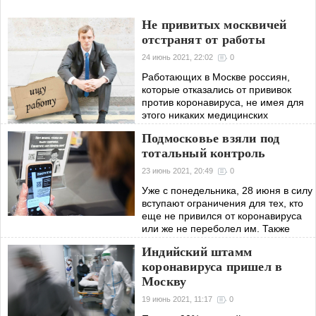
Не привитых москвичей
отстранят от работы
24 июнь 2021, 22:02
0
Работающих в Москве россиян,
которые отказались от прививок
против коронавируса, не имея для
этого никаких медицинских
противопоказаний, отстранят от
Подмосковье взяли под
рабочей деятельности. Все это
тотальный контроль
совершенно законно,
23 июнь 2021, 20:49
0
Уже с понедельника, 28 июня в силу
вступают ограничения для тех, кто
еще не привился от коронавируса
или же не переболел им. Также
жесткие условия поставила власть.
Индийский штамм
Для тех, кто находится в
коронавируса пришел в
Москву
19 июнь 2021, 11:17
0