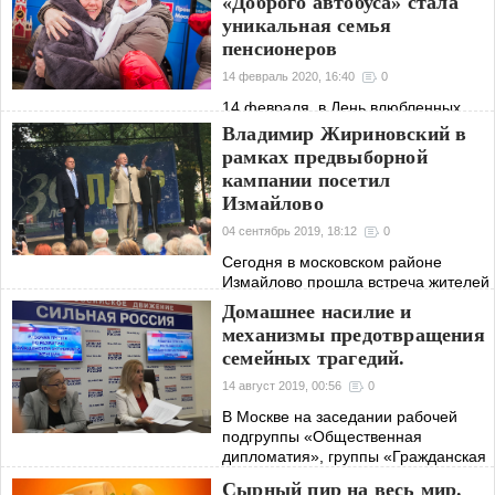
«Доброго автобуса» стала
уникальная семья
пенсионеров
14 февраль 2020, 16:40
0
14 февраля, в День влюбленных,
«Добрый автобус» провёл
Владимир Жириновский в
романтический рейс для пожилых
рамках предвыборной
семейных пар.
кампании посетил
Измайлово
04 сентябрь 2019, 18:12
0
Сегодня в московском районе
Измайлово прошла встреча жителей
с председателем партии ЛДПР
Домашнее насилие и
Владимиром Жириновским.
механизмы предотвращения
семейных трагедий.
14 август 2019, 00:56
0
В Москве на заседании рабочей
подгруппы «Общественная
дипломатия», группы «Гражданская
активность женщин» и
Сырный пир на весь мир.