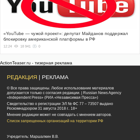
«YouTube — чужой проект»: депутат Майданов поддержал
блокировку американской платформы в РФ
12:24
18 941
0
ActionTeaser.ru - тизерная реклама
РЕДАКЦИЯ
| РЕКЛАМА
© Все права защищены. Любое использование материалов
допускается только с согласия редакции. | Russian News Agency
«Independent Press» (РИА «Независимая Пресса»)
Cвидетельство о регистрации ЭЛ № ФС 77 – 73507 выдано
Роскомнадзором 31 августа 2018 г.. 18+
Мнение редакции может не совпадать с мнением авторов.
Список запрещенных организаций на территории РФ
Учредитель: Маршалкин В.В.