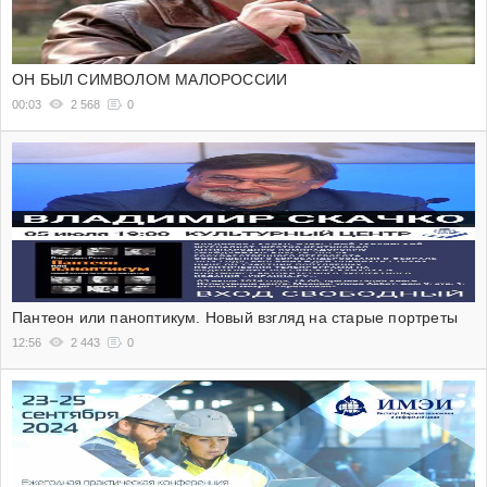
ОН БЫЛ СИМВОЛОМ МАЛОРОССИИ
00:03
2 568
0
Пантеон или паноптикум. Новый взгляд на старые портреты
12:56
2 443
0