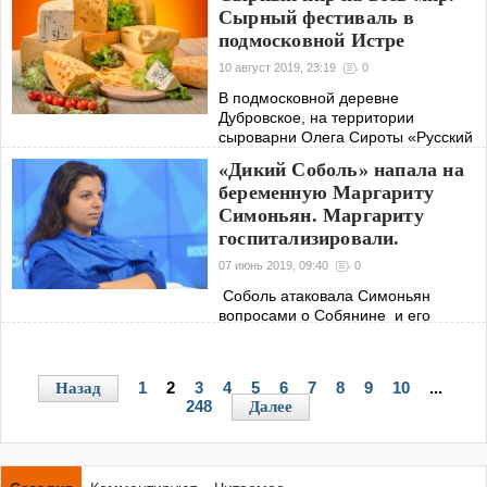
Общероссийского движения
Сырный фестиваль в
«Сильная Россия» прошло
подмосковной Истре
обсуждение вопросов на тему:
«Профилактика
10 август 2019, 23:19
0
В подмосковной деревне
Дубровское, на территории
сыроварни Олега Сироты «Русский
пармезан», с 9 по 11 августа
«Дикий Соболь» напала на
проходит сырный фестиваль
беременную Маргариту
«Сыр.Пир.Мир».
Симоньян. Маргариту
госпитализировали.
07 июнь 2019, 09:40
0
Соболь атаковала Симоньян
вопросами о Собянине и его
деятельности на посту мэра Москвы.
1
2
3
4
5
6
7
8
9
10
...
Назад
248
Далее