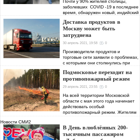
Почти у 90% жителей столицы,
заболевших COVID -19 в последнее
время, обнаружен новый, индийский
штамм. Он негативней обычного
Доставка продуктов в
тем, что распространяется быстрей,
Москву может быть
а действует на человека более
затруднена
сильно.
30 апрель 2021, 19:58
0
Производители продуктов и
торговые сети заявили о проблемах,
с которыми они столкнулись при
планировании доставки продуктов в
Подмосковье переходит на
Москву.
противопожарный режим
29 апрель 2021, 23:55
0
На всей территории Московской
области с мая этого года начинает
действовать особый
противопожарный режим. Жителям
и гостям запрещается разводить
Новости СМИ2
костры, жарить шашлыки на
В День влюблённых 200-
природе, сжигать мусор.
тысячным пассажиром