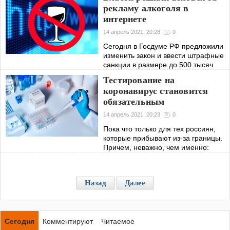
рекламу алкоголя в
Украины прекратить водную блокаду
интернете
14 апрель 2021, 20:28
0
Сегодня в Госдуме РФ предложили
изменить закон и ввести штрафные
санкции в размере до 500 тысяч
рублей за рекламирование
Тестирование на
алкогольной продукции в сети.
коронавирус становится
обязательным
14 апрель 2021, 20:23
0
Пока что только для тех россиян,
которые прибывают из-за границы.
Причем, неважно, чем именно:
самолетом, поездом, автомобилем
или пешком или любым другим
путем.
Назад
Далее
Сегодня
Комментируют
Читаемое