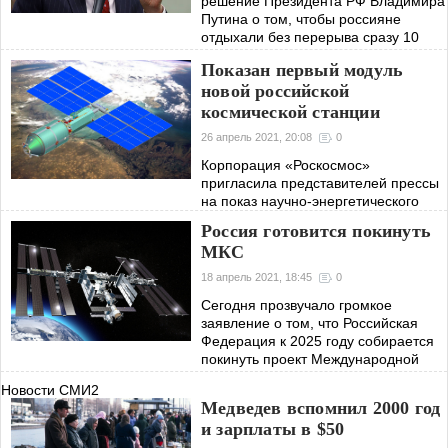
решение Президента РФ Владимира
Путина о том, чтобы россияне
отдыхали без перерыва сразу 10
дней, с 1 мая по 10.
Показан первый модуль
новой российской
космической станции
26 апрель 2021, 20:08
0
Корпорация «Роскосмос»
пригласила представителей прессы
на показ научно-энергетического
модуля (НЭМ). Именно он станет
Россия готовится покинуть
первым и основным в будущей
МКС
российской орбитальной станции.
18 апрель 2021, 18:45
0
Сегодня прозвучало громкое
заявление о том, что Российская
Федерация к 2025 году собирается
покинуть проект Международной
Космической Станции, после чего
Новости СМИ2
начнется создание собственной
Медведев вспомнил 2000 год
орбитальной
и зарплаты в $50