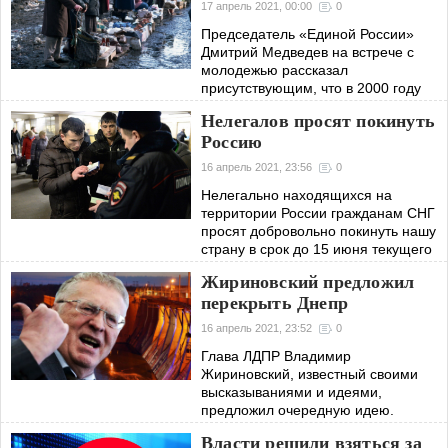
17 апрель 2021, 00:00
0
Председатель «Единой России»
Дмитрий Медведев на встрече с
молодежью рассказал
присутствующим, что в 2000 году
средняя зарплата по стране
Нелегалов просят покинуть
равнялась 50 американским
Россию
долларам.
16 апрель 2021, 23:56
0
Нелегально находящихся на
территории России гражданам СНГ
просят добровольно покинуть нашу
страну в срок до 15 июня текущего
года.
Жириновский предложил
перекрыть Днепр
16 апрель 2021, 23:52
0
Глава ЛДПР Владимир
Жириновский, известный своими
высказываниями и идеями,
предложил очередную идею.
Скандальный политик считает, что
Власти решили взяться за
это помогло бы вынудить власти