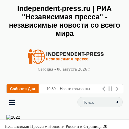
Independent-press.ru | РИА
"Независимая пресса" -
независимые новости со всего
мира
Сегодня - 08 августа 2026 г
События Дня
19:39 – Новые горизонты
флебологии: в Москве
открылся «Городской центр
флебологии» для лечения
забо
Независимая Пресса
»
Новости России
» Страница 20