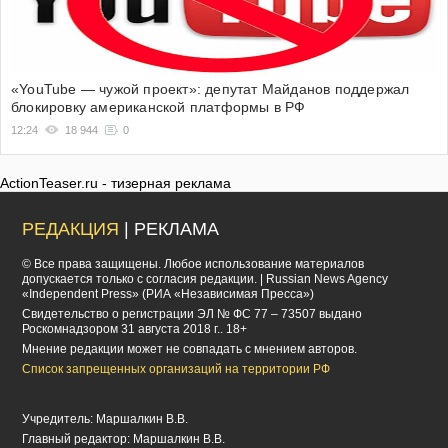
«YouTube — чужой проект»: депутат Майданов поддержал
блокировку американской платформы в РФ
12:24
18 944
0
ActionTeaser.ru - тизерная реклама
РЕДАКЦИЯ
| РЕКЛАМА
© Все права защищены. Любое использование материалов
допускается только с согласия редакции. | Russian News Agency
«Independent Press» (РИА «Независимая Пресса»)
Cвидетельство о регистрации ЭЛ № ФС 77 – 73507 выдано
Роскомнадзором 31 августа 2018 г.. 18+
Мнение редакции может не совпадать с мнением авторов.
Список запрещенных организаций на территории РФ
Учредитель: Маршалкин В.В.
Главный редактор: Маршалкин В.В.