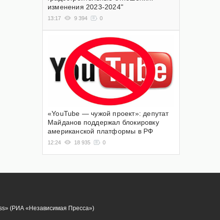
изменения 2023-2024"
13:17
9 394
0
«YouTube — чужой проект»: депутат
Майданов поддержал блокировку
американской платформы в РФ
12:24
18 935
0
ess» (РИА «Независимая Пресса»)