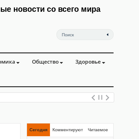
мые новости со всего мира
омика
Общество
Здоровье
Сегодня
Комментируют
Читаемое