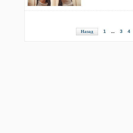
1
...
3
4
Назад