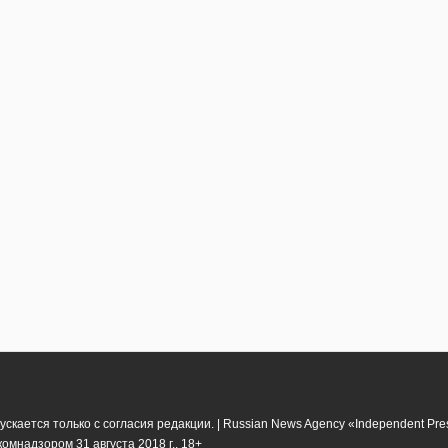
кается только с согласия редакции. | Russian News Agency «Independent Pr
мнадзором 31 августа 2018 г.. 18+