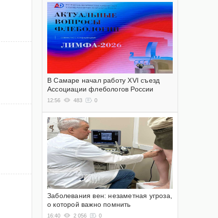
В Самаре начал работу XVI съезд
Ассоциации флебологов России
12:56
483
0
Заболевания вен: незаметная угроза,
о которой важно помнить
16:40
2 056
0