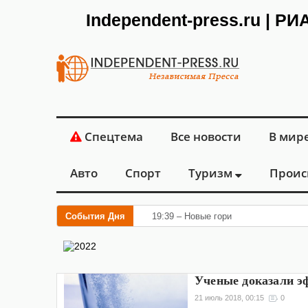
Independent-press.ru | Р
Спецтема
Все новости
В мир
Авто
Спорт
Туризм
Проис
События Дня
19:39 – Новые горизонты флебологии
Ученые доказали эф
21 июль 2018, 00:15
0