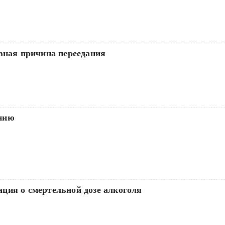
вная причина переедания
нию
ция о смертельной дозе алкоголя