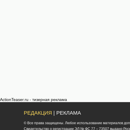
ActionTeaser.ru - тизерная реклама
РЕДАКЦИЯ
| РЕКЛАМА
© Все права защищены. Любое использование материалов допус
Cвидетельство о регистрации ЭЛ № ФС 77 – 73507 выдано Роско