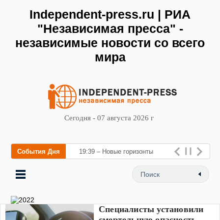
Independent-press.ru | РИА
"Независимая пресса" -
независимые новости со всего
мира
Сегодня - 07 августа 2026 г
События Дня
19:39 – Новые горизонты
флебологии: в Москве
открылс
Специалисты установили
смертельную опасность