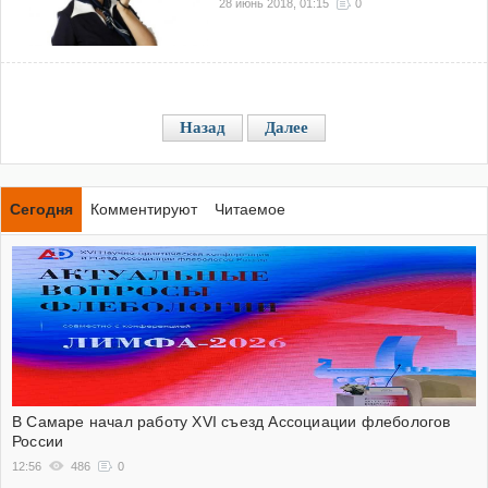
28 июнь 2018, 01:15
0
Назад
Далее
Сегодня
Комментируют
Читаемое
В Самаре начал работу XVI съезд Ассоциации флебологов
России
12:56
486
0