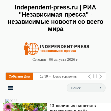
Independent-press.ru | РИА
"Независимая пресса" -
независимые новости со всего
мира
Сегодня - 06 августа 2026 г
События Дня
19:39 – Новые горизонты
флебологии: в Москве
открылся
13 полезных напитков
вместо чая и кофе