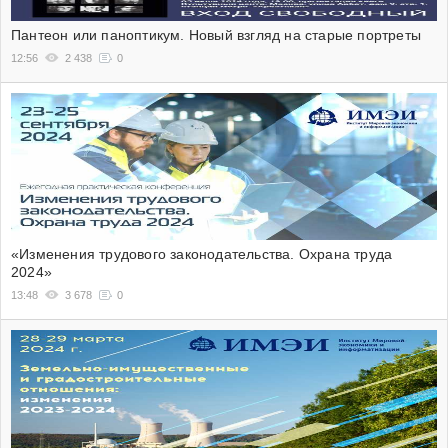
Пантеон или паноптикум. Новый взгляд на старые портреты
12:56
2 438
0
«Изменения трудового законодательства. Охрана труда
2024»
13:48
3 678
0