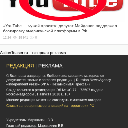
«YouTube — чужой проект»: депутат Майданов поддержал
блокировку американской платформы в РФ
12:24
18 941
0
ActionTeaser.ru - тизерная реклама
РЕДАКЦИЯ
| РЕКЛАМА
© Все права защищены. Любое использование материалов
допускается только с согласия редакции. | Russian News Agency
«Independent Press» (РИА «Независимая Пресса»)
Cвидетельство о регистрации ЭЛ № ФС 77 – 73507 выдано
Роскомнадзором 31 августа 2018 г.. 18+
Мнение редакции может не совпадать с мнением авторов.
Список запрещенных организаций на территории РФ
Учредитель: Маршалкин В.В.
Главный редактор: Маршалкин В.В.