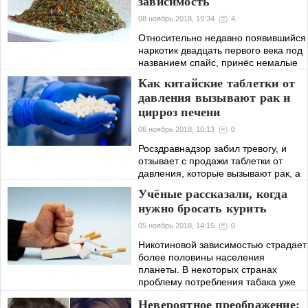
зависимость
образом завершилось банальная
проверка желудка
08 ноябрь 2018, 19:34
4
Относительно недавно появившийся
наркотик двадцать первого века под
названием спайс, принёс немалые
беды по всему миру. О том, что
Как китайские таблетки от
употребление спайса крайне опасно
давления вызывают рак и
для жизни человека, уже ни для
цирроз печени
06 ноябрь 2018, 10:13
0
Росздравнадзор забил тревогу, и
отзывает с продажи таблетки от
давления, которые вызывают рак, а
также оказывают токсическое
Учёные рассказали, когда
воздействие на печень. Как
нужно бросать курить
сообщают в Росздравнадзоре,
ведомство приняло
05 ноябрь 2018, 14:15
0
Никотиновой зависимостью страдает
более половины населения
планеты. В некоторых странах
проблему потребления табака уже
вынесли на государственный
Невероятное преображение:
уровень, и принимают крайние меры