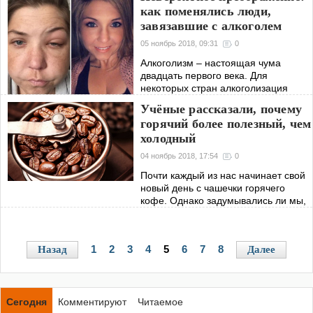
как поменялись люди,
по сокращению
завязавшие с алкоголем
05 ноябрь 2018, 09:31
0
Алкоголизм – настоящая чума
двадцать первого века. Для
некоторых стран алкоголизация
населения настоящая
Учёные рассказали, почему
национальная катастрофа. Между
горячий более полезный, чем
тем, среди алкоголиков есть и
холодный
немало людей, которые понимают
04 ноябрь 2018, 17:54
0
Почти каждый из нас начинает свой
новый день с чашечки горячего
кофе. Однако задумывались ли мы,
почему кофе принято пить именно
горячим? Оказывается, это совсем
не потому, что горячий кофе вкуснее
1
2
3
4
5
6
7
8
Назад
Далее
Сегодня
Комментируют
Читаемое