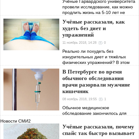
Учёные Гарвардского университета
провели исследование, как можно
продлить жизнь на 5-10 лет не
используя химические препараты.
Учёные рассказали, как
Результаты эксперимента несколько
худеть без диет и
удивили. Оказывается, для того,
упражнений
чтобы
11 ноябрь 2018, 14:28
0
Реально ли похудеть без
изнурительных диет и тяжёлых
физических упражнений? В этом
вопросе разбирались американские
В Петербурге во время
учёные из Гарварда. Результаты
обычного обследования
исследований доказали, что для
врачи разорвали мужчине
избавления от лишнего
кишечник
08 ноябрь 2018, 19:55
1
Обычное медицинское
обследование закончилось для
жителя Санкт-Петербурга
Новости СМИ2
разорванным кишечником и
Учёные рассказали, почему
перспективой длительной
спайс так быстро вызывает
реабилитации. Таким печальным