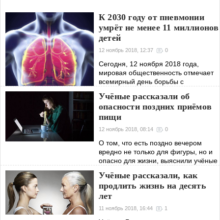
К 2030 году от пневмонии
умрёт не менее 11 миллионов
детей
12 ноябрь 2018, 12:37
0
Сегодня, 12 ноября 2018 года,
мировая общественность отмечает
всемирный день борьбы с
пневмонией. Несмотря на
Учёные рассказали об
прогрессивные медицинские
опасности поздних приёмов
технологии, данное заболевание
пищи
предоставляет серьёзную
12 ноябрь 2018, 08:14
0
О том, что есть поздно вечером
вредно не только для фигуры, но и
опасно для жизни, выяснили учёные
Американской кардиологической
Учёные рассказали, как
ассоциации . Регулярный приём
продлить жизнь на десять
пищи после 18 часов и поздние
лет
ужины
11 ноябрь 2018, 16:44
1