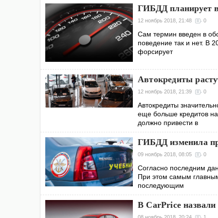
ГИБДД планирует в
12 ноябрь 2018, 21:48
0
Сам термин введен в об
поведение так и нет. В 
форсирует
Автокредиты расту
12 ноябрь 2018, 21:39
0
Автокредиты значительно
еще больше кредитов на
должно привести в
ГИБДД изменила пр
09 ноябрь 2018, 08:05
0
Согласно последним дан
При этом самым главным
последующим
В CarPrice назвал
08 ноябрь 2018, 20:24
1