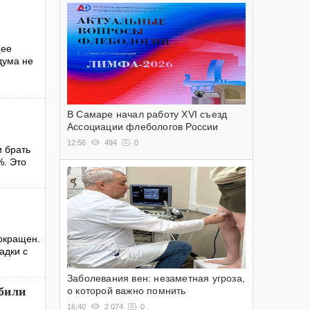
щее
дума не
В Самаре начал работу XVI съезд
Ассоциации флебологов России
12:56
494
0
и брать
%. Это
окращен.
адки с
Заболевания вен: незаметная угроза,
били
о которой важно помнить
16:40
2 074
0