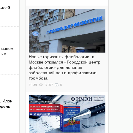
билей.
ензином
мым
Новые горизонты флебологии: в
Москве открылся «Городской центр
флебологии» для лечения
заболеваний вен и профилактики
тромбоза
19:39
3 207
0
. Илон
одель