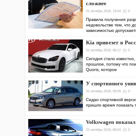
сложнее
31 октябрь 2018, 19:04
0
Правила получения разр
недовольстве тем, что д
зависимостью допускает
Kia привезет в Рос
31 октябрь 2018, 08:17
0
Сегодня стало известно
прошлое, потому что пок
Quoris, которое
У спортивного унив
31 октябрь 2018, 08:09
0
Седан спортивной версии
пришло время показать 
Volkswagen показал
31 октябрь 2018, 08:04
0