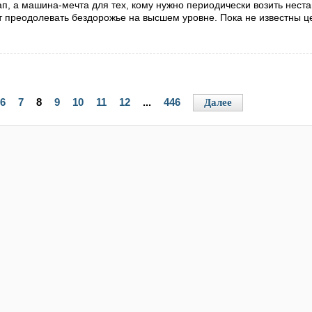
ап, а машина-мечта для тех, кому нужно периодически возить нест
ет преодолевать бездорожье на высшем уровне. Пока не известны ц
6
7
8
9
10
11
12
...
446
Далее