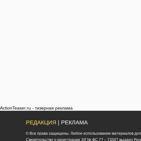
ActionTeaser.ru - тизерная реклама
РЕДАКЦИЯ
| РЕКЛАМА
© Все права защищены. Любое использование материалов допус
Cвидетельство о регистрации ЭЛ № ФС 77 – 73507 выдано Роско