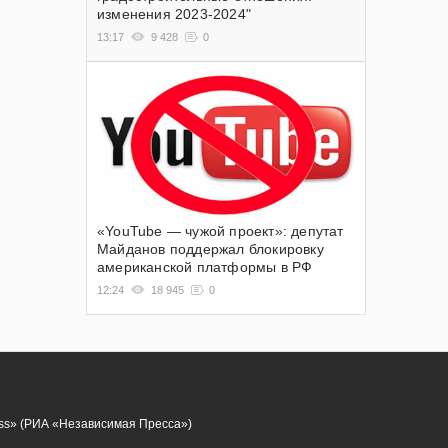
изменения 2023-2024"
13:17
9 428
0
«YouTube — чужой проект»: депутат
Майданов поддержал блокировку
американской платформы в РФ
12:24
18 945
0
ess» (РИА «Независимая Пресса»)