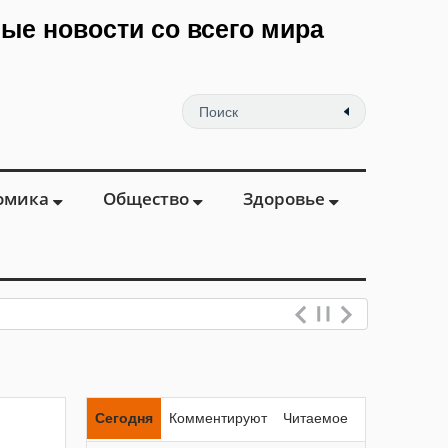
мые новости со всего мира
омика
Общество
Здоровье
Сегодня
Комментируют
Читаемое