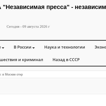
ИА "Независимая пресса" - независи
Сегодня - 09 августа 2026 г
е
В России
Наука и технологии
Экон
шествия и криминал
Назад в СССР
и: в Москве открылся «Городской центр флебол