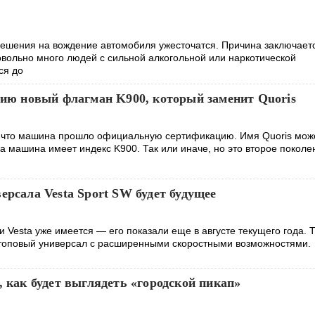
ешения на вождение автомобиля ужесточатся. Причина заключаетс
овольно много людей с сильной алкогольной или наркотической
ся до
сию новый флагман K900, который заменит Quoris
, что машина прошло официальную сертификацию. Имя Quoris може
а машина имеет индекс K900. Так или иначе, но это второе поколе
ерсала Vesta Sport SW будет будущее
 Vesta уже имеется — его показали еще в августе текущего года. 
топовый универсал с расширенными скоростными возможностями.
, как будет выглядеть «городской пикап»