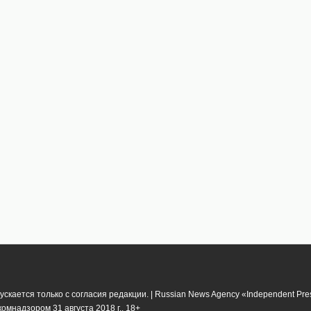
кается только с согласия редакции. | Russian News Agency «Independent Pr
мнадзором 31 августа 2018 г.. 18+