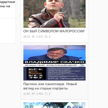
андартные
ены на
ОН БЫЛ СИМВОЛОМ МАЛОРОССИИ
00:03
2 572
0
Пантеон или паноптикум. Новый
взгляд на старые портреты
12:56
2 450
0