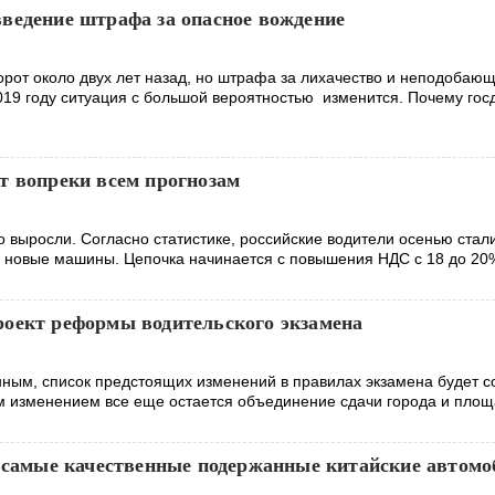
ведение штрафа за опасное вождение
орот около двух лет назад, но штрафа за лихачество и неподобаю
2019 году ситуация с большой вероятностью изменится. Почему гос
т вопреки всем прогнозам
 выросли. Согласно статистике, российские водители осенью стал
 новые машины. Цепочка начинается с повышения НДС с 18 до 20
оект реформы водительского экзамена
ным, список предстоящих изменений в правилах экзамена будет с
 изменением все еще остается объединение сдачи города и площ
и самые качественные подержанные китайские автомо