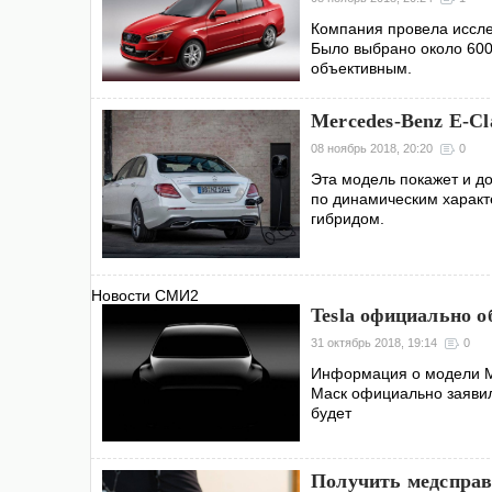
Компания провела иссле
Было выбрано около 600
объективным.
Mercedes-Benz E-Cl
08 ноябрь 2018, 20:20
0
Эта модель покажет и до
по динамическим характ
гибридом.
Новости СМИ2
Tesla официально о
31 октябрь 2018, 19:14
0
Информация о модели Mo
Маск официально заявил,
будет
Получить медсправк