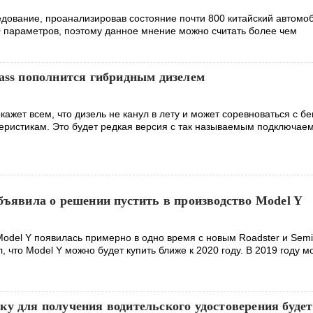
дование, проанализировав состояние почти 800 китайский автомо
 параметров, поэтому данное мнение можно считать более чем
ass пополнится гибридным дизелем
кажет всем, что дизель не канул в лету и может соревноваться с б
еристикам. Это будет редкая версия с так называемым подключае
бъявила о решении пустить в производство Model Y
del Y появилась примерно в одно время с новым Roadster и Semi
 что Model Y можно будет купить ближе к 2020 году. В 2019 году м
у для получения водительского удостоверения будет