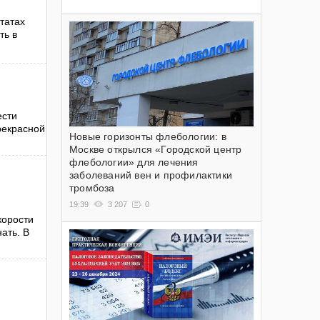
татах
ть в
ести
рекрасной
Новые горизонты флебологии: в
Москве открылся «Городской центр
флебологии» для лечения
заболеваний вен и профилактики
тромбоза
19:39
3 207
0
корости
ать. В