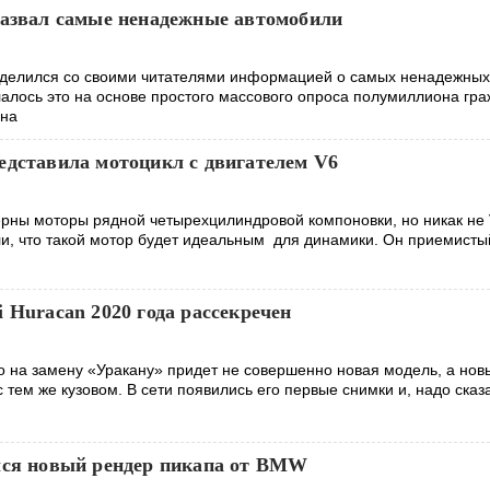
назвал самые ненадежные автомобили
оделился со своими читателями информацией о самых ненадежных
алось это на основе простого массового опроса полумиллиона гра
 на
едставила мотоцикл с двигателем V6
ерны моторы рядной четырехцилиндровой компоновки, но никак не 
ли, что такой мотор будет идеальным для динамики. Он приемисты
 Huracan 2020 года рассекречен
о на замену «Уракану» придет не совершенно новая модель, а нов
тем же кузовом. В сети появились его первые снимки и, надо сказ
лся новый рендер пикапа от BMW