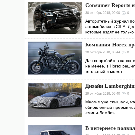
Consumer Reports 
30 октябрь 2018, 09:00
0
Авторитетный журнал п
автомобилях в США. Дел
которые ездят не только
Компания Horex пр
30 октябрь 2018, 08:44
0
Для спортбайков характ
не менее, в Horex реши
тяговитый и может
Дизайн Lamborghini
29 октябрь 2018, 08:40
0
Многие уже слышали, чт
обновленный преемник с 
«мини-Ламбо»
В интернете появи