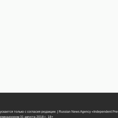
кается только с согласия редакции. | Russian News Agency «Independent Pr
мнадзором 31 августа 2018 г.. 18+