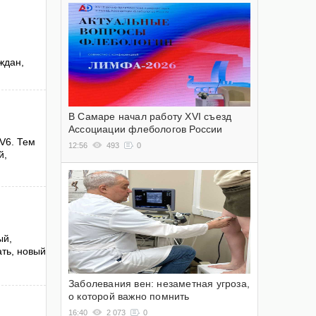
ждан,
В Самаре начал работу XVI съезд
Ассоциации флебологов России
V6. Тем
12:56
493
0
й,
ый,
ать, новый
Заболевания вен: незаметная угроза,
о которой важно помнить
16:40
2 073
0