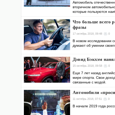
Автомобиль отечественн
вторичном автомобильно
которые пользуются наи
Что больше всего р
фразы
17 октябрь 2018, 09:48
0
В новом исследовании с
думают об умении своег
Дэвид Бэкхэм наня
15 октябрь 2018, 09:58
0
Еще 7 лет назад англий
мире спорта. Свои дохо
связанные с модой.
Автомобили «просиг
11 октябрь 2018, 07:51
0
В начале 2019 года рос