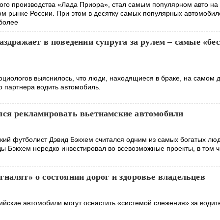
ого производства «Лада Приора», стал самым популярном авто на
м рынке России. При этом в десятку самых популярных автомобил
более
аздражает в поведении супруга за рулем – самые «бе
оциологов выяснилось, что люди, находящиеся в браке, на самом 
о партнера водить автомобиль.
лся рекламировать вьетнамские автомобили
ский футболист Дэвид Бэкхем считался одним из самых богатых лю
ды Бэкхем нередко инвестировал во всевозможные проекты, в том ч
налят» о состоянии дорог и здоровье владельцев
сийские автомобили могут оснастить «системой слежения» за води