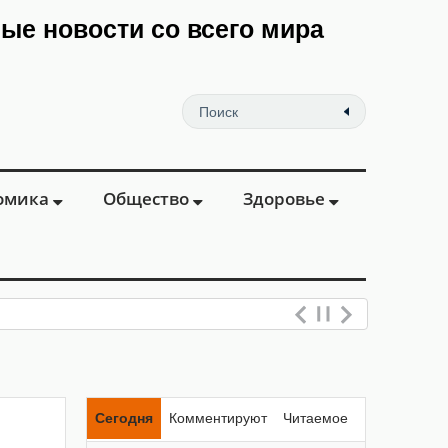
мые новости со всего мира
омика
Общество
Здоровье
Сегодня
Комментируют
Читаемое