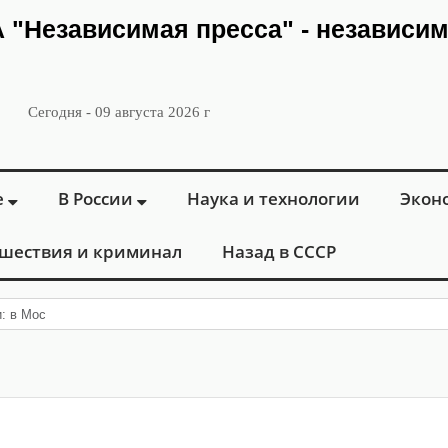
ИА "Независимая пресса" - независи
Сегодня - 09 августа 2026 г
е
В России
Наука и технологии
Экон
шествия и криминал
Назад в СССР
: в Москве открылся «Городской цент