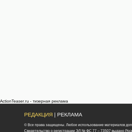
ActionTeaser.ru - тизерная реклама
РЕДАКЦИЯ
| РЕКЛАМА
© Все права защищены. Любое использование материалов допус
Cвидетельство о регистрации ЭЛ № ФС 77 – 73507 выдано Роско