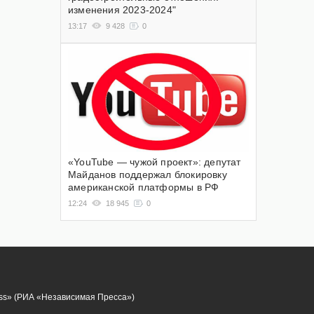
изменения 2023-2024"
13:17
9 428
0
«YouTube — чужой проект»: депутат
Майданов поддержал блокировку
американской платформы в РФ
12:24
18 945
0
ess» (РИА «Независимая Пресса»)