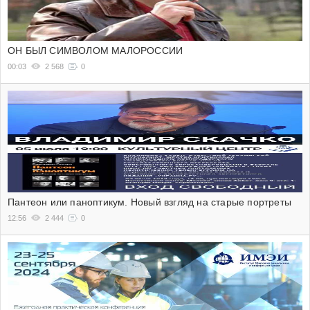
ОН БЫЛ СИМВОЛОМ МАЛОРОССИИ
00:03
2 568
0
Пантеон или паноптикум. Новый взгляд на старые портреты
12:56
2 444
0