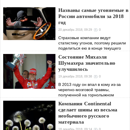
Названы самые угоняемые в
России автомобили за 2018
год
20 декабрь 2018, 09:29
0
Страховые компании ведут
статистику угонов, поэтому решили
поделиться ею в конце текущего
года. Угонщиков не останавливает
Состояние Михаэля
практически ничто. Машины как
Шумахера значительно
воровали, так и воруют, несмотря на
улучшилось
вездесущие
19 декабрь 2018, 09:38
0
В 2013 году он впал в кому из-за
черепно-мозговой травмы,
полученной на горнолыжном
курорте. С самого начала было
Компания Continental
ясно, что величайшему гонщику
сделает шины из весьма
предстоит серьезная борьба. Он
необычного русского
пробыл в искусственной
материала
18 декабрь 2018, 09:14
0