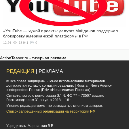
«YouTube — чужой проект»: депутат Майданов поддержал
блокировку американской платформы в РФ
12:24
18 941
0
ActionTeaser.ru - тизерная реклама
РЕДАКЦИЯ
| РЕКЛАМА
© Все права защищены. Любое использование материалов
допускается только с согласия редакции. | Russian News Agency
«Independent Press» (РИА «Независимая Пресса»)
Cвидетельство о регистрации ЭЛ № ФС 77 – 73507 выдано
Роскомнадзором 31 августа 2018 г.. 18+
Мнение редакции может не совпадать с мнением авторов.
Список запрещенных организаций на территории РФ
Учредитель: Маршалкин В.В.