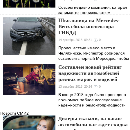
Совсем недавно компания, которая
занимается производством
высококачественных шин, заявила о
Школьница на Mercedes-
том, что нашла революционный
Benz сбила инспектора
способ производства.
ГИБДД
14 декабрь 2018, 09:31
0
Происшествие имело место в
Челябинске. Инспектор собирался
остановить черный Мерседес, чтобы
проверить документы у водителя, но
Составлен новый рейтинг
водитель в лице 15-летней девушки
надежности автомобилей
даже не собирался
разных марок и моделей
останавливаться.
13 декабрь 2018, 20:24
0
В конце 2018 года было проведено
полномасштабное исследование
надежности и ремонтопригодности
автомобилей всех марок. Всего в
Новости СМИ2
исследовании было изучено
Дилеры сказали, на какие
состояние и истории ремонтов
автомобили нас ждет скидка
более 5 с