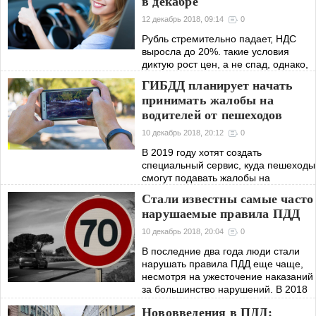
в декабре
12 декабрь 2018, 09:14
0
Рубль стремительно падает, НДС
выросла до 20%. такие условия
диктую рост цен, а не спад, однако,
автолюбители все еще надеются на
ГИБДД планирует начать
снижение цен в конце текущего года.
принимать жалобы на
водителей от пешеходов
10 декабрь 2018, 20:12
0
В 2019 году хотят создать
специальный сервис, куда пешеходы
смогут подавать жалобы на
водителей, которые нарушают
Стали известны самые часто
правила ПДД. Речь идет о
нарушаемые правила ПДД
специальном приложении, которое
будет общедоступным.
10 декабрь 2018, 20:04
0
В последние два года люди стали
нарушать правила ПДД еще чаще,
несмотря на ужесточение наказаний
за большинство нарушений. В 2018
году количество нарушений,
Нововведения в ПДД:
зафиксированных камерами,