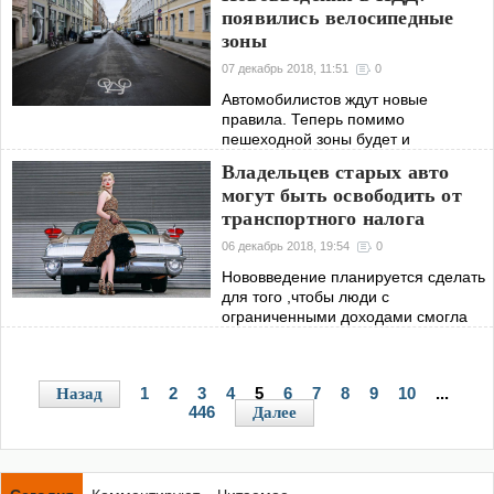
появились велосипедные
увеличилось на
зоны
07 декабрь 2018, 11:51
0
Автомобилистов ждут новые
правила. Теперь помимо
пешеходной зоны будет и
велосипедная.
Владельцев старых авто
могут быть освободить от
транспортного налога
06 декабрь 2018, 19:54
0
Нововведение планируется сделать
для того ,чтобы люди с
ограниченными доходами смогла
ездить без угрозы остаться с нулем в
кошельке. Конечно, узнавать
уровень заработка никто не будет, но
1
2
3
4
5
6
7
8
9
10
...
Назад
если
446
Далее