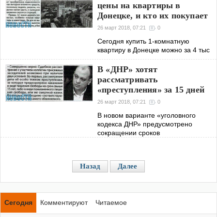
цены на квартиры в
внутренне
Донецке, и кто их покупает
26 март 2018, 07:21
0
Сегодня купить 1-комнатную
квартиру в Донецке можно за 4 тыс
В «ДНР» хотят
рассматривать
«преступления» за 15 дней
26 март 2018, 07:21
0
В новом варианте «уголовного
кодекса ДНР» предусмотрено
сокращении сроков
«расследования» и разрешения
«уголовного дела»
Назад
Далее
Сегодня
Комментируют
Читаемое