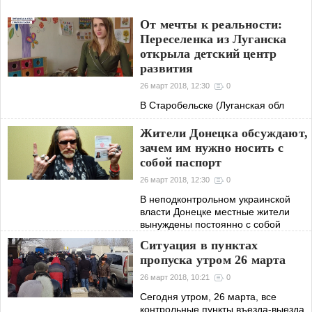
От мечты к реальности:
Переселенка из Луганска
открыла детский центр
развития
26 март 2018, 12:30
0
В Старобельске (Луганская обл
Жители Донецка обсуждают,
зачем им нужно носить с
собой паспорт
26 март 2018, 12:30
0
В неподконтрольном украинской
власти Донецке местные жители
вынуждены постоянно с собой
носить паспорт
Ситуация в пунктах
пропуска утром 26 марта
26 март 2018, 10:21
0
Сегодня утром, 26 марта, все
контрольные пункты въезда-выезда