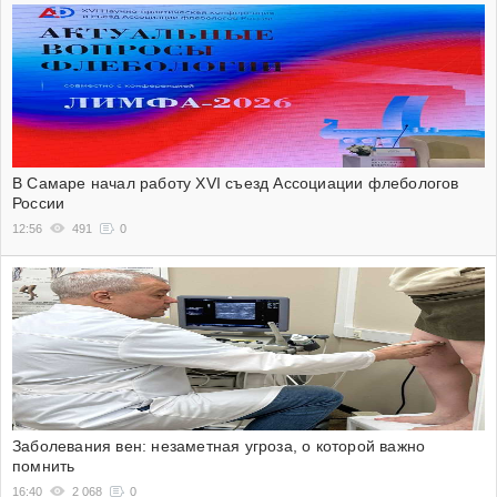
В Самаре начал работу XVI съезд Ассоциации флебологов
России
12:56
491
0
Заболевания вен: незаметная угроза, о которой важно
помнить
16:40
2 068
0