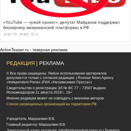
«YouTube — чужой проект»: депутат Майданов поддержал
блокировку американской платформы в РФ
12:24
18 942
0
ActionTeaser.ru - тизерная реклама
РЕДАКЦИЯ
| РЕКЛАМА
© Все права защищены. Любое использование материалов
допускается только с согласия редакции. | Russian News Agency
«Independent Press» (РИА «Независимая Пресса»)
Cвидетельство о регистрации ЭЛ № ФС 77 – 73507 выдано
Роскомнадзором 31 августа 2018 г.. 18+
Мнение редакции может не совпадать с мнением авторов.
Список запрещенных организаций на территории РФ
Учредитель: Маршалкин В.В.
Главный редактор: Маршалкин В.В.
Электронный адрес редакции:
info@independent-press.ru
| Телефон