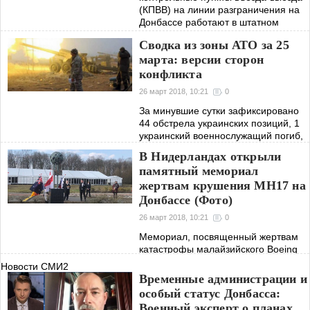
(КПВВ) на линии разграничения на
Донбассе работают в штатном
режиме
Сводка из зоны АТО за 25
марта: версии сторон
конфликта
26 март 2018, 10:21
0
За минувшие сутки зафиксировано
44 обстрела украинских позиций, 1
украинский военнослужащий погиб,
1 – получил боевую травму
В Нидерландах открыли
памятный мемориал
жертвам крушения MH17 на
Донбассе (Фото)
26 март 2018, 10:21
0
Мемориал, посвященный жертвам
катастрофы малайзийского Boeing
МН17, был открыт в Нидерландах
Новости СМИ2
Временные администрации и
особый статус Донбасса:
Военный эксперт о планах