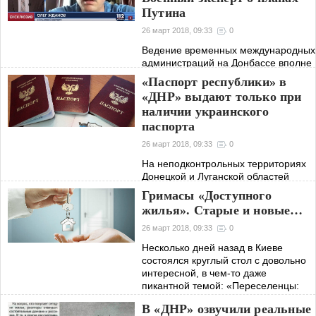
Путина
26 март 2018, 09:33
0
Ведение временных международных
администраций на Донбассе вполне
реализуемый сценарий при
«Паспорт республики» в
выполнении ряда условий
«ДНР» выдают только при
наличии украинского
паспорта
26 март 2018, 09:33
0
На неподконтрольных территориях
Донецкой и Луганской областей
людям выдают «паспорта
Гримасы «Доступного
республик»
жилья». Старые и новые…
26 март 2018, 09:33
0
Несколько дней назад в Киеве
состоялся круглый стол с довольно
интересной, в чем-то даже
пикантной темой: «Переселенцы:
полноправные граждане Украины
В «ДНР» озвучили реальные
или изгнанники? Какие проблемы