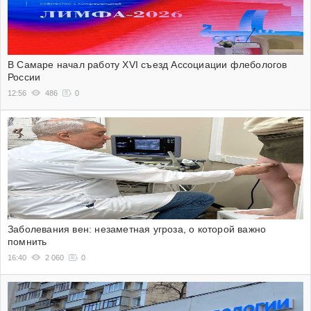
В Самаре начал работу XVI съезд Ассоциации флебологов
России
12:56
486
0
Заболевания вен: незаметная угроза, о которой важно
помнить
16:40
2 060
0