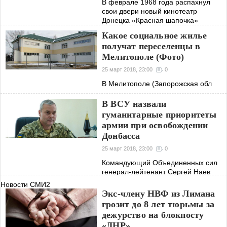
В феврале 1968 года распахнул
свои двери новый кинотеатр
Донецка «Красная шапочка»
Какое социальное жилье
получат переселенцы в
Мелитополе (Фото)
25 март 2018, 23:00
0
В Мелитополе (Запорожская обл
В ВСУ назвали
гуманитарные приоритеты
армии при освобождении
Донбасса
25 март 2018, 23:00
0
Командующий Объединенных сил
генерал-лейтенант Сергей Наев
встретился с главой офиса
Новости СМИ2
Управления ООН по координации
Экс-члену НВФ из Лимана
гуманитарной деятельности в
грозит до 8 лет тюрьмы за
Украине
дежурство на блокпосту
«ДНР»