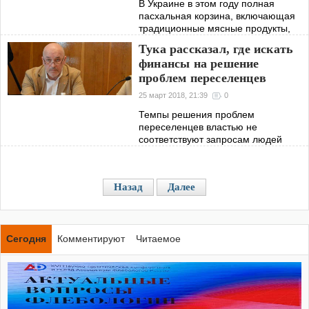
В Украине в этом году полная
пасхальная корзина, включающая
традиционные мясные продукты,
сыр, яйца, кулич, сливочное масло,
Тука рассказал, где искать
мягкий и твердый сыр, а также
финансы на решение
дополнительные продукты –
проблем переселенцев
помидоры, огурцы,
25 март 2018, 21:39
0
Темпы решения проблем
переселенцев властью не
соответствуют запросам людей
Назад
Далее
Сегодня
Комментируют
Читаемое