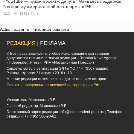
«YouTube — чужой проект»: депутат Майданов поддержал
блокировку американской платформы в РФ
12:24
18 939
0
ActionTeaser.ru - тизерная реклама
РЕДАКЦИЯ
| РЕКЛАМА
© Все права защищены. Любое использование материалов
допускается только с согласия редакции. | Russian News Agency
«Independent Press» (РИА «Независимая Пресса»)
Cвидетельство о регистрации ЭЛ № ФС 77 – 73507 выдано
Роскомнадзором 31 августа 2018 г.. 18+
Мнение редакции может не совпадать с мнением авторов.
Список запрещенных организаций на территории РФ
Учредитель: Маршалкин В.В.
Главный редактор: Маршалкин В.В.
Электронный адрес редакции:
info@independent-press.ru
| Телефон
редакции: +7 (495) 500-90-62