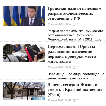
Гройсман назвал полезным
разрыв экономических
отношений с РФ
26 март 2018, 00:57
0
Разрыв программы экономического
сотрудничества с Российской
Федерацией, начатой в 2011 году,
пойдет на пользу Украине,
Переселенцам: Юристы
сбалансирует ее экспортную
разъяснили изменение
политику, сделав страну сильнее
порядка проверки места
жительства
26 март 2018, 00:57
0
Перемещенное лицо, состоящее на
учете, имеет право на все
социальные выплаты,
Донецк сегодня: Жизнь и
предусмотренные
смерть «Красной шапочки»
законодательством для граждан
(Фото)
Украины, а также на специальные
социальные выплаты,
26 март 2018, 00:57
0
установленные для