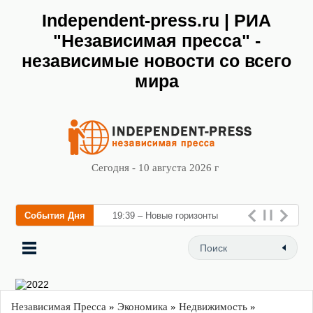
Independent-press.ru | РИА
"Независимая пресса" -
независимые новости со всего
мира
Сегодня - 10 августа 2026 г
События Дня
19:39 – Новые горизонты
флебологии: в Москве
открылся «Городской центр
флебологии» для лечения
заболеваний вен и
Независимая Пресса
»
Экономика
»
Недвижимость
»