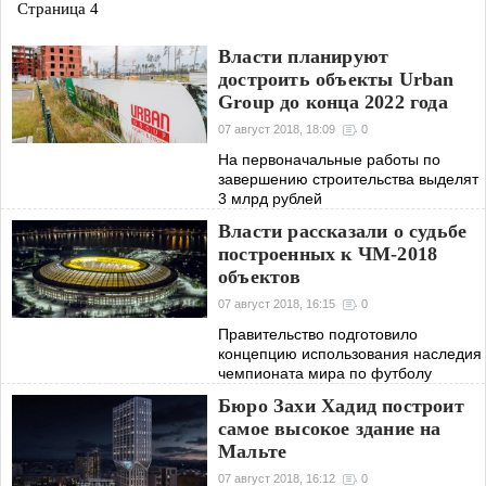
Страница 4
профилактики тромбоза
Власти планируют
достроить объекты Urban
Group до конца 2022 года
07 август 2018, 18:09
0
На первоначальные работы по
завершению строительства выделят
3 млрд рублей
Власти рассказали о судьбе
построенных к ЧМ-2018
объектов
07 август 2018, 16:15
0
Правительство подготовило
концепцию использования наследия
чемпионата мира по футболу
Бюро Захи Хадид построит
самое высокое здание на
Мальте
07 август 2018, 16:12
0