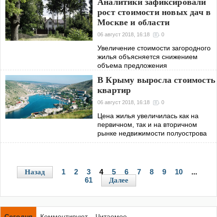
Аналитики зафиксировали
рост стоимости новых дач в
Москве и области
06 август 2018, 16:18
0
Увеличение стоимости загородного
жилья объясняется снижением
объема предложения
В Крыму выросла стоимость
квартир
06 август 2018, 16:18
0
Цена жилья увеличилась как на
первичном, так и на вторичном
рынке недвижимости полуострова
1
2
3
4
5
6
7
8
9
10
...
Назад
61
Далее
Сегодня
Комментируют
Читаемое