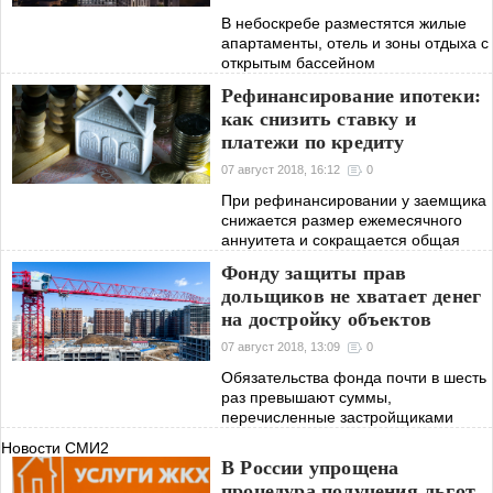
В небоскребе разместятся жилые
апартаменты, отель и зоны отдыха с
открытым бассейном
Рефинансирование ипотеки:
как снизить ставку и
платежи по кредиту
07 август 2018, 16:12
0
При рефинансировании у заемщика
снижается размер ежемесячного
аннуитета и сокращается общая
сумма переплаты по кредиту
Фонду защиты прав
дольщиков не хватает денег
на достройку объектов
07 август 2018, 13:09
0
Обязательства фонда почти в шесть
раз превышают суммы,
перечисленные застройщиками
Новости СМИ2
В России упрощена
процедура получения льгот