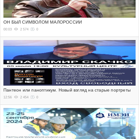
ОН БЫЛ СИМВОЛОМ МАЛОРОССИИ
00:03
2 574
0
Пантеон или паноптикум. Новый взгляд на старые портреты
12:56
2 454
0