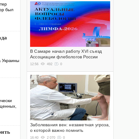
тер
фр был
ада
В Самаре начал работу XVI съезд
Ассоциации флебологов России
а Украины
12:56
492
0
ически
ощенных,
Заболевания вен: незаметная угроза,
о которой важно помнить
оить
16:40
2 070
0