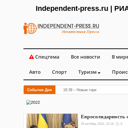
Independent-press.ru | Р
Спецтема
Все новости
В мир
Авто
Спорт
Туризм
Проис
События Дня
19:39 – Новые горизонты флебологии
Евросолидарность о
29 октябрь 2022, 22:18
0