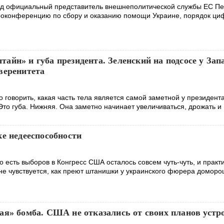
ад официальный представитель внешнеполитической службы ЕС Пе
роконференцию по сбору и оказанию помощи Украине, порядок ци
йн» и губа президента. Зеленский на подсосе у Зап
веренитета
 говорить, какая часть тела является самой заметной у президент
то губа. Нижняя. Она заметно начинает увеличиваться, дрожать и
е недееспособности
то есть выборов в Конгресс США осталось совсем чуть-чуть, и практ
не чувствуется, как преют штанишки у украинского фюрера домор
ая» бомба. США не отказались от своих планов устр