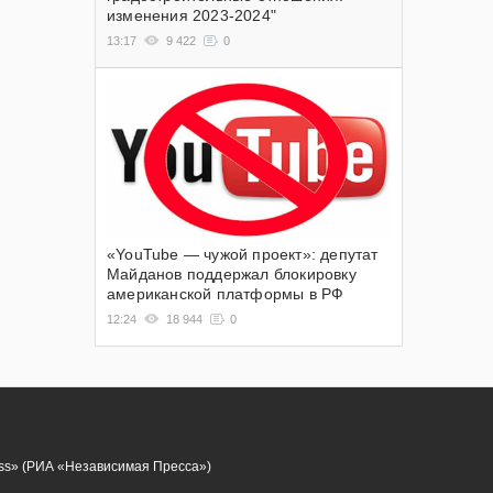
изменения 2023-2024"
13:17
9 422
0
«YouTube — чужой проект»: депутат
Майданов поддержал блокировку
американской платформы в РФ
12:24
18 944
0
ess» (РИА «Независимая Пресса»)