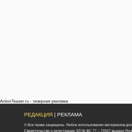
ActionTeaser.ru - тизерная реклама
РЕДАКЦИЯ
| РЕКЛАМА
© Все права защищены. Любое использование материалов допус
Cвидетельство о регистрации ЭЛ № ФС 77 – 73507 выдано Роско