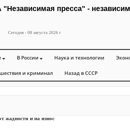
ИА "Независимая пресса" - независи
Сегодня - 08 августа 2026 г
е
В России
Наука и технологии
Экон
шествия и криминал
Назад в СССР
: в Москве
т жадности и на износ