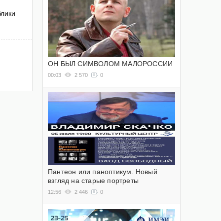
блики
ОН БЫЛ СИМВОЛОМ МАЛОРОССИИ
00:03
2 570
0
Пантеон или паноптикум. Новый
взгляд на старые портреты
12:56
2 446
0