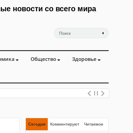
мые новости со всего мира
омика
Общество
Здоровье
Сегодня
Комментируют
Читаемое