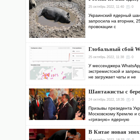
25 октябрь 2022, 11:40
0
Украинский ядерный шант
запросила на вторник, 
провокации с
Глобальный сбой W
25 октябрь 2022, 11:38
0
У мессенджера WhatsApp
экстремистской и запре
не загружает чаты и не
Шантажисты с бере
24 октябрь 2022, 18:35
0
Призывы президента Укр
Московскому Кремлю и с
«грязную» ядерную
В Китае новая эпох
24 октябрь 2022, 18:33
0