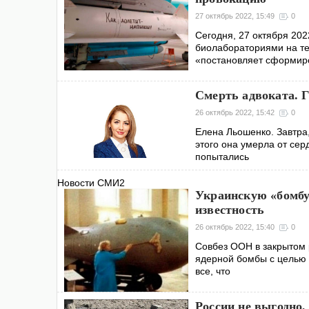
27 октябрь 2022, 15:49
0
Сегодня, 27 октября 20
биолабораториями на те
«постановляет сформир
Смерть адвоката. Г
26 октябрь 2022, 15:42
0
Елена Льошенко. Завтра,
этого она умерла от сер
попытались
Новости СМИ2
Украинскую «бомбу
известность
26 октябрь 2022, 15:40
0
Совбез ООН в закрытом 
ядерной бомбы с целью 
все, что
России не выгодно,