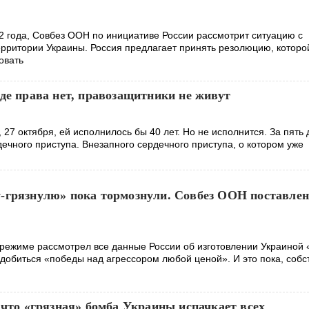
22 года, Совбез ООН по инициативе России рассмотрит ситуацию с
рритории Украины. Россия предлагает принять резолюцию, которо
овать
де права нет, правозащитники не живут
 27 октября, ей исполнилось бы 40 лет. Но не исполнится. За пять 
дечного приступа. Внезапного сердечного приступа, о котором уже
-грязнулю» пока тормознули. Совбез ООН поставлен
режиме рассмотрел все данные России об изготовлении Украиной 
добиться «победы над агрессором любой ценой». И это пока, собс
 что «грязная» бомба Украины испачкает всех