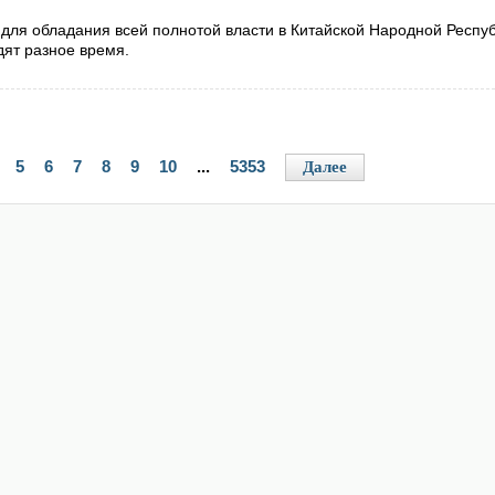
для обладания всей полнотой власти в Китайской Народной Респу
дят разное время.
5
6
7
8
9
10
...
5353
Далее