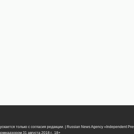
кается только с согласия редакции. | Russian News Agency «Independent Pr
мнадзором 31 августа 2018 г.. 18+