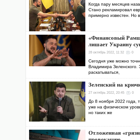
Когда пару месяцев наз
Стано рекламировал ев
примерно известен. Но в
«Финансовый Рамшта
лишает Украину су
28 октябрь 2022, 11:32
0
Сегодня уже можно точно
Владимира Зеленского. Э
раскатываться,
Зеленский на крючк
27 октябрь 2022, 20:45
0
До 8 ноября 2022 года, 
уже на физическом уров
но таких же
Отложенная «грязн
провокацию