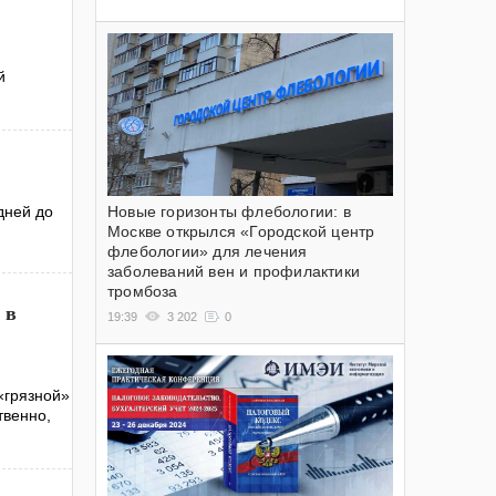
й
дней до
Новые горизонты флебологии: в
Москве открылся «Городской центр
флебологии» для лечения
заболеваний вен и профилактики
тромбоза
 в
19:39
3 202
0
«грязной»
твенно,