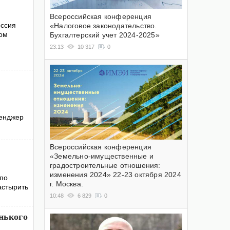
Всероссийская конференция
оссия
«Налоговое законодательство.
вом
Бухгалтерский учет 2024-2025»
23:13
10 317
0
сенджер
Всероссийская конференция
«Земельно-имущественные и
градостроительные отношения:
изменения 2024» 22-23 октября 2024
 по
г. Москва.
астырить
10:48
6 829
0
нького