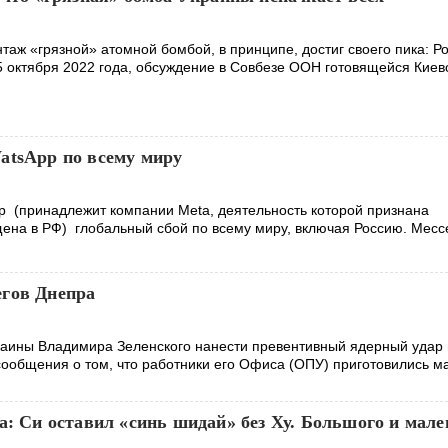
аж «грязной» атомной бомбой, в принципе, достиг своего пика: Р
25 октября 2022 года, обсуждение в Совбезе ООН готовящейся Кие
atsApp по всему миру
 (принадлежит компании Meta, деятельность которой признана
щена в РФ) глобальный сбой по всему миру, включая Россию. Мес
гов Днепра
аины Владимира Зеленского нанести превентивный ядерный удар
ообщения о том, что работники его Офиса (ОПУ) приготовились м
а: Си оставил «синь шидай» без Ху. Большого и мале