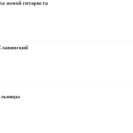
ла женой гитариста
Славинский
ольницы