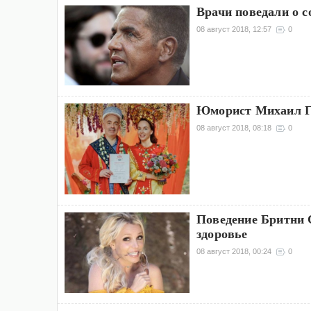
Врачи поведали о с
08 август 2018, 12:57
0
Юморист Михаил Гр
08 август 2018, 08:18
0
Поведение Бритни С
здоровье
08 август 2018, 00:24
0