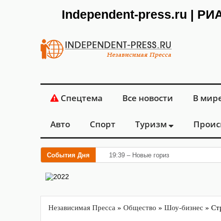
Independent-press.ru | Р
Спецтема
Все новости
В мир
Авто
Спорт
Туризм
Проис
События Дня
19:39 – Новые горизонты флебологии
Независимая Пресса
»
Общество
»
Шоу-бизнес
» Ст