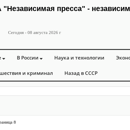
ИА "Независимая пресса" - независи
Сегодня - 08 августа 2026 г
е
В России
Наука и технологии
Экон
шествия и криминал
Назад в СССР
: в Москве о
раница 8