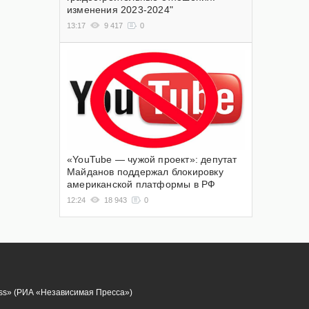
изменения 2023-2024"
13:17
9 417
0
«YouTube — чужой проект»: депутат
Майданов поддержал блокировку
американской платформы в РФ
12:24
18 943
0
ess» (РИА «Независимая Пресса»)