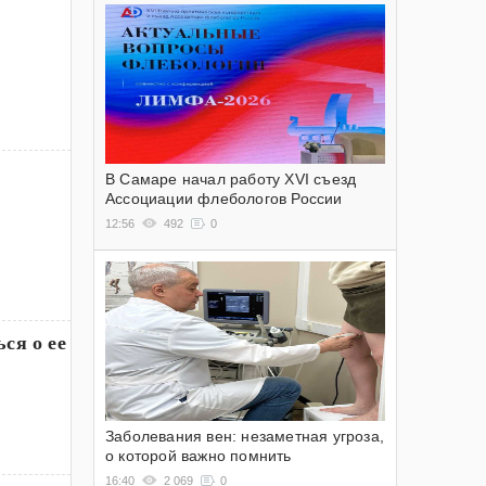
В Самаре начал работу XVI съезд
Ассоциации флебологов России
12:56
492
0
ся о ее
Заболевания вен: незаметная угроза,
о которой важно помнить
16:40
2 069
0