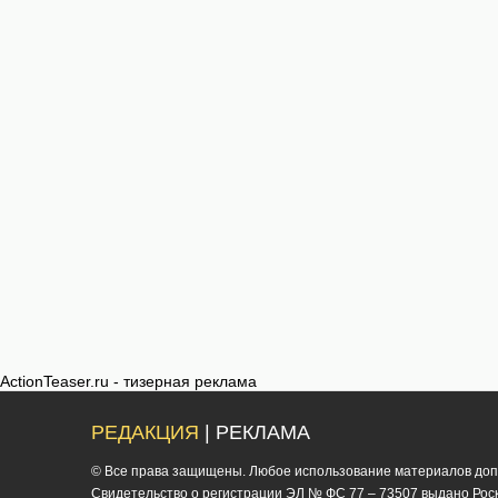
ActionTeaser.ru - тизерная реклама
РЕДАКЦИЯ
| РЕКЛАМА
© Все права защищены. Любое использование материалов допус
Cвидетельство о регистрации ЭЛ № ФС 77 – 73507 выдано Роско