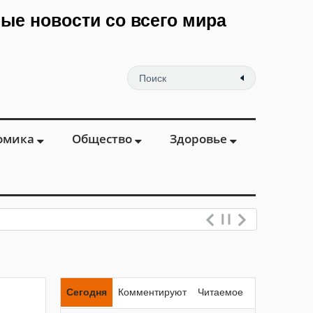
мые новости со всего мира
омика
Общество
Здоровье
Сегодня
Комментируют
Читаемое