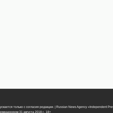
кается только с согласия редакции. | Russian News Agency «Independent Pr
мнадзором 31 августа 2018 г.. 18+