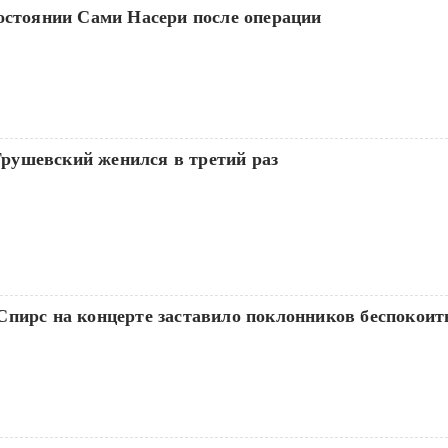
остоянии Сами Насери после операции‍
ушевский женился в третий раз
пирс на концерте заставило поклонников беспокоить