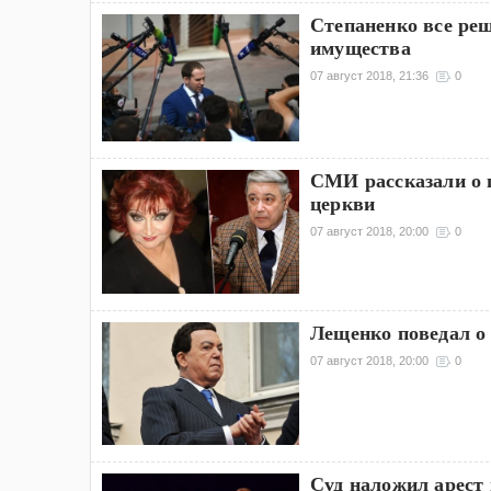
Степаненко все реш
имущества
07 август 2018, 21:36
0
СМИ рассказали о 
церкви
07 август 2018, 20:00
0
Лещенко поведал о 
07 август 2018, 20:00
0
Суд наложил арест