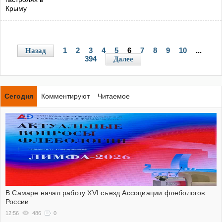
1
2
3
4
5
6
7
8
9
10
...
Назад
394
Далее
Сегодня
Комментируют
Читаемое
В Самаре начал работу XVI съезд Ассоциации флебологов
России
12:56
486
0