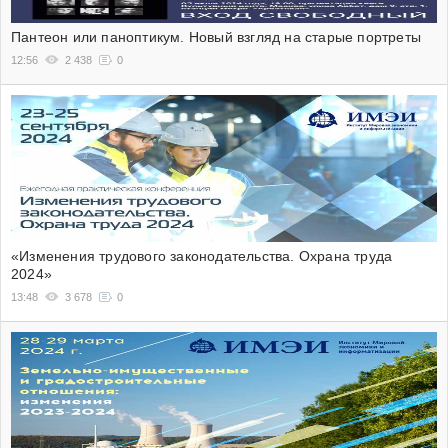
Пантеон или паноптикум. Новый взгляд на старые портреты
12:56
2 438
0
«Изменения трудового законодательства. Охрана труда
2024»
13:48
3 678
0