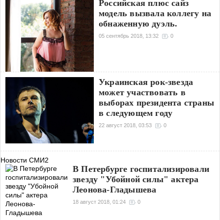
Российская плюс сайз
модель вызвала коллегу на
обнаженную дуэль.
05 сентябрь 2018, 13:32
0
Украинская рок-звезда
может участвовать в
выборах президента страны
в следующем году
22 август 2018, 03:53
0
Новости СМИ2
В Петербурге госпитализировали
звезду "Убойной силы" актера
Леонова-Гладышева
18 август 2018, 01:24
0