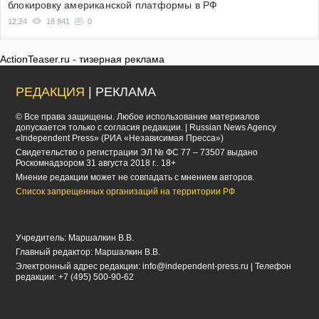
блокировку американской платформы в РФ
12:24
18 941
0
ActionTeaser.ru - тизерная реклама
РЕДАКЦИЯ
| РЕКЛАМА
© Все права защищены. Любое использование материалов
допускается только с согласия редакции. | Russian News Agency
«Independent Press» (РИА «Независимая Пресса»)
Cвидетельство о регистрации ЭЛ № ФС 77 – 73507 выдано
Роскомнадзором 31 августа 2018 г.. 18+
Мнение редакции может не совпадать с мнением авторов.
Список запрещенных организаций на территории РФ
Рейтинги,
списки, ТОПы фильмов и сериалов
Учредитель: Маршалкин В.В.
Главный редактор: Маршалкин В.В.
Электронный адрес редакции:
info@independent-press.ru
| Телефон
редакции: +7 (495) 500-90-62