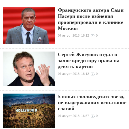
Французского актера Сами
Насери после избиения
прооперировали в клинике
Москвы
07 август 2018, 18:12
0
Сергей Жигунов отдал в
залог кредитору права на
девять картин
07 август 2018, 18:12
0
5 юных голливудских звезд,
не выдержавших испытание
славой
07 август 2018, 16:57
0