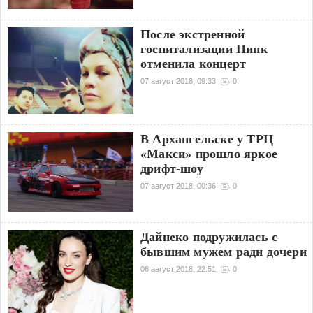
После экстренной
госпитализации Пинк
отменила концерт
07 август 2018, 09:33
0
В Архангельске у ТРЦ
«Макси» прошло яркое
дрифт-шоу
07 август 2018, 00:36
0
Дайнеко подружилась с
бывшим мужем ради дочери
06 август 2018, 22:51
0