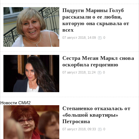
Подруги Марины Голуб
рассказали о ее любви,
которую она скрывала от
всех
07 август 2018, 14:09
0
Сестра Меган Маркл снова
оскорбила герцогиню
07 август 2018, 11:24
0
Новости СМИ2
Степаненко отказалась от
«большой квартиры»
Петросяна
07 август 2018, 09:33
0