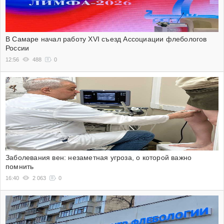
В Самаре начал работу XVI съезд Ассоциации флебологов
России
12:56
488
0
Заболевания вен: незаметная угроза, о которой важно
помнить
16:40
2 063
0