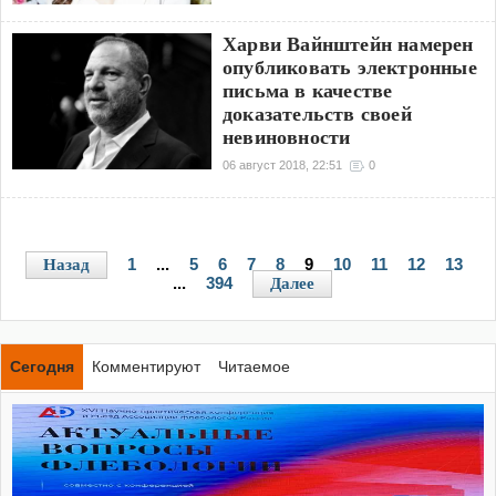
Харви Вайнштейн намерен
опубликовать электронные
письма в качестве
доказательств своей
невиновности
06 август 2018, 22:51
0
1
...
5
6
7
8
9
10
11
12
13
Назад
...
394
Далее
Сегодня
Комментируют
Читаемое