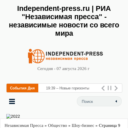
Independent-press.ru | РИА
"Независимая пресса" -
независимые новости со всего
мира
Сегодня - 07 августа 2026 г
События Дня
19:39 – Новые горизонты
флебологии: в Москве
открылс
Независимая Пресса
»
Общество
»
Шоу-бизнес
» Страница 9