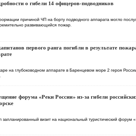
робности о гибели 14 офицеров-подводников
ормации причиной ЧП на борту подводного аппарата могло послу
тремительно развивающийся пожар.
 капитанов первого ранга погибли в результате пожар
арате
аре на глубоководном аппарате в Баренцевом море 2 героя России
.
щение форума «Реки России» из-за гибели российски
орске
 запланированный визит на национальный туристический форум «