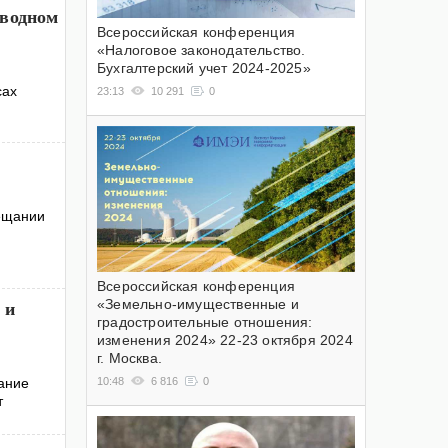
оводном
Всероссийская конференция
«Налоговое законодательство.
Бухгалтерский учет 2024-2025»
сах
23:13
10 291
0
ещании
Всероссийская конференция
«Земельно-имущественные и
 и
градостроительные отношения:
изменения 2024» 22-23 октября 2024
г. Москва.
10:48
6 816
0
ание
т