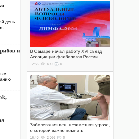
ья
ой день
ия.
рибов и
В Самаре начал работу XVI съезд
Ассоциации флебологов России
12:56
490
0
рым
ванию
ok,
ел
Заболевания вен: незаметная угроза,
о которой важно помнить
16:40
2 066
0