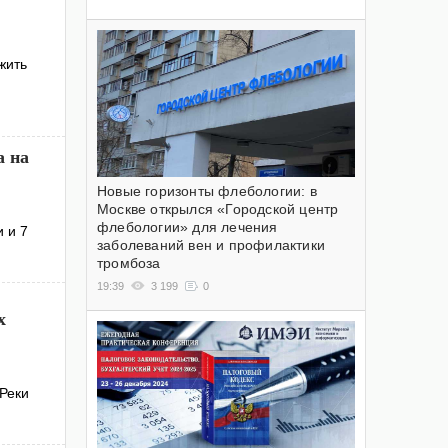
жить
а на
Новые горизонты флебологии: в
Москве открылся «Городской центр
флебологии» для лечения
 и 7
заболеваний вен и профилактики
тромбоза
19:39
3 199
0
х
Реки