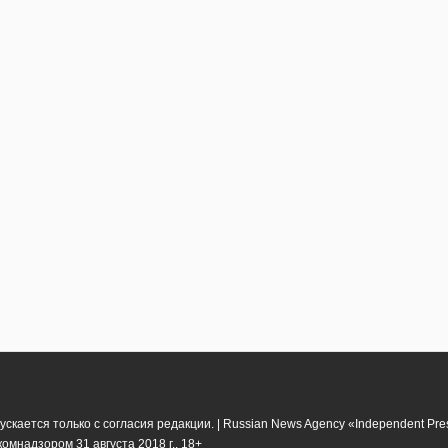
кается только с согласия редакции. | Russian News Agency «Independent Pr
мнадзором 31 августа 2018 г.. 18+