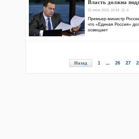
Власть должна под
01 июль 2019, 10:44
0
Премьер-министр России
что «Единая Россия» до
освещает
1
...
26
27
2
Назад