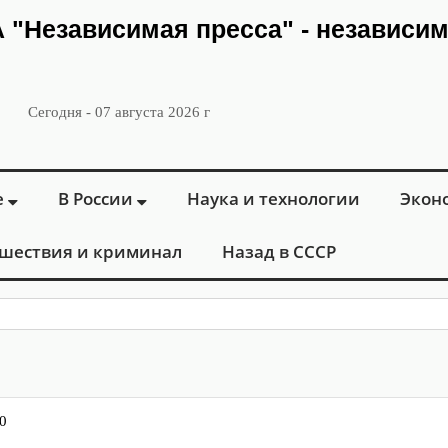
ИА "Независимая пресса" - независи
Сегодня - 07 августа 2026 г
е
В России
Наука и технологии
Экон
шествия и криминал
Назад в СССР
: в М
0