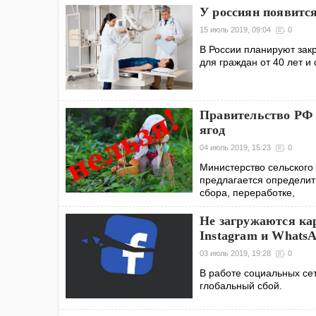
У россиян появитс
15 июль 2019, 09:04
0
В России планируют зак
для граждан от 40 лет 
Правительство РФ 
ягод
04 июль 2019, 15:23
0
Министерство сельского
предлагается определи
сбора, переработке,
Не загружаются кар
Instagram и Whats
03 июль 2019, 19:28
0
В работе социальных се
глобальный сбой.