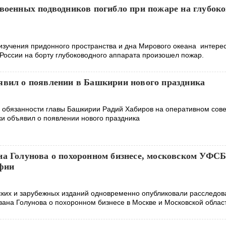
 военных подводников погибло при пожаре на глубок
изучения придонного пространства и дна Мирового океана интере
России на борту глубоководного аппарата произошел пожар.
явил о появлении в Башкирии нового праздника
обязанности главы Башкирии Радий Хабиров на оперативном сов
ки объявил о появлении нового праздника
на Голунова о похоронном бизнесе, московском УФСБ
фии
ских и зарубежных изданий одновременно опубликовали расследов
ана Голунова о похоронном бизнесе в Москве и Московской облас