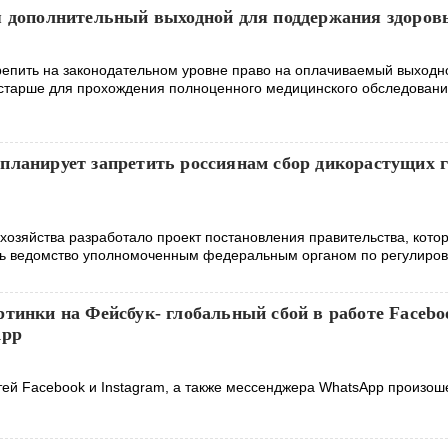
я дополнительный выходной для поддержания здоров
репить на законодательном уровне право на оплачиваемый выходн
и старше для прохождения полноценного медицинского обследован
планирует запретить россиянам сбор дикорастущих г
 хозяйства разработало проект постановления правительства, кото
ть ведомство уполномоченным федеральным органом по регулиро
тинки на Фейсбук- глобальный сбой в работе Facebo
App
тей Facebook и Instagram, а также мессенджера WhatsApp произош