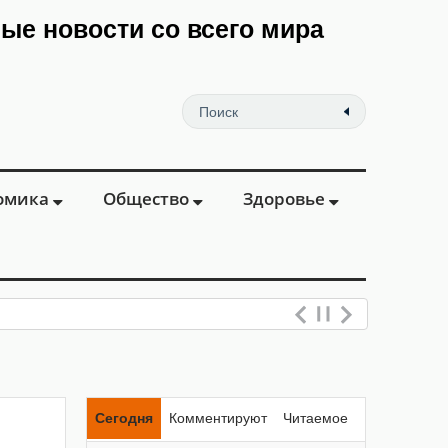
мые новости со всего мира
омика
Общество
Здоровье
Сегодня
Комментируют
Читаемое