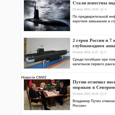
Стали известны под
03 июль 2019, 19:02
0
По предварительной инф
короткое замыкание и с
2 героя России и 7
глубоководном апп
03 июль 2019, 11:27
0
Среди погибших при пож
капитанов первого ранга
Новости СМИ2
Путин отменил посе
моряков в Севером
02 июль 2019, 20:25
0
Владимир Путин отменил
России»