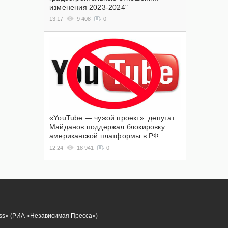
изменения 2023-2024"
13:17
9 408
0
«YouTube — чужой проект»: депутат
Майданов поддержал блокировку
американской платформы в РФ
12:24
18 941
0
ess» (РИА «Независимая Пресса»)