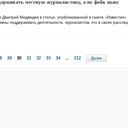
держивать честную журналистику, а не фейк ньюс
 Дмитрий Медведев в статье, опубликованной в газете «Известия» 
лжны поддерживать деятельность журналистов, кто в своих рассле
8
29
30
31
32
33
34
...
212
Далее