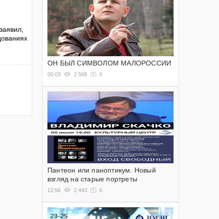
заявил,
дованиях
ОН БЫЛ СИМВОЛОМ МАЛОРОССИИ
00:03
2 568
0
Пантеон или паноптикум. Новый
взгляд на старые портреты
12:56
2 443
0