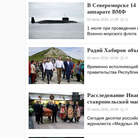
В Североморске 14
аппарате ВМФ
02 июль 2019, 17:38
0
1 июля при проведении 
Военно-морского флота 
Радий Хабиров объ
02 июль 2019, 10:58
0
Временно исполняющий 
правительства Республи
Расследование Ива
ставропольской ма
01 июль 2019, 20:08
0
Сегодня десятки россий
журналиста «Медузы» Ив