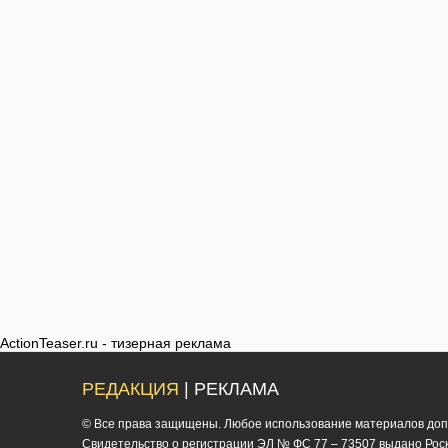
ActionTeaser.ru - тизерная реклама
РЕДАКЦИЯ
| РЕКЛАМА
© Все права защищены. Любое использование материалов допус
Cвидетельство о регистрации ЭЛ № ФС 77 – 73507 выдано Роско