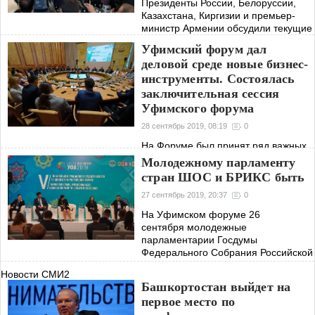
Президенты России, Белоруссии,
Казахстана, Киргизии и премьер-
министр Армении обсудили текущие
вопросы деятельности ЕАЭС,
Уфимский форум дал
перспективные направления
деловой среде новые бизнес-
развития интеграционных
инструменты. Состоялась
процессов, а также наметили
заключительная сессия
Уфимского форума
28 сентябрь 2019, 08:19
0
На Форуме был принят ряд важных
решений. Во-первых, решено
Молодежному парламенту
создать в Уфе постоянно
стран ШОС и БРИКС быть
действующую дирекцию Форума, в
задачи которой будет входить
27 сентябрь 2019, 20:37
0
системная работа по подготовке
На Уфимском форуме 26
Форума и проработке
сентября молодежные
парламентарии Госдумы
Федерального Собрания Российской
Федерации и их коллеги приняли
Новости СМИ2
участие в секции «Участие
Башкортостан выйдет на
молодежи в управлении делами
первое место по
государства как