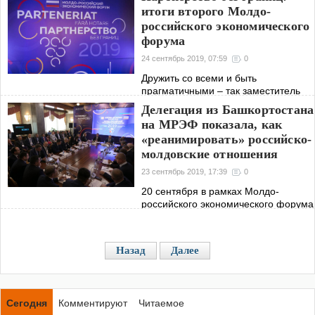
юбилейный пятый Форум малого и
итоги второго Молдо-
среднего бизнеса регионов стран-
российского экономического
участниц ШОС и БРИКС.
форума
24 сентябрь 2019, 07:59
0
Дружить со всеми и быть
прагматичными – так заместитель
Председателя Правительства
Делегация из Башкортостана
Российской Федерации Дмитрий
на МРЭФ показала, как
Козак сформулировал главный урок,
«реанимировать» российско-
который преподала миру Молдова.
молдовские отношения
23 сентябрь 2019, 17:39
0
20 сентября в рамках Молдо-
российского экономического форума
прошла специальная секция,
посвященная отношениям
Республики Башкортостан и
Назад
Далее
Молдовы.
Сегодня
Комментируют
Читаемое