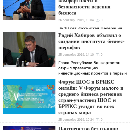
комфортности и
безопасности ведения
бизнеса
26 сентябрь 2019, 19:04
0
За 10 лет Российская Федерация
радикально изменила свое
Радий Хабиров объявил о
законодательство, и ситуация для
создании института бизнес-
бизнеса стала более благоприятной
шерифов
25 сентябрь 2019, 14:10
0
Глава Республики Башкортостан
открыл презентацию
инвестиционных проектов в первый
день работы юбилейного Форума
Форум ШОС и БРИКС
малого и среднего бизнеса регионов
онлайн: V Форум малого и
стран-участниц ШОС и БРИКС
среднего бизнеса регионов
стран-участниц ШОС и
БРИКС увидят во всех
странах мира
25 сентябрь 2019, 10:24
0
В Уфе 25 сентября стартовал
Партнерство без границ: