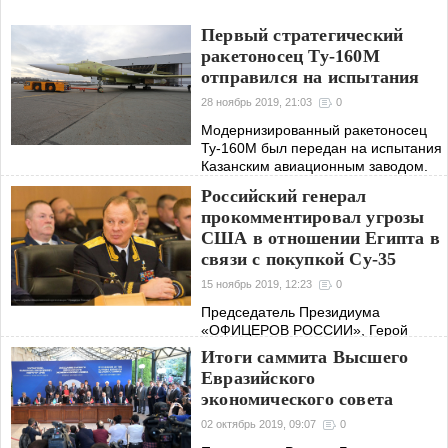
Первый стратегический
ракетоносец Ту-160М
отправился на испытания
28 ноябрь 2019, 21:03
0
Модернизированный ракетоносец
Ту-160М был передан на испытания
Казанским авиационным заводом.
Тестировать ракетоносец будут на
Российский генерал
земле и в воздухе.
прокомментировал угрозы
США в отношении Египта в
связи с покупкой Су-35
15 ноябрь 2019, 12:23
0
Председатель Президиума
«ОФИЦЕРОВ РОССИИ», Герой
России, генерал-майор Сергей
Итоги саммита Высшего
Липовой прокомментировал угрозы
Евразийского
США в отношении Египта из-за
экономического совета
покупки Су-35.
02 октябрь 2019, 09:07
0