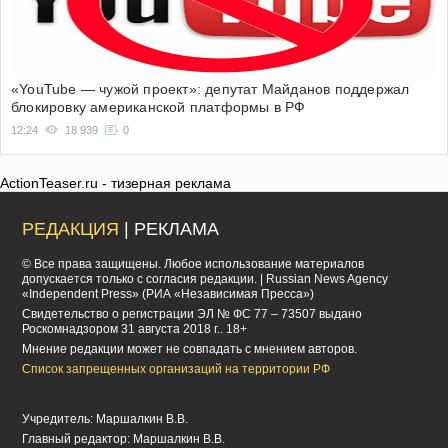
«YouTube — чужой проект»: депутат Майданов поддержал
блокировку американской платформы в РФ
12:24
18 939
0
ActionTeaser.ru - тизерная реклама
РЕДАКЦИЯ
| РЕКЛАМА
© Все права защищены. Любое использование материалов
допускается только с согласия редакции. | Russian News Agency
«Independent Press» (РИА «Независимая Пресса»)
Cвидетельство о регистрации ЭЛ № ФС 77 – 73507 выдано
Роскомнадзором 31 августа 2018 г.. 18+
Мнение редакции может не совпадать с мнением авторов.
Список запрещенных организаций на территории РФ
Учредитель: Маршалкин В.В.
Главный редактор: Маршалкин В.В.