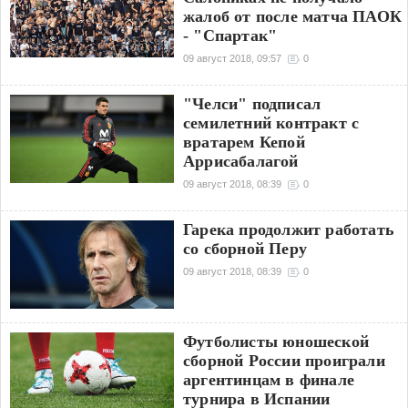
жалоб от после матча ПАОК
- "Спартак"
09 август 2018, 09:57
0
"Челси" подписал
семилетний контракт с
вратарем Кепой
Аррисабалагой
09 август 2018, 08:39
0
Гарека продолжит работать
со сборной Перу
09 август 2018, 08:39
0
Футболисты юношеской
сборной России проиграли
аргентинцам в финале
турнира в Испании