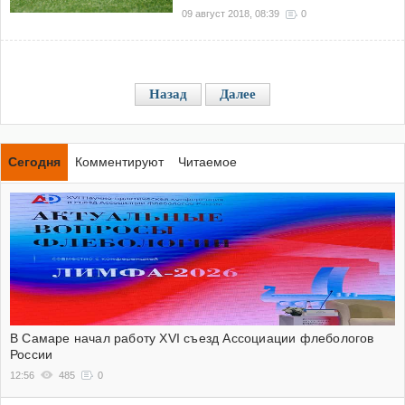
09 август 2018, 08:39
0
Назад
Далее
Сегодня
Комментируют
Читаемое
В Самаре начал работу XVI съезд Ассоциации флебологов
России
12:56
485
0