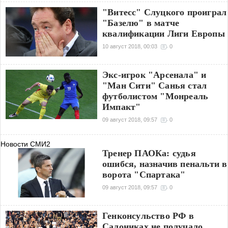
"Витесс" Слуцкого проиграл
"Базелю" в матче
квалификации Лиги Европы
10 август 2018, 00:03
0
Экс-игрок "Арсенала" и
"Ман Сити" Санья стал
футболистом "Монреаль
Импакт"
09 август 2018, 09:57
0
Новости СМИ2
Тренер ПАОКа: судья
ошибся, назначив пенальти в
ворота "Спартака"
09 август 2018, 09:57
0
Генконсульство РФ в
Салониках не получало