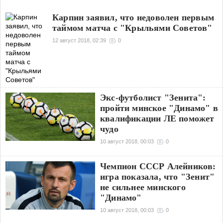
Карпин заявил, что недоволен первым
таймом матча с "Крыльями Советов"
12 август 2018, 02:39
0
Экс-футболист "Зенита":
пройти минское "Динамо" в
квалификации ЛЕ поможет
чудо
10 август 2018, 00:03
0
Чемпион СССР Алейников:
игра показала, что "Зенит"
не сильнее минского
"Динамо"
10 август 2018, 00:03
0