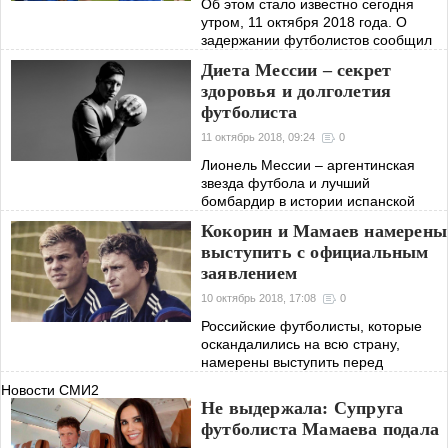
Об этом стало известно сегодня
утром, 11 октября 2018 года. О
задержании футболистов сообщил
пресс-секретарь столичного главка
Диета Мессии – секрет
МВД Юрий Титов. Пока,
здоровья и долголетия
арестованные футболисты
футболиста
задержаны на 48 часов,
11 октябрь 2018, 09:24
0
Лионель Мессии – аргентинская
звезда футбола и лучший
бомбардир в истории испанской
«Барселоны» и сборной Аргентины.
Кокорин и Мамаев намерены
Его карьера в футболе считается
выступить с официальным
одной из самых длительных. Как
заявлением
объяснил сам Месси,
10 октябрь 2018, 17:08
0
Российские футболисты, которые
оскандалились на всю страну,
намерены выступить перед
общественностью со специальным
Новости СМИ2
заявлением. Об этом заявил
Не выдержала: Супруга
представитель Кокорина и Мамаева.
футболиста Мамаева подала