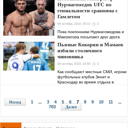
Краснодар Александр Кокорин
Нурмагомедов UFC по
Кокорин и Павел Мамаев избивают
гениальности сравнима с
чиновника Минпромторга Дениса
Гамлетом
Пака.
09 октябрь 2018, 09:14
0
Пока поклонники Нурмагомедова и
Макгрегора посыпают друг друга
бранью в соцсетях, заступаясь за
Пьяные Кокорин и Мамаев
своих спортивных кумиров,
избили столичного
организаторы скандального боя
чиновника
подсчитывают прибыль от
проданных билетов и
08 октябрь 2018, 18:58
0
Как сообщают местные СМИ, игроки
футбольных клубов Зенит и
Краснодар во время отдыха в
московской кофейне жестоко избили
столичного чиновника. В центре
скандала оказался нападающий
1
...
3
4
5
6
7
8
9
10
11
...
Назад
футбольного клуба
703
Далее