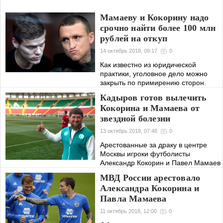
Мамаеву и Кокорину надо
срочно найти более 100 млн
рублей на откуп
14 октябрь 2018, 09:17
0
Как известно из юридической
практики, уголовное дело можно
закрыть по примирению сторон.
Кадыров готов вылечить
Кокорина и Мамаева от
звездной болезни
13 октябрь 2018, 07:48
0
Арестованные за драку в центре
Москвы игроки футболисты
Александр Кокорин и Павел Мамаев
могут перейти в качестве
МВД России арестовало
футболистов в клубе «Ахмат», город
Александра Кокорина и
Грозный, после судебного решения
Павла Мамаева
и последующего за
11 октябрь 2018, 12:00
0