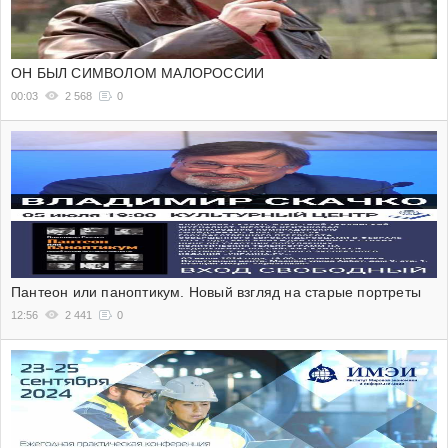
ОН БЫЛ СИМВОЛОМ МАЛОРОССИИ
00:03
2 568
0
Пантеон или паноптикум. Новый взгляд на старые портреты
12:56
2 441
0