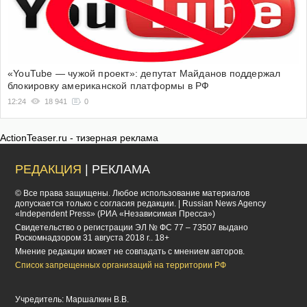
«YouTube — чужой проект»: депутат Майданов поддержал
блокировку американской платформы в РФ
12:24
18 941
0
ActionTeaser.ru - тизерная реклама
РЕДАКЦИЯ
| РЕКЛАМА
© Все права защищены. Любое использование материалов
допускается только с согласия редакции. | Russian News Agency
«Independent Press» (РИА «Независимая Пресса»)
Cвидетельство о регистрации ЭЛ № ФС 77 – 73507 выдано
Роскомнадзором 31 августа 2018 г.. 18+
Мнение редакции может не совпадать с мнением авторов.
Список запрещенных организаций на территории РФ
Учредитель: Маршалкин В.В.