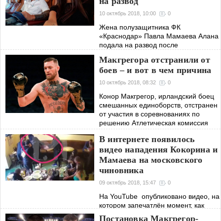
на развод
10 октябрь 2018, 10:00
0
Жена полузащитника ФК
«Краснодар» Павла Мамаева Алана
подала на развод после
скандального инцидента в одном из
Макгрегора отстранили от
московских кафе с участием её
боев – и вот в чем причина
супруга. Алана Мамаева осудила
действия своего мужа сразу
10 октябрь 2018, 08:32
0
Конор Макгрегор, ирландский боец
смешанных единоборств, отстранен
от участия в соревнованиях по
решению Атлетическая комиссия
штата Невада в ходе медицинского
В интернете появилось
освидетельствования после боя с
видео нападения Кокорина и
Мамаева на московского
чиновника
09 октябрь 2018, 15:47
0
На YouTube опубликовано видео, на
котором запечатлён момент, как
футболисты питерского Зенита и ФК
Постановка Макгрегор-