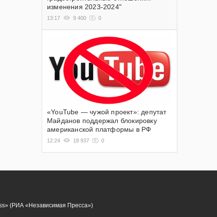
изменения 2023-2024"
13:17
9 400
0
«YouTube — чужой проект»: депутат
Майданов поддержал блокировку
американской платформы в РФ
12:24
18 937
0
ess» (РИА «Независимая Пресса»)