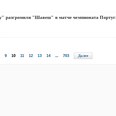
у" разгромили "Шавеш" в матче чемпионата Португ
9
10
11
12
13
14
...
703
Далее