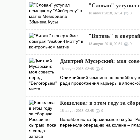
"Слован" уступил 
18 август 2018, 02:54
0
"Витязь" в оверта
18 август 2018, 02:54
0
Дмитрий Мусэрский: моя сове
18 август 2018, 02:45
0
Олимпийский чемпион по волейболу в 
ради продолжения карьеры в японской 
Кошелева: в этом году за сбор
18 август 2018, 02:45
0
Волейболистка бразильского клуба "Р
перенесла операцию на колене – плас