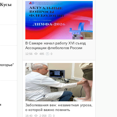
 Кусы
В Самаре начал работу XVI съезд
Ассоциации флебологов России
12:56
485
0
логорье"
м
Заболевания вен: незаметная угроза,
о которой важно помнить
16:40
2 058
0