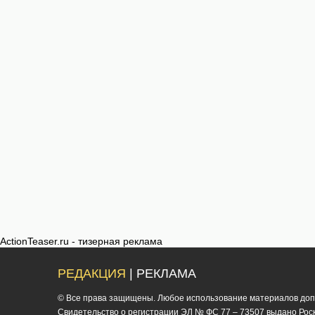
ActionTeaser.ru - тизерная реклама
РЕДАКЦИЯ
| РЕКЛАМА
© Все права защищены. Любое использование материалов допус
Cвидетельство о регистрации ЭЛ № ФС 77 – 73507 выдано Роско