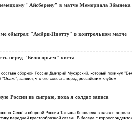
немецкому "Айсберену" в матче Мемориала Збынека
йме обыграл "Амбри-Пиотту" в контрольном матче
сть перед "Белогорьем" чиста
составе сборной России Дмитрий Мусэрский, который покинул "Бе
"Осаке", заявил, что его совесть перед российским клубом
ную России не сыграю, пока я солдат запаса
ексона-Сеск" и сборной России Татьяна Кошелева в начале апреля
тику передней крестообразной связки. В беседе с корреспонденто