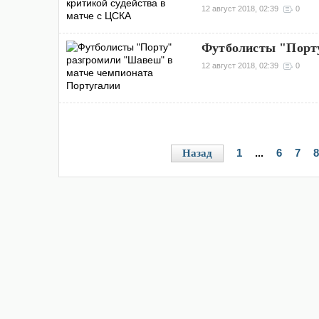
12 август 2018, 02:39
0
Футболисты "Порт
12 август 2018, 02:39
0
1
...
6
7
8
Назад