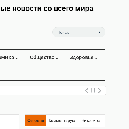
мые новости со всего мира
омика
Общество
Здоровье
Сегодня
Комментируют
Читаемое