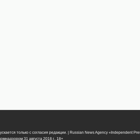
кается только с согласия редакции. | Russian News Agency «Independent Pr
мнадзором 31 августа 2018 г.. 18+