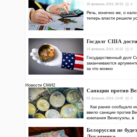
20 февраль 2019, 09:53
0
Речь, конечно же, о нал
теперь власти решили ус
Госдолг США дости
15 февраль 2019, 10:22
0
Государственный долг С
заканчиваются аргументы
за что можно
Новости СМИ2
Санкции против Ве
01 февраль 2019, 13:05
0
Как ранее сообщало ин
ввело санкции против В
компания Венесуэлы, в
Белоруссия не буде
Лукашенко