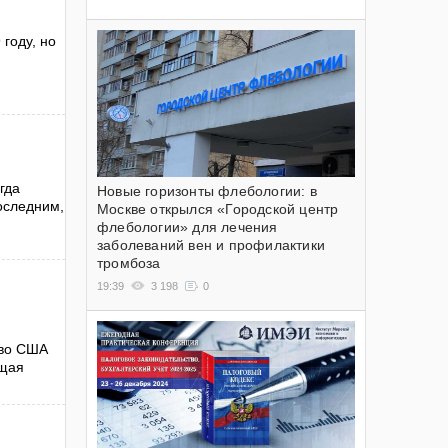
году, но
гда
Новые горизонты флебологии: в
последним,
Москве открылся «Городской центр
флебологии» для лечения
заболеваний вен и профилактики
тромбоза
19:39
3 198
0
тво США
ющая