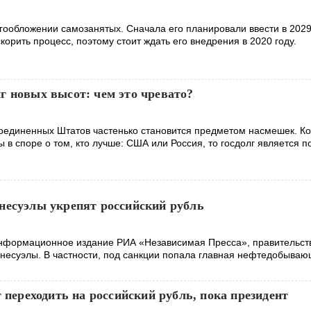
огообложении самозанятых. Сначала его планировали ввести в 2029 
корить процесс, поэтому стоит ждать его внедрения в 2020 году.
г новых высот: чем это чревато?
оединенных Штатов частенько становится предметом насмешек. Ко
 в споре о том, кто лучше: США или Россия, то госдолг является 
несуэлы укрепят российский рубль
формационное издание РИА «Независимая Пресса», правительс
енесуэлы. В частности, под санкции попала главная нефтедобыва
т переходить на российский рубль, пока президент