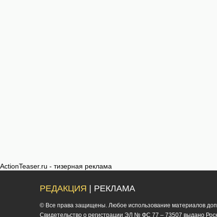
ActionTeaser.ru - тизерная реклама
РЕДАКЦИЯ
| РЕКЛАМА
© Все права защищены. Любое использование материалов допус
Cвидетельство о регистрации ЭЛ № ФС 77 – 73507 выдано Роско