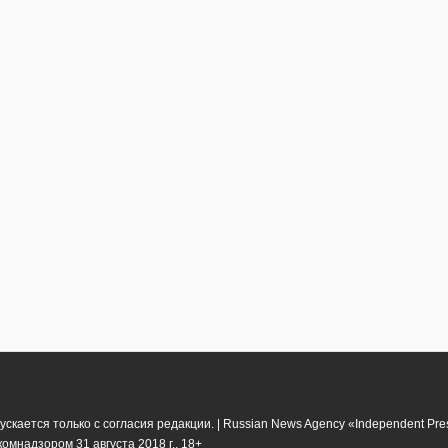
кается только с согласия редакции. | Russian News Agency «Independent Pr
мнадзором 31 августа 2018 г.. 18+