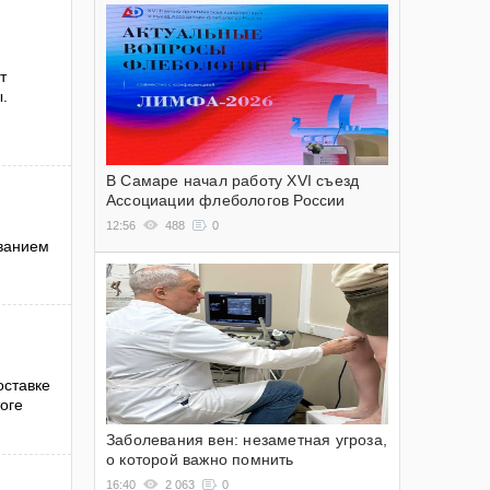
т
.
В Самаре начал работу XVI съезд
Ассоциации флебологов России
12:56
488
0
званием
оставке
оге
Заболевания вен: незаметная угроза,
о которой важно помнить
16:40
2 063
0