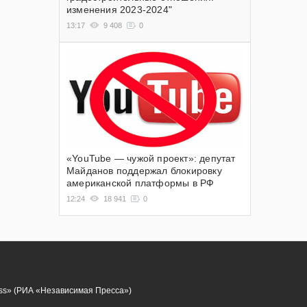
изменения 2023-2024"
13:17
9 408
0
«YouTube — чужой проект»: депутат
Майданов поддержал блокировку
американской платформы в РФ
12:24
18 941
0
ess» (РИА «Независимая Пресса»)