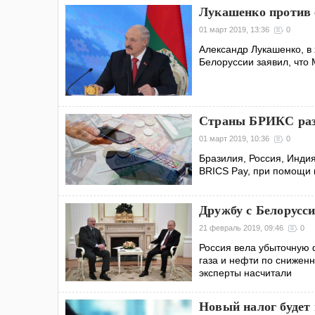
Лукашенко против е
01 март 2019, 13:36
0
Александр Лукашенко, в
Белоруссии заявил, что
Страны БРИКС раз
01 март 2019, 10:36
0
Бразилия, Россия, Инди
BRICS Pay, при помощи 
Дружбу с Белорусси
21 февраль 2019, 09:46
0
Россия вела убыточную 
газа и нефти по снижен
эксперты насчитали
Новый налог будет