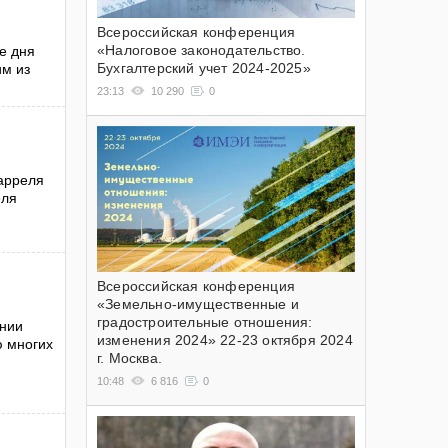
Всероссийская конференция
«Налоговое законодательство.
е дня
Бухгалтерский учет 2024-2025»
им из
23:13
10 290
0
арреля
еля
Всероссийская конференция
«Земельно-имущественные и
градостроительные отношения:
ении
изменения 2024» 22-23 октября 2024
ю многих
г. Москва.
10:48
6 816
0