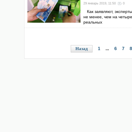
29 январь 2019, 11:50
0
Как заявляют, эксперты
не менее, чем на четыре
реальных
1
...
6
7
8
Назад