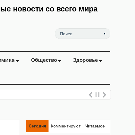
мые новости со всего мира
омика
Общество
Здоровье
Сегодня
Комментируют
Читаемое