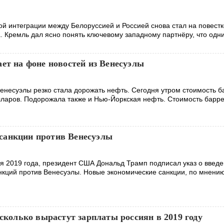
й интеграции между Белоруссией и Россией снова стал на повестк
. Кремль дал ясно понять ключевому западному партнёру, что одн
ет на фоне новостей из Венесуэлы
несуэлы резко стала дорожать нефть. Сегодня утром стоимость б
ларов. Подорожала также и Нью-Йоркская нефть. Стоимость барр
санкции против Венесуэлы
ря 2019 года, президент США Дональд Трамп подписал указ о введ
нкций против Венесуэлы. Новые экономические санкции, по мнени
 сколько вырастут зарплаты россиян в 2019 году