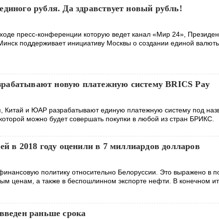
диного рубля. Да здравствует новый рубль!
 ходе пресс-конференции которую ведет канал «Мир 24», Президен
 Минск поддерживает инициативу Москвы о создании единой валюты
рабатывают новую платежную систему BRICS Pay
я, Китай и ЮАР разрабатывают единую платежную систему под на
которой можно будет совершать покупки в любой из стран БРИКС.
ей в 2018 году оценили в 7 миллиардов долларов
финансовую политику относительно Белоруссии. Это выражено в п
ным ценам, а также в беспошлинном экспорте нефти. В конечном ит
 введен раньше срока