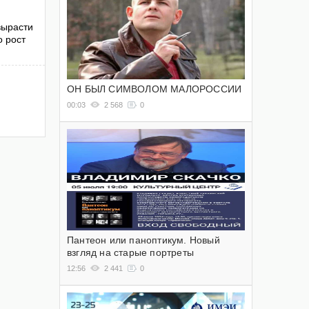
вырасти
о рост
ОН БЫЛ СИМВОЛОМ МАЛОРОССИИ
00:03
2 568
0
Пантеон или паноптикум. Новый
взгляд на старые портреты
12:56
2 441
0