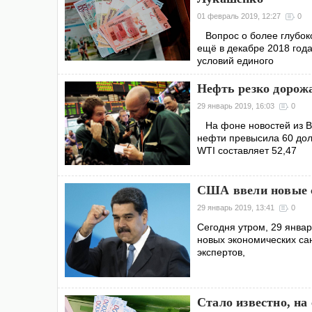
01 февраль 2019, 12:27
0
Вопрос о более глубоко
ещё в декабре 2018 года
условий единого
Нефть резко дорожа
29 январь 2019, 16:03
0
На фоне новостей из Ве
нефти превысила 60 дол
WTI составляет 52,47
США ввели новые 
29 январь 2019, 13:41
0
Сегодня утром, 29 янва
новых экономических са
экспертов,
Стало известно, на