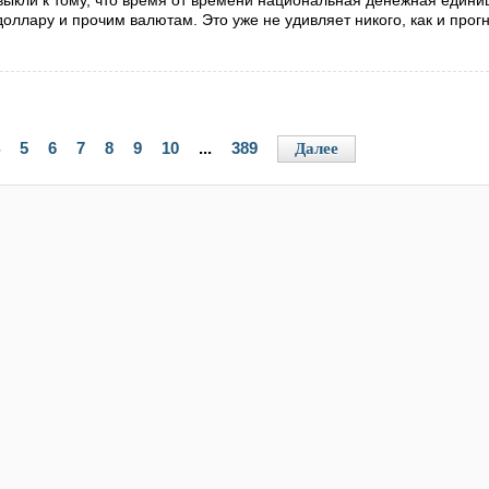
выкли к тому, что время от времени национальная денежная едини
оллару и прочим валютам. Это уже не удивляет никого, как и прог
5
6
7
8
9
10
...
389
Далее