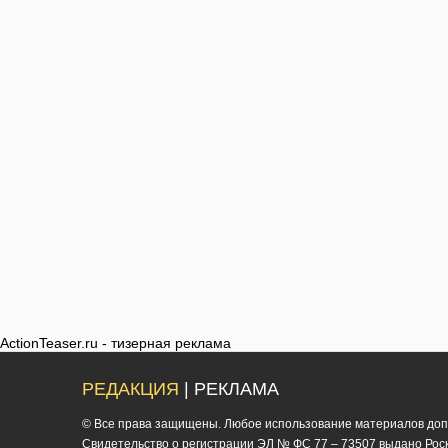
ActionTeaser.ru - тизерная реклама
РЕДАКЦИЯ
| РЕКЛАМА
© Все права защищены. Любое использование материалов допус
Cвидетельство о регистрации ЭЛ № ФС 77 – 73507 выдано Роско