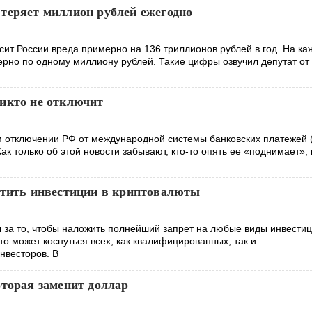
теряет миллион рублей ежегодно
ит России вреда примерно на 136 триллионов рублей в год. На ка
ерно по одному миллиону рублей. Такие цифры озвучил депутат о
икто не отключит
 отключении РФ от международной системы банковских платежей 
ак только об этой новости забывают, кто-то опять ее «поднимает»,
етить инвестиции в криптовалюты
 за то, чтобы наложить полнейший запрет на любые виды инвестиц
о может коснуться всех, как квалифицированных, так и
нвесторов. В
оторая заменит доллар