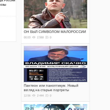
ца России
нозы
ОН БЫЛ СИМВОЛОМ МАЛОРОССИИ
00:03
2 568
0
Пантеон или паноптикум. Новый
взгляд на старые портреты
12:56
2 444
0