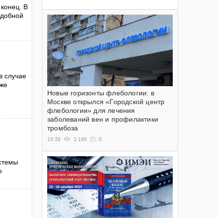
 конец. В
одобной
в случае
кже
Новые горизонты флебологии: в
Москве открылся «Городской центр
флебологии» для лечения
заболеваний вен и профилактики
тромбоза
19:39
3 199
0
истемы
о