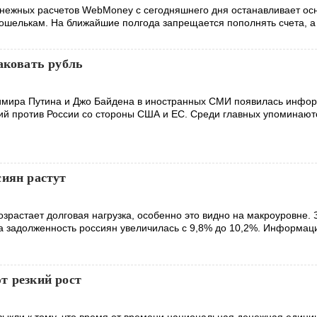
нежных расчетов WebMoney с сегодняшнего дня останавливает ос
ошелькам. На ближайшие полгода запрещается пополнять счета, а
аковать рубль
имира Путина и Джо Байдена в иностранных СМИ появилась инфо
ий против России со стороны США и ЕС. Среди главных упоминают
сиян растут
зрастает долговая нагрузка, особенно это видно на макроуровне. 
да задолженность россиян увеличилась с 9,8% до 10,2%. Информац
т резкий рост