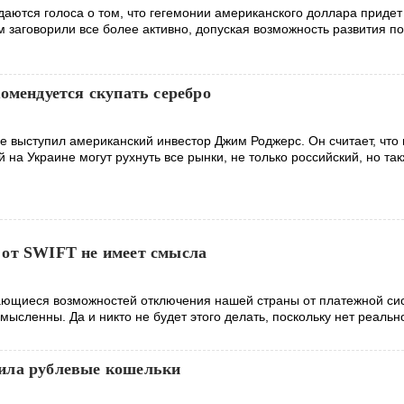
даются голоса о том, что гегемонии американского доллара придет
м заговорили все более активно, допуская возможность развития п
омендуется скупать серебро
 выступил американский инвестор Джим Роджерс. Он считает, что 
 на Украине могут рухнуть все рынки, не только российский, но та
от SWIFT не имеет смысла
сающиеся возможностей отключения нашей страны от платежной с
ысленны. Да и никто не будет этого делать, поскольку нет реальн
ила рублевые кошельки