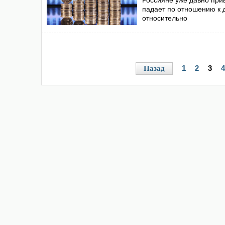
Россияне уже давно при
падает по отношению к д
относительно
1
2
3
4
Назад