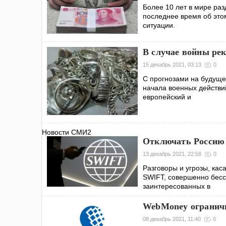
Более 10 лет в мире раз
последнее время об это
ситуации.
В случае войны рек
15 декабрь 2021, 03:13
0
С прогнозами на будущее
начала военных действий
европейский и
Новости СМИ2
Отключать Россию 
13 декабрь 2021, 22:58
0
Разговоры и угрозы, ка
SWIFT, совершенно бессм
заинтересованных в
WebMoney огранич
08 декабрь 2021, 11:40
0