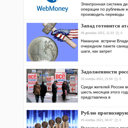
Электронная система де
операции по рублевым к
производить переводы
Запад готовится ат
08 декабрь 2021, 11:33
0
Накануне встречи Влад
очередном пакете санкц
шаги, как запрет
Задолженности рос
25 ноябрь 2021, 21:09
0
Среди жителей России во
шесть месяцев этого го
представлена в
Рублю прогнозирую
25 ноябрь 2021, 06:47
0