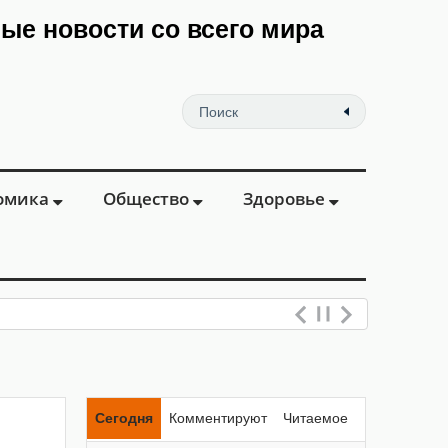
мые новости со всего мира
омика
Общество
Здоровье
Сегодня
Комментируют
Читаемое