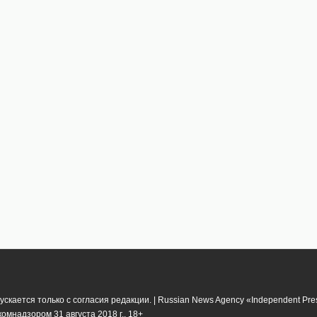
кается только с согласия редакции. | Russian News Agency «Independent Pr
мнадзором 31 августа 2018 г.. 18+