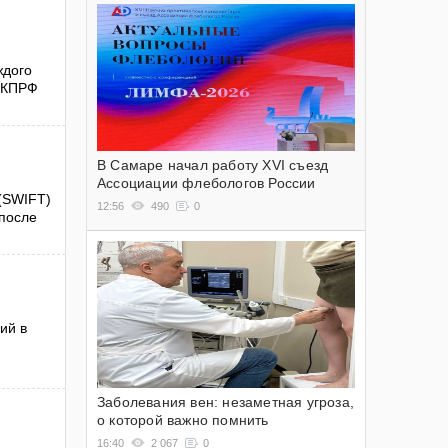
ждого
т КПРФ
В Самаре начал работу XVI съезд
Ассоциации флебологов России
(SWIFT)
12:56
490
0
 после
ий в
Заболевания вен: незаметная угроза,
о которой важно помнить
16:40
2 067
0