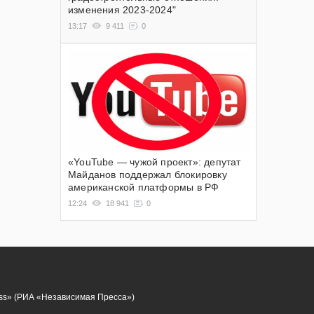
изменения 2023-2024"
13:17
9 411
0
«YouTube — чужой проект»: депутат
Майданов поддержал блокировку
американской платформы в РФ
12:24
18 941
0
ess» (РИА «Независимая Пресса»)