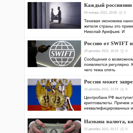
Каждый россиянин 
09 январь 2022, 20:05
0
Теневая экономика нанос
жителя страны это прим
Николай Арефьев. И
Россию от SWIFT н
28 декабрь 2021, 18:24
0
Сообщения о возможном
появляются регулярно. К
чего тема опять
Россия может запр
16 декабрь 2021, 21:54
0
Центробанк РФ выступил
криптовалюты. Причем эт
неквалифицированных и
Названа валюта, к
15 декабрь 2021, 03:17
0