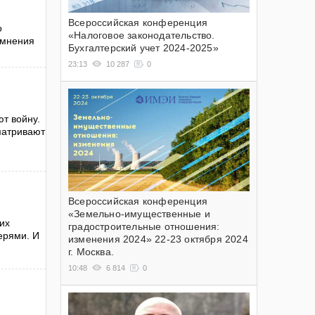
Всероссийская конференция
о
«Налоговое законодательство.
 мнения
Бухгалтерский учет 2024-2025»
23:13
10 287
0
т войну.
сматривают
Всероссийская конференция
«Земельно-имущественные и
их
градостроительные отношения:
ерями. И
изменения 2024» 22-23 октября 2024
г. Москва.
10:48
6 814
0