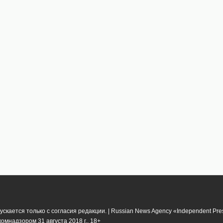
кается только с согласия редакции. | Russian News Agency «Independent Pr
мнадзором 31 августа 2018 г.. 18+