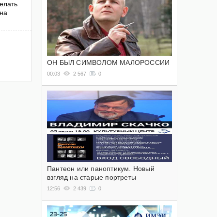
елать
ана
ОН БЫЛ СИМВОЛОМ МАЛОРОССИИ
00:03
2 567
0
Пантеон или паноптикум. Новый
взгляд на старые портреты
12:56
2 439
0