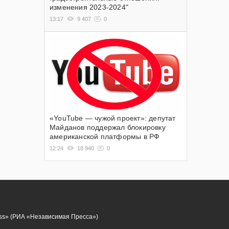
изменения 2023-2024"
13:17
9 407
0
«YouTube — чужой проект»: депутат
Майданов поддержал блокировку
американской платформы в РФ
12:24
18 940
0
ess» (РИА «Независимая Пресса»)