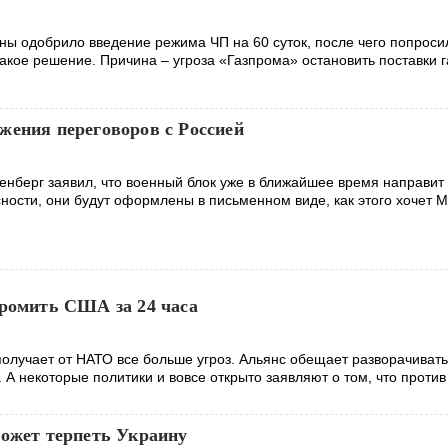
аны одобрило введение режима ЧП на 60 суток, после чего попроси
кое решение. Причина – угроза «Газпрома» остановить поставки га
жения переговоров с Россией
енберг заявил, что военный блок уже в ближайшее время направит
ности, они будут оформлены в письменном виде, как этого хочет М
громить США за 24 часа
олучает от НАТО все больше угроз. Альянс обещает разворачивать
. А некоторые политики и вовсе открыто заявляют о том, что против
может терпеть Украину