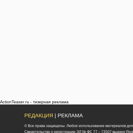
ActionTeaser.ru - тизерная реклама
РЕДАКЦИЯ
| РЕКЛАМА
© Все права защищены. Любое использование материалов допус
Cвидетельство о регистрации ЭЛ № ФС 77 – 73507 выдано Роско