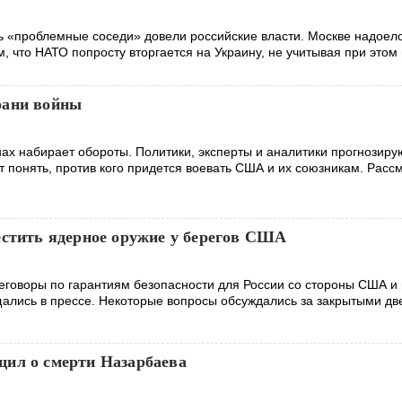
рь «проблемные соседи» довели российские власти. Москве надоел
, что НАТО попросту вторгается на Украину, не учитывая при этом
рани войны
ах набирает обороты. Политики, эксперты и аналитики прогнозирую
ут понять, против кого придется воевать США и их союзникам. Рас
естить ядерное оружие у берегов США
говоры по гарантиям безопасности для России со стороны США и 
ались в прессе. Некоторые вопросы обсуждались за закрытыми дв
ил о смерти Назарбаева