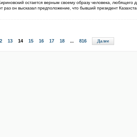
риновский остается верным своему образу человека, любящего д
от раз он высказал предположение, что бывший президент Казахст
2
13
14
15
16
17
18
...
816
Далее