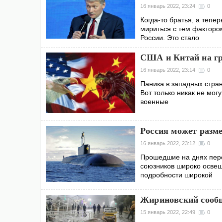
16 январь 2022, 23:24
0
Когда-то братья, а тепе
мириться с тем фактором
России. Это стало
США и Китай на г
16 январь 2022, 23:14
0
Паника в западных стран
Вот только никак не мог
военные
Россия может разм
16 январь 2022, 23:12
0
Прошедшие на днях пере
союзников широко освещ
подробности широкой
Жириновский сообщ
15 январь 2022, 22:49
0