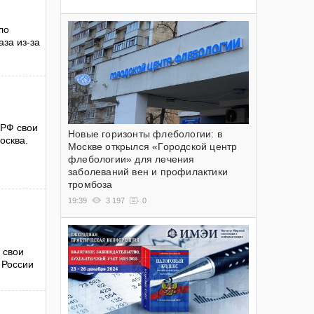
ло
за из-за
 РФ свои
Новые горизонты флебологии: в
осква.
Москве открылся «Городской центр
флебологии» для лечения
заболеваний вен и профилактики
тромбоза
19:39
3 197
0
 свои
 России