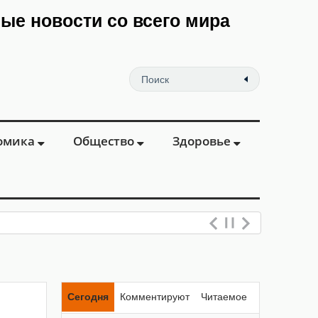
мые новости со всего мира
омика
Общество
Здоровье
Сегодня
Комментируют
Читаемое