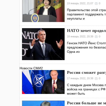
19 январь 2022, 21:07
0
Правительство этой стр
парламент поддержать та
неуплаты и
НАТО хочет продол
18 январь 2022, 20:39
0
Генсек НАТО Йенс Столт
предложения по безопас
Одна из
Новости СМИ2
Россия сможет раз
17 январь 2022, 20:38
0
С каждым днем Москва п
войска на границах с РФ
может быть
Россия больше не 