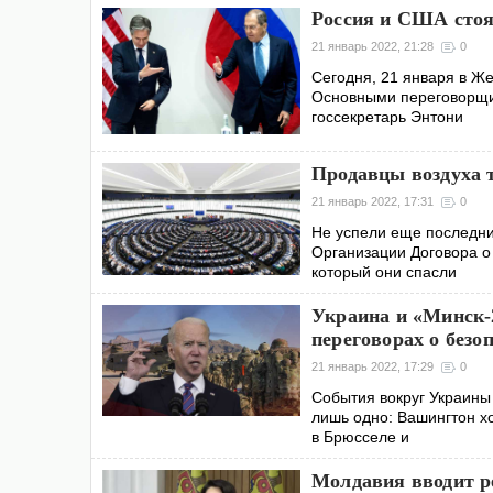
Россия и США стоя
21 январь 2022, 21:28
0
Сегодня, 21 января в Ж
Основными переговорщик
госсекретарь Энтони
Продавцы воздуха 
21 январь 2022, 17:31
0
Не успели еще последни
Организации Договора о 
который они спасли
Украина и «Минск-
переговорах о безо
21 январь 2022, 17:29
0
События вокруг Украины
лишь одно: Вашингтон х
в Брюсселе и
Молдавия вводит 