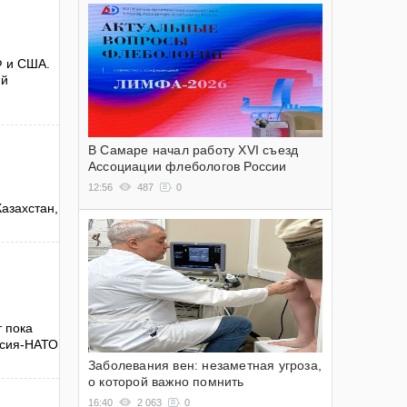
Ф и США.
ий
В Самаре начал работу XVI съезд
Ассоциации флебологов России
12:56
487
0
азахстан,
 пока
ссия-НАТО
Заболевания вен: незаметная угроза,
о которой важно помнить
16:40
2 063
0