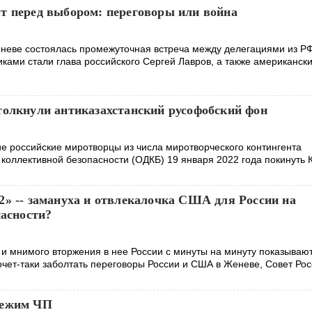
т перед выбором: переговоры или война
еневе состоялась промежуточная встреча между делегациями из Р
ами стали глава российского Сергей Лавров, а также американск
толкнули антиказахстанский русофобский фон
е российские миротворцы из числа миротворческого контингента
коллективной безопасности (ОДКБ) 19 января 2022 года покинуть К
2» -- замануха и отвлекалочка США для России на
пасности?
 и мнимого вторжения в нее России с минуты на минуту показывают
очет-таки заболтать переговоры России и США в Женеве, Совет Ро
режим ЧП