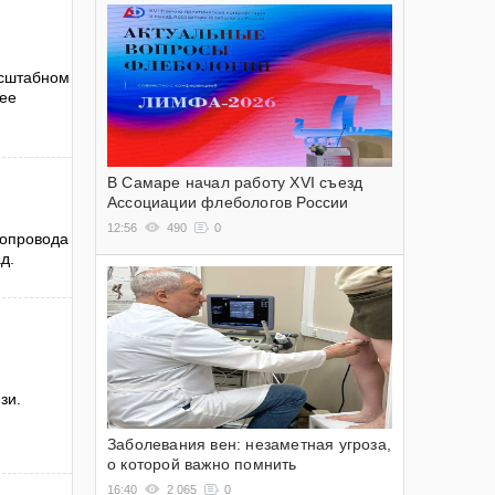
асштабном
нее
В Самаре начал работу XVI съезд
Ассоциации флебологов России
12:56
490
0
зопровода
ад.
зи.
Заболевания вен: незаметная угроза,
о которой важно помнить
16:40
2 065
0