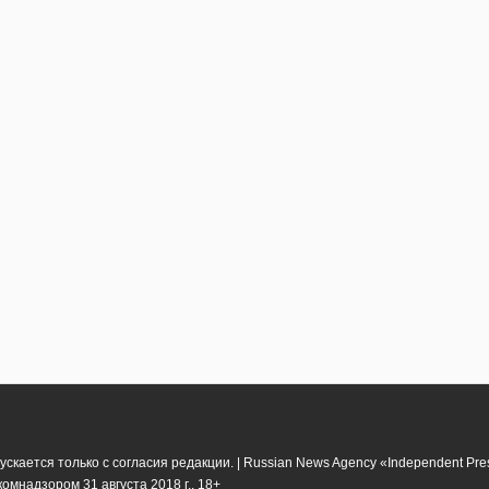
кается только с согласия редакции. | Russian News Agency «Independent Pr
мнадзором 31 августа 2018 г.. 18+