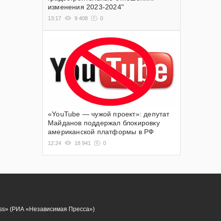
изменения 2023-2024"
13:17
9 408
0
«YouTube — чужой проект»: депутат
Майданов поддержал блокировку
американской платформы в РФ
12:24
18 941
0
ess» (РИА «Независимая Пресса»)