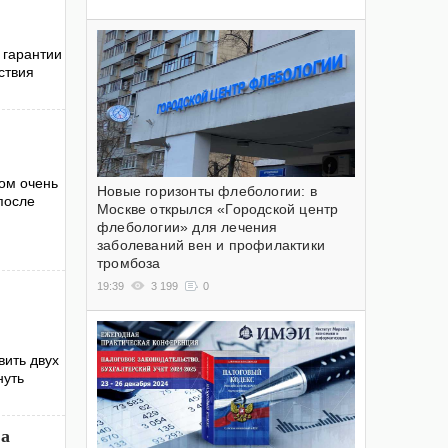
 гарантии
ствия
ром очень
Новые горизонты флебологии: в
после
Москве открылся «Городской центр
флебологии» для лечения
заболеваний вен и профилактики
тромбоза
19:39
3 199
0
ить двух
нуть
за