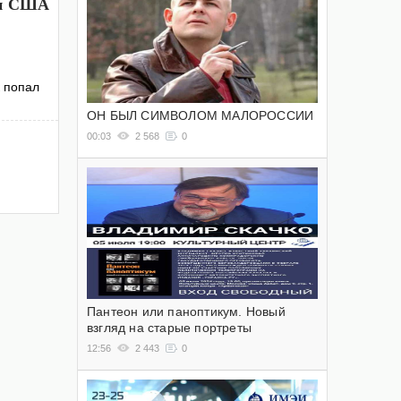
 и США
к попал
ОН БЫЛ СИМВОЛОМ МАЛОРОССИИ
00:03
2 568
0
Пантеон или паноптикум. Новый
взгляд на старые портреты
12:56
2 443
0