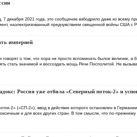
ссии
д, 7 декабря 2021 года, это сообщение взбодрило даже ко всему п
ент, наэлектризованный предчувствием священной войны США с Р
ать империей
е говорят о том, что пора не просто вспоминать былое величие, а 
пять стать значимой и воссоздать мощь Речи Посполитой. Не вызыв
докс: Россия уже отбила «Северный поток-2» и успо
ток-2» («СП-2»), ввод в действие которого остановлен в Германии
оксичным и для всех других стран. В том смысле, что по-прежнему