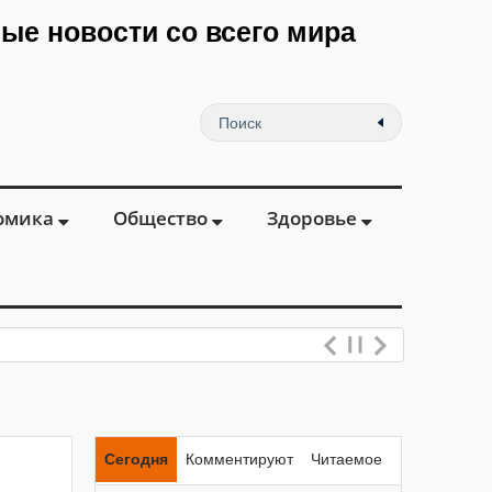
мые новости со всего мира
омика
Общество
Здоровье
Сегодня
Комментируют
Читаемое