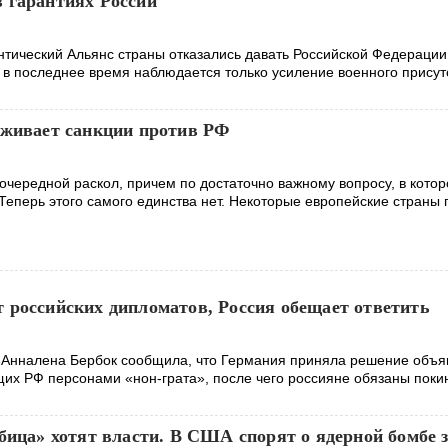
 гарантиях России
тический Альянс страны отказались давать Российской Федерации
, в последнее время наблюдается только усиление военного присут
рживает санкции против РФ
очередной раскол, причем по достаточно важному вопросу, в кото
Теперь этого самого единства нет. Некоторые европейские страны 
 российских дипломатов, Россия обещает ответить
Анналена Бербок сообщила, что Германия приняла решение объяв
их РФ персонами «нон-грата», после чего россияне обязаны поки
бица» хотят власти. В США спорят о ядерной бомбе 