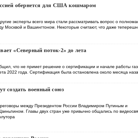
оссией обернется для США кошмаром
другие эксперты всего мира стали рассматривать вопрос о полном
у Москвой и Вашингтоном. Некоторые считают, что даже тепереш
вает «Северный поток-2» до лета
бщил, что не примет решение о сертификации и начале работы га
та 2022 года. Сертификация была остановлена около месяца наз
ут создать военный союз
ереговоры между Президентом России Владимиром Путиным и
зиньпином. Главы двух стран уже привычно общались по видеосвя
олутора