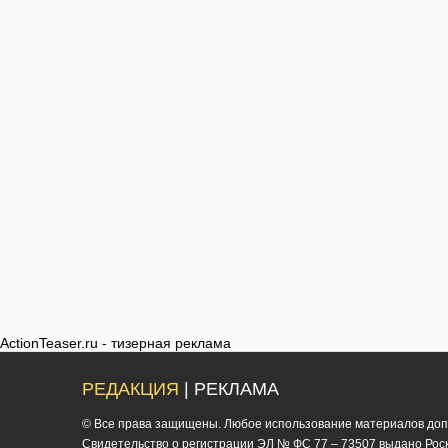
ActionTeaser.ru - тизерная реклама
РЕДАКЦИЯ
| РЕКЛАМА
© Все права защищены. Любое использование материалов допус
Cвидетельство о регистрации ЭЛ № ФС 77 – 73507 выдано Роско