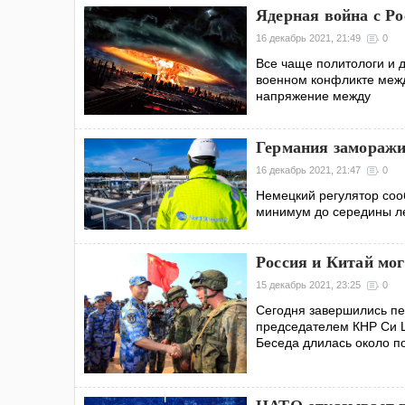
Ядерная война с Р
16 декабрь 2021, 21:49
0
Все чаще политологи и 
военном конфликте межд
напряжение между
Германия заморажи
16 декабрь 2021, 21:47
0
Немецкий регулятор соо
минимум до середины ле
Россия и Китай мог
15 декабрь 2021, 23:25
0
Сегодня завершились п
председателем КНР Си Ц
Беседа длилась около п