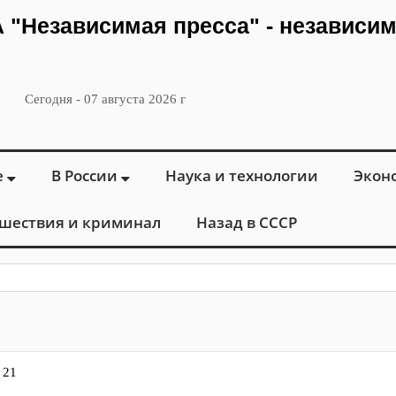
ИА "Независимая пресса" - независи
Сегодня - 07 августа 2026 г
е
В России
Наука и технологии
Экон
шествия и криминал
Назад в СССР
: в Москве отк
 21