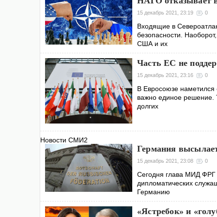
НАТО отказывает в
15 декабрь 2021, 23:19
0
Входящие в Североатлан
безопасности. Наоборот
США и их
Часть ЕС не подде
15 декабрь 2021, 23:16
0
В Евросоюзе наметился 
важно единое решение. 
долгих
Новости СМИ2
Германия высылает
15 декабрь 2021, 23:08
0
Сегодня глава МИД ФРГ 
дипломатических служащ
Германию
«Ястребок» и «голу