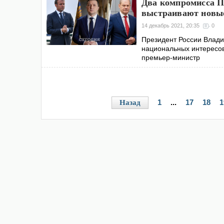
Два компромисса П
выстраивают новы
14 декабрь 2021, 20:35
0
Президент России Влади
национальных интересов
премьер-министр
1
...
17
18
1
Назад