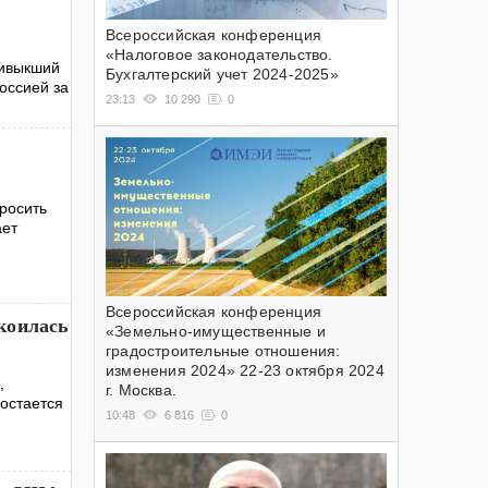
Всероссийская конференция
«Налоговое законодательство.
ривыкший
Бухгалтерский учет 2024-2025»
оссией за
23:13
10 290
0
бросить
ает
Всероссийская конференция
коилась
«Земельно-имущественные и
градостроительные отношения:
изменения 2024» 22-23 октября 2024
,
г. Москва.
 остается
10:48
6 816
0