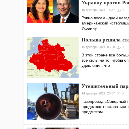
Украину против Ро
15 декабрь 2021, 16:37
0
Ровно восемь дней наза
американский истэблишм
Украину.
Польша решила ст
15 декабрь 2021, 03:20
0
В этой стране все больш
все силы на то, чтобы о
удивления, что
Утешительный пара
14 декабрь 2021, 20:37
0
Газопровод «Северный по
продолжает оставаться т
предметом