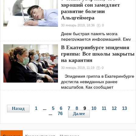
Последствия такого заражения могут
хороший сон замедляет
быть самыми печальными и
развитие болезни
опасными.
Альцгеймера
30 январь 2019, 18:36
0
Днем быстрая память мозга
перегружается информацией. Ему
нужен отдых и перезагрузка. Ученые
В Екатеринбурге эпидемия
из США заявили о том, что
гриппа: Все школы закрыты
полезность хорошего сна гораздо
на карантин
выше, чем казалось ранее.
30 январь 2019, 11:19
0
Эпидемия гриппа в Екатеринбурге
достигла невиданных ранее
масштабов. Как сообщает
информационное издание РИА
«Независимая Пресса», все
образовательные учреждения
1
...
5
6
7
8
9
10
11
12
13
Назад
города с 30 января 2019 года
...
76
Далее