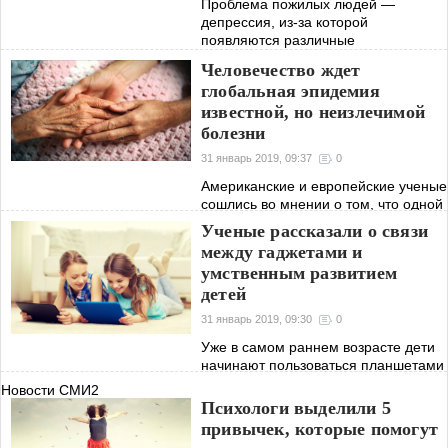
Проблема пожилых людей —
депрессия, из-за которой
появляются различные
психологические барьеры и
Человечество ждет
неполадки со здоровьем. Ученые из
глобальная эпидемия
Канады вплотную занялись
известной, но неизлечимой
изучением вопроса борьбы с
депрессией, и
болезни
31 январь 2019, 09:37
0
Американские и европейские ученые
сошлись во мнении о том, что одной
из самых опасных болезней для
Ученые рассказали о связи
человечества является болезнь
между гаджетами и
Паркинсона. Из-за сильного
умственным развитием
перенаселения она может стать
детей
настоящей
31 январь 2019, 09:30
0
Уже в самом раннем возрасте дети
начинают пользоваться планшетами
и телефонами. Они смотрят
Новости СМИ2
мультики, играют. Производители
Психологи выделили 5
телефонов и других гаджетов
привычек, которые помогут
уверяют в том, что это безопасно, но