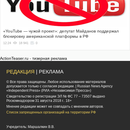
«YouTube — чужой проект»: депутат Майданов поддержал
блокировку американской платформы в РФ
12:24
18 941
0
ActionTeaser.ru - тизерная реклама
РЕДАКЦИЯ
| РЕКЛАМА
© Все права защищены. Любое использование материалов
допускается только с согласия редакции. | Russian News Agency
«Independent Press» (РИА «Независимая Пресса»)
Cвидетельство о регистрации ЭЛ № ФС 77 – 73507 выдано
Роскомнадзором 31 августа 2018 г.. 18+
Мнение редакции может не совпадать с мнением авторов.
Список запрещенных организаций на территории РФ
Учредитель: Маршалкин В.В.