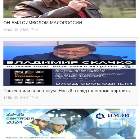
ОН БЫЛ СИМВОЛОМ МАЛОРОССИИ
00:03
2 568
0
Пантеон или паноптикум. Новый взгляд на старые портреты
12:56
2 441
0