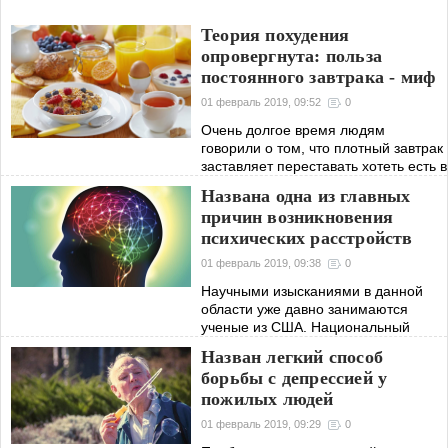
Теория похудения
опровергнута: польза
постоянного завтрака - миф
01 февраль 2019, 09:52
0
Очень долгое время людям
говорили о том, что плотный завтрак
заставляет переставать хотеть есть в
течение дня. Оказалось, что из-за
Названа одна из главных
завтрака люди едят еще больше,
причин возникновения
чем без него.
психических расстройств
01 февраль 2019, 09:38
0
Научными изысканиями в данной
области уже давно занимаются
ученые из США. Национальный
институт неврологических
Назван легкий способ
расстройств рассказал, что именно
борьбы с депрессией у
вызывает психические расстройства
пожилых людей
01 февраль 2019, 09:29
0