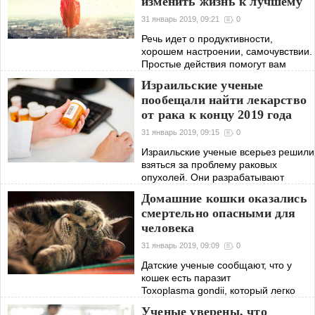
изменить жизнь к лучшему
это не так.
31 январь 2019, 09:21
0
Речь идет о продуктивности,
хорошем настроении, самочувствии.
Простые действия помогут вам
улучшить свою жизнь, стать более
Израильские ученые
целеустремлённым и счастливее во
пообещали найти лекарство
всех аспектах.
от рака к концу 2019 года
31 январь 2019, 09:15
0
Израильские ученые всерьез решили
взяться за проблему раковых
опухолей. Они разрабатывают
безопасное лекарство, которое
Домашние кошки оказались
могло бы иметь минимальное
смертельно опасными для
количество негативных последствий
человека
для организма
31 январь 2019, 09:09
0
Датские ученые сообщают, что у
кошек есть паразит
Toxoplasma gondii, который легко
может передаваться человеку.
Ученые уверены, что