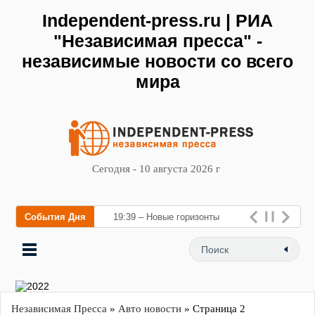
Independent-press.ru | РИА
"Независимая пресса" -
независимые новости со всего
мира
Сегодня - 10 августа 2026 г
События Дня
19:39 – Новые горизонты
флебологии: в Москве
открылся «Городской центр
флебологии» для лечения
заболеван
Независимая Пресса
»
Авто новости
» Страница 2