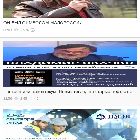
ОН БЫЛ СИМВОЛОМ МАЛОРОССИИ
00:03
2 574
0
Пантеон или паноптикум. Новый взгляд на старые портреты
12:56
2 454
0