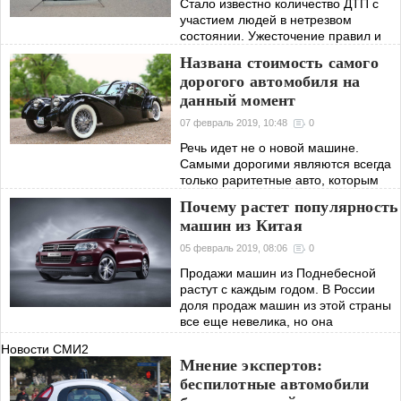
Стало известно количество ДТП с
участием людей в нетрезвом
состоянии. Ужесточение правил и
наказаний не останавливают
Названа стоимость самого
русский народ. Статистика не
дорогого автомобиля на
внушает спокойствия.
данный момент
07 февраль 2019, 10:48
0
Речь идет не о новой машине.
Самыми дорогими являются всегда
только раритетные авто, которым
уже много десятков лет и которые
Почему растет популярность
имеют какое-то гоночное наследие.
машин из Китая
05 февраль 2019, 08:06
0
Продажи машин из Поднебесной
растут с каждым годом. В России
доля продаж машин из этой страны
все еще невелика, но она
стремительно растет.
Новости СМИ2
Мнение экспертов:
беспилотные автомобили