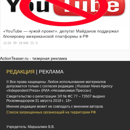
«YouTube — чужой проект»: депутат Майданов поддержал
блокировку американской платформы в РФ
12:24
18 946
0
ActionTeaser.ru - тизерная реклама
РЕДАКЦИЯ
| РЕКЛАМА
© Все права защищены. Любое использование материалов
допускается только с согласия редакции. | Russian News Agency
«Independent Press» (РИА «Независимая Пресса»)
Cвидетельство о регистрации ЭЛ № ФС 77 – 73507 выдано
Роскомнадзором 31 августа 2018 г.. 18+
Мнение редакции может не совпадать с мнением авторов.
Список запрещенных организаций на территории РФ
Учредитель: Маршалкин В.В.