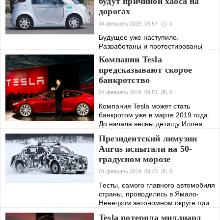
будут причиной хаоса на
дорогах
04 февраль 2019, 09:57
0
Будущее уже наступило.
Разработаны и протестированы
машины, которые могут ездить без
Компании Tesla
помощи человека. Беспилотные
предсказывают скорое
машины будут во многом более
банкротство
эффективными, но и доставят
проблемы.
04 февраль 2019, 09:51
0
Компания Tesla может стать
банкротом уже в марте 2019 года.
До начала весны детищу Илона
Маска необходимо погасить долг
Президентский лимузин
более, чем в 900 миллионов
Aurus испытали на 50-
долларов.
градусном морозе
01 февраль 2019, 09:43
0
Тесты, самого главного автомобиля
страны, проводились в Ямало-
Ненецком автономном округе при
температуре почти в 50 градусов
Tesla потеряла миллиард