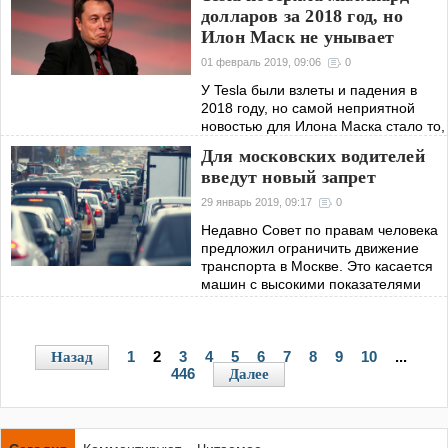
ниже нуля по Цельсию.
долларов за 2018 год, но
Aurus отлично справился с
Илон Маск не унывает
испытаниями.
01 февраль 2019, 09:06
0
У Tesla были взлеты и падения в
2018 году, но самой неприятной
новостью для Илона Маска стало то,
что компания потеряла почти
Для московских водителей
миллиард долларов. В связи с этим
введут новый запрет
глава компании объявил об
увольнении
29 январь 2019, 09:17
0
Недавно Совет по правам человека
предложил ограничить движение
транспорта в Москве. Это касается
машин с высокими показателями
выброса вредных веществ в
атмосферу.
1
2
3
4
5
6
7
8
9
10
...
Назад
446
Далее