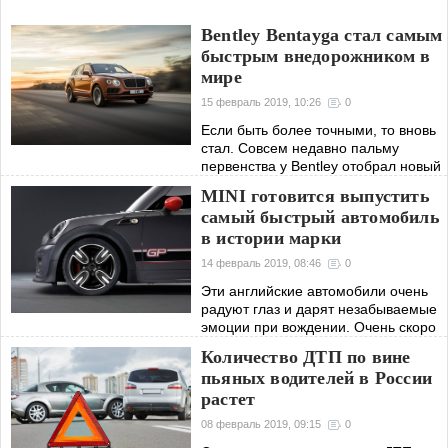
Bentley Bentayga стал самым
быстрым внедорожником в
мире
15 февраль 2019, 10:26
0
Если быть более точными, то вновь
стал. Совсем недавно пальму
первенства у Bentley отобрал новый
игрок на этом поле —
MINI готовится выпустить
Lamborghini Urus.
самый быстрый автомобиль
в истории марки
14 февраль 2019, 08:46
0
Эти английские автомобили очень
радуют глаз и дарят незабываемые
эмоции при вождении. Очень скоро
мир увидит новый хэтчбек, на фоне
Количество ДТП по вине
которого померкнут все остальные
пьяных водителей в России
творения компании.
растет
08 февраль 2019, 09:15
0