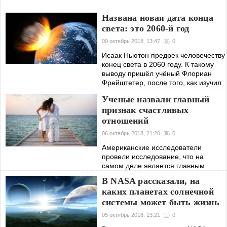
Названа новая дата конца
света: это 2060-й год
09 октябрь 2018, 13:47
0
Исаак Ньютон предрек человечеству
конец света в 2060 году. К такому
выводу пришёл учёный Флориан
Фрейштетер, после того, как изучил
труды легендарного физика Исаака
Ученые назвали главный
Ньютона. Каким образом учёному
признак счастливых
отношений
06 октябрь 2018, 21:20
0
Американские исследователи
провели исследование, что на
самом деле является главным
признаком счастливых отношений
В NASA рассказали, на
между влюблёнными людьми. И
каких планетах солнечной
стоит признать, пришли к довольно
системы может быть жизнь
неожиданному выводу.
05 октябрь 2018, 13:21
0