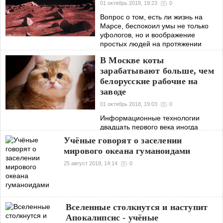
01 октябрь 2018, 19:23
0
Вопрос о том, есть ли жизнь на
Марсе, беспокоил умы не только
уфологов, но и воображение
простых людей на протяжении
последних столетий. «Красная
В Москве коты
планета» для многих жителей
зарабатывают больше, чем
планеты Земля продолжает
белорусские рабочие на
заводе
01 октябрь 2018, 19:03
0
Информационные технологии
двадцать первого века иногда
действительно творят чудеса.
Учёные говорят о заселении
Благодаря IT, обычный московский
мирового океана гуманоидами
кот Хосико имеет доход в несколько
раз выше, чем рабочий белорусского
25 август 2018, 14:14
0
завода
Вселенные столкнутся и наступит
Апокалипсис - учёные