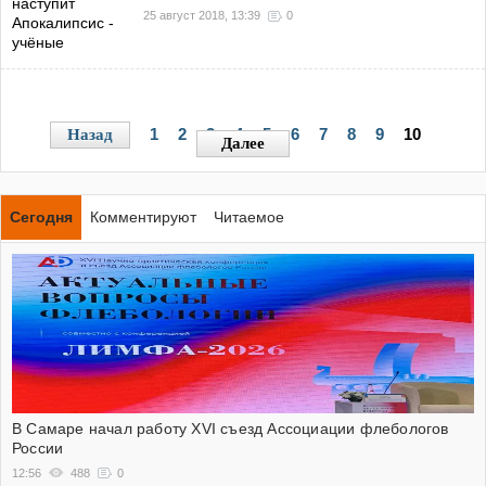
25 август 2018, 13:39
0
1
2
3
4
5
6
7
8
9
10
Назад
Далее
Сегодня
Комментируют
Читаемое
В Самаре начал работу XVI съезд Ассоциации флебологов
России
12:56
488
0