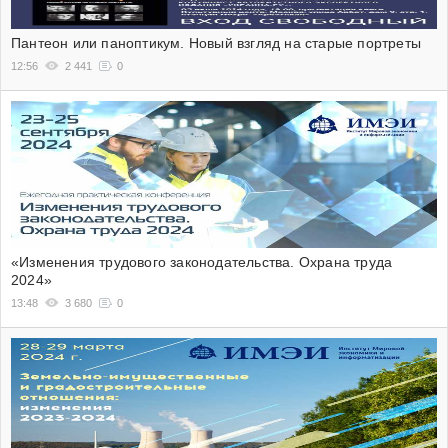
Пантеон или паноптикум. Новый взгляд на старые портреты
12:56
2 441
0
«Изменения трудового законодательства. Охрана труда
2024»
13:48
3 680
0