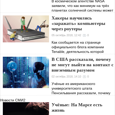
В космическом агентстве NASA
заявили, что как минимум на трёх
планетах солнечной системы может
существовать жизнь. Однако в
Хакеры научились
агентстве уточнили, что речь идет,
«заражать» компьютеры
конечно, не о существовании
через роутеры
разумной
05 октябрь 2018, 12:42
0
Как сообщается на странице
официального блога компании
Tenable, деятельность которой
связана с кибербезопасностью,
В США рассказали, почему
роутеры некоторых известных
не могут выйти на контакт с
производителей стали лёгкой
внеземным разумом
добычей для хакеров, которые
02 октябрь 2018, 14:10
0
Учёные из американского
университетского штата
Пенсильвания рассказали, почему
до сих пор в млечном пути до сих
Новости СМИ2
пор не обнаружены внеземные
Учёные: На Марсе есть
цивилизации. По результатам
жизнь
исследований учёных, в млечном