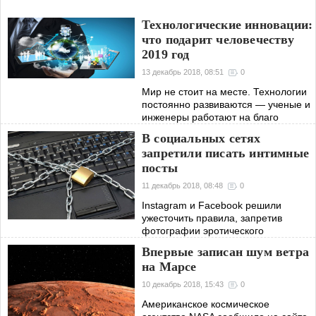
Технологические инновации:
что подарит человечеству
2019 год
13 декабрь 2018, 08:51
0
Мир не стоит на месте. Технологии
постоянно развиваются — ученые и
инженеры работают на благо
общества, создавая новые
В социальных сетях
интересные вещи для нашего
запретили писать интимные
удобства. В 2019 году обещает
посты
появиться нечто
11 декабрь 2018, 08:48
0
Instagram и Facebook решили
ужесточить правила, запретив
фотографии эротического
содержания и посты с эротическим
Впервые записан шум ветра
подтекстом. Запрещаться будет и
на Марсе
сленг на эту тему. Как они
собираются это
10 декабрь 2018, 15:43
0
Американское космическое