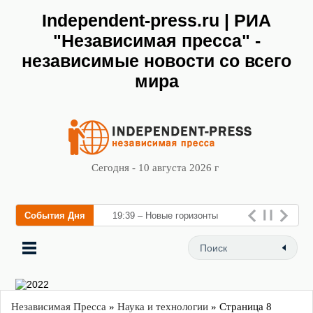
Independent-press.ru | РИА
"Независимая пресса" -
независимые новости со всего
мира
Сегодня - 10 августа 2026 г
События Дня
19:39 – Новые горизонты
флебологии: в Москве
открылся «Городской центр
флебологии» для лечения
забол
Независимая Пресса
»
Наука и технологии
» Страница 8