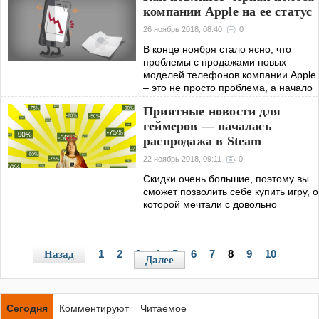
компании Apple на ее статус
обозримом будущем.
26 ноябрь 2018, 08:40
0
В конце ноября стало ясно, что
проблемы с продажами новых
моделей телефонов компании Apple
– это не просто проблема, а начало
глобальных негативных изменений.
Приятные новости для
геймеров — началась
распродажа в Steam
22 ноябрь 2018, 09:11
0
Скидки очень большие, поэтому вы
сможет позволить себе купить игру, о
которой мечтали с довольно
приятной сдачей. Осенние скидки
продлятся до 21:00 27 ноября по
московскому времени.
1
2
3
4
5
6
7
8
9
10
Назад
Далее
Сегодня
Комментируют
Читаемое