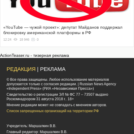
«YouTube — чужой проект»: депутат Майданов поддержал
блокировку американской платформы в РФ
12:24
18 946
0
ActionTeaser.ru - тизерная реклама
РЕДАКЦИЯ
| РЕКЛАМА
© Все права защищены. Любое использование материалов
допускается только с согласия редакции. | Russian News Agency
«Independent Press» (РИА «Независимая Пресса»)
Cвидетельство о регистрации ЭЛ № ФС 77 – 73507 выдано
Роскомнадзором 31 августа 2018 г.. 18+
Мнение редакции может не совпадать с мнением авторов.
Список запрещенных организаций на территории РФ
Учредитель: Маршалкин В.В.
Главный редактор: Маршалкин В.В.