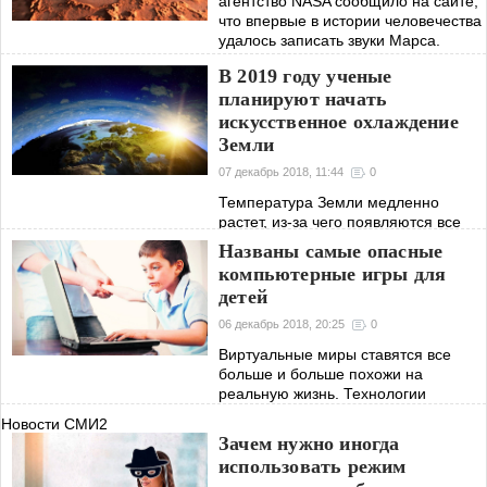
агентство NASA сообщило на сайте,
что впервые в истории человечества
удалось записать звуки Марса.
Теперь любой желающий может
В 2019 году ученые
послушать шум ветра соседней
планируют начать
планеты.
искусственное охлаждение
Земли
07 декабрь 2018, 11:44
0
Температура Земли медленно
растет, из-за чего появляются все
новые и новые проблемы. Более
Названы самые опасные
того, глобальное потепление
компьютерные игры для
негативно скажется не только на
детей
климате, но и на уровне мирового
океана, который
06 декабрь 2018, 20:25
0
Виртуальные миры ставятся все
больше и больше похожи на
реальную жизнь. Технологии
игровой индустрии поражают
Новости СМИ2
воображение. Больше всего играет в
Зачем нужно иногда
видеоигры молодежи и детей, и это
использовать режим
не может не