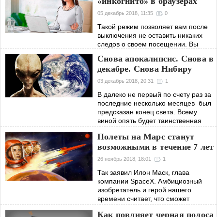
«инкогнито» в браузерах
05 декабрь 2018, 11:35
0
Такой режим позволяет вам после
выключения не оставить никаких
следов о своем посещении. Вы
становитесь полным анонимом, не
Снова апокалипсис. Снова в
оставляя истории запросов и cookie-
декабре. Снова Нибиру
файлов.
03 декабрь 2018, 20:31
1
В далеко не первый по счету раз за
последние несколько месяцев был
предсказан конец света. Всему
виной опять будет таинственная
планета Нибиру, которую почему-то
Полеты на Марс станут
никто никогда не видел, но она есть.
возможными в течение 7 лет
26 ноябрь 2018, 18:01
1
Так заявил Илон Маск, глава
компании SpaceX. Амбициозный
изобретатель и герой нашего
времени считает, что сможет
подарить людям возможность
Как повлияет черная полоса
посетить красную планету в