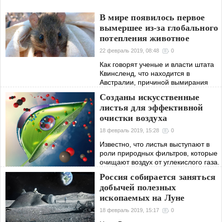
В мире появилось первое
вымершее из-за глобального
потепления животное
22 февраль 2019, 08:48
0
Как говорят ученые и власти штата
Квинсленд, что находится в
Австралии, причиной вымирания
послужило уничтожение нормальной
Созданы искусственные
среды обитания. Постоянные
листья для эффективной
наводнения лишили животное
очистки воздуха
нормальных условий
18 февраль 2019, 15:28
0
Известно, что листья выступают в
роли природных фильтров, которые
очищают воздух от углекислого газа.
Ученые уже давно хотят создать
Россия собирается заняться
искусственный лист, который смог бы
добычей полезных
выполнять эту функцию.
ископаемых на Луне
18 февраль 2019, 15:17
0