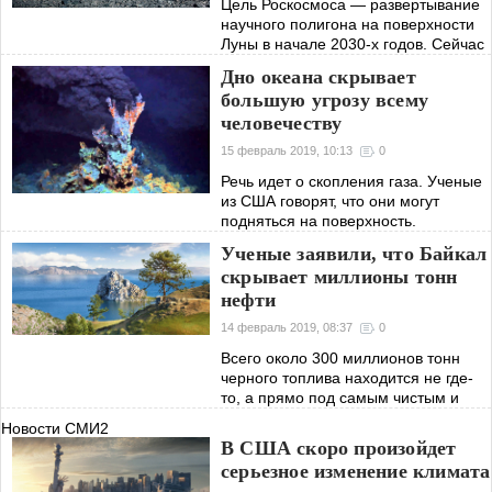
Цель Роскосмоса — развертывание
научного полигона на поверхности
Луны в начале 2030-х годов. Сейчас
целью является достижение
Дно океана скрывает
спутника Земли и высадка человека.
большую угрозу всему
Впоследствии спутник может стать
человечеству
15 февраль 2019, 10:13
0
Речь идет о скопления газа. Ученые
из США говорят, что они могут
подняться на поверхность.
Вероятность этого постоянно
Ученые заявили, что Байкал
повышается из-за увеличения
скрывает миллионы тонн
средней температуры воды.
нефти
14 февраль 2019, 08:37
0
Всего около 300 миллионов тонн
черного топлива находится не где-
то, а прямо под самым чистым и
величественным озером мира.
Новости СМИ2
Ученые отмечают, что оно засоряет
В США скоро произойдет
воду.
серьезное изменение климата