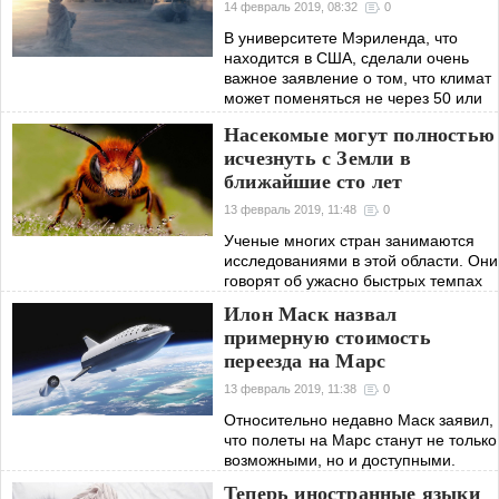
14 февраль 2019, 08:32
0
В университете Мэриленда, что
находится в США, сделали очень
важное заявление о том, что климат
может поменяться не через 50 или
100 лет, а уже в ближайшие годы.
Насекомые могут полностью
исчезнуть с Земли в
ближайшие сто лет
13 февраль 2019, 11:48
0
Ученые многих стран занимаются
исследованиями в этой области. Они
говорят об ужасно быстрых темпах
уничтожения насекомых — более
Илон Маск назвал
2% в год от общего количества. Если
примерную стоимость
ничего не предпринять, насекомых
переезда на Марс
13 февраль 2019, 11:38
0
Относительно недавно Маск заявил,
что полеты на Марс станут не только
возможными, но и доступными.
Амбициозный предприниматель
Теперь иностранные языки