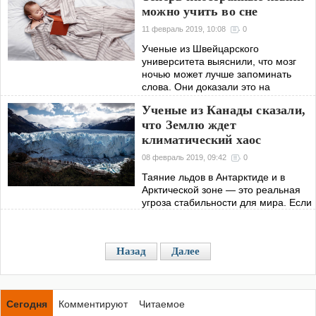
назвал примерную цену того,
можно учить во сне
сколько будет стоить увидеть
красную планету.
11 февраль 2019, 10:08
0
Ученые из Швейцарского
университета выяснили, что мозг
ночью может лучше запоминать
слова. Они доказали это на
практике.
Ученые из Канады сказали,
что Землю ждет
климатический хаос
08 февраль 2019, 09:42
0
Таяние льдов в Антарктиде и в
Арктической зоне — это реальная
угроза стабильности для мира. Если
все продолжит двигаться в том
направлении, в котором движется
сейчас, то очень скоро жителям
Назад
Далее
Земли
Сегодня
Комментируют
Читаемое