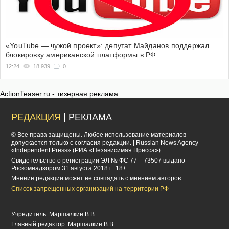
«YouTube — чужой проект»: депутат Майданов поддержал
блокировку американской платформы в РФ
12:24
18 939
0
ActionTeaser.ru - тизерная реклама
РЕДАКЦИЯ
| РЕКЛАМА
© Все права защищены. Любое использование материалов
допускается только с согласия редакции. | Russian News Agency
«Independent Press» (РИА «Независимая Пресса»)
Cвидетельство о регистрации ЭЛ № ФС 77 – 73507 выдано
Роскомнадзором 31 августа 2018 г.. 18+
Мнение редакции может не совпадать с мнением авторов.
Список запрещенных организаций на территории РФ
Учредитель: Маршалкин В.В.
Главный редактор: Маршалкин В.В.